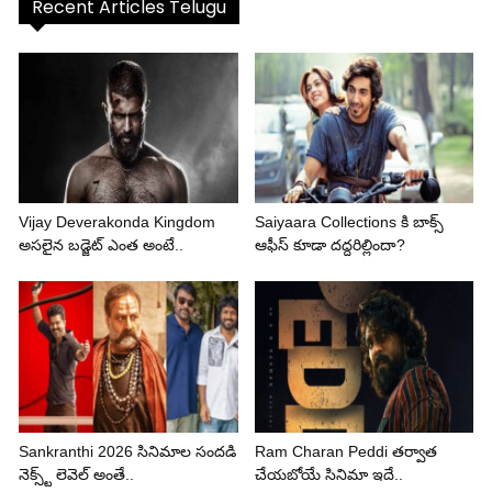
Recent Articles Telugu
Vijay Deverakonda Kingdom
Saiyaara Collections కి బాక్స్
అసలైన బడ్జెట్ ఎంత అంటే..
ఆఫీస్ కూడా దద్దరిల్లిందా?
Sankranthi 2026 సినిమాల సందడి
Ram Charan Peddi తర్వాత
నెక్స్ట్ లెవెల్ అంతే..
చేయబోయే సినిమా ఇదే..