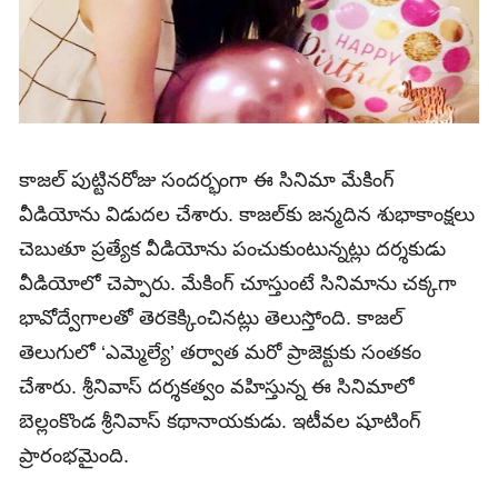
కాజల్‌ పుట్టినరోజు సందర్భంగా ఈ సినిమా మేకింగ్‌
వీడియోను విడుదల చేశారు. కాజల్‌కు జన్మదిన శుభాకాంక్షలు
చెబుతూ ప్రత్యేక వీడియోను పంచుకుంటున్నట్లు దర్శకుడు
వీడియోలో చెప్పారు. మేకింగ్‌ చూస్తుంటే సినిమాను చక్కగా
భావోద్వేగాలతో తెరకెక్కించినట్లు తెలుస్తోంది. కాజల్‌
తెలుగులో ‘ఎమ్మెల్యే’ తర్వాత మరో ప్రాజెక్టుకు సంతకం
చేశారు. శ్రీనివాస్‌ దర్శకత్వం వహిస్తున్న ఈ సినిమాలో
బెల్లంకొండ శ్రీనివాస్‌ కథానాయకుడు. ఇటీవల షూటింగ్‌
ప్రారంభమైంది.