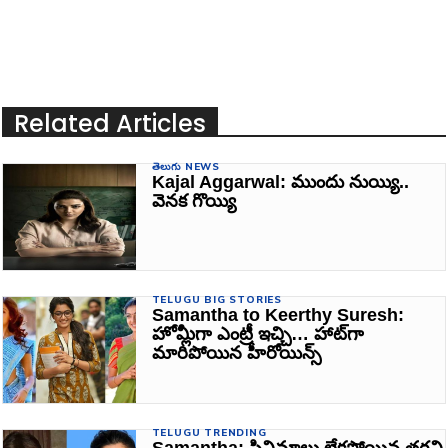
Related Articles
తెలుగు NEWS
Kajal Aggarwal: ముందు నుయ్యి..
వెనక గొయ్యి
TELUGU BIG STORIES
Samantha to Keerthy Suresh:
హోమ్లీగా ఎంట్రీ ఇచ్చి… హాట్‌గా
మారిపోయిన హీరోయిన్స్‌
TELUGU TRENDING
Samantha: సినిమాలు లేకపోయిన తగ్గని