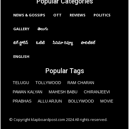
Popular Categories
NEWS & GOSSIPS
OTT
REVIEWS
POLITICS
GALLERY
తెలుగు
బిగ్ స్టోరీస్
ఓటిటి
సినిమా రివ్యూ
పొలిటికల్
ENGLISH
Popular Tags
TELUGU
TOLLYWOOD
RAM CHARAN
PAWAN KALYAN
MAHESH BABU
CHIRANJEEVI
PRABHAS
ALLU ARJUN
BOLLYWOOD
MOVIE
© Copyright klapboardpost.com 2024 All rights reserved.