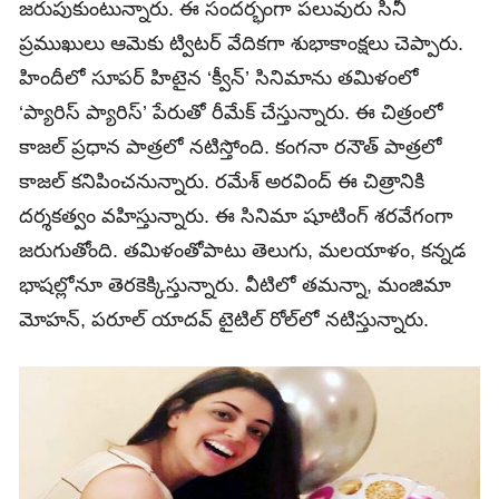
జరుపుకుంటున్నారు. ఈ సందర్భంగా పలువురు సినీ
ప్రముఖులు ఆమెకు ట్విటర్‌ వేదికగా శుభాకాంక్షలు చెప్పారు.
హిందీలో సూపర్‌ హిటైన ‘క్వీన్‌’ సినిమాను తమిళంలో
‘ప్యారిస్‌ ప్యారిస్‌’ పేరుతో రీమేక్‌ చేస్తున్నారు. ఈ చిత్రంలో
కాజల్‌ ప్రధాన పాత్రలో నటిస్తోంది. కంగనా రనౌత్‌ పాత్రలో
కాజల్‌ కనిపించనున్నారు. రమేశ్‌ అరవింద్‌ ఈ చిత్రానికి
దర్శకత్వం వహిస్తున్నారు. ఈ సినిమా షూటింగ్‌ శరవేగంగా
జరుగుతోంది. తమిళంతోపాటు తెలుగు, మలయాళం, కన్నడ
భాషల్లోనూ తెరకెక్కిస్తున్నారు. వీటిలో తమన్నా, మంజిమా
మోహన్‌, పరూల్‌ యాదవ్ టైటిల్‌ రోల్‌లో‌ నటిస్తున్నారు.