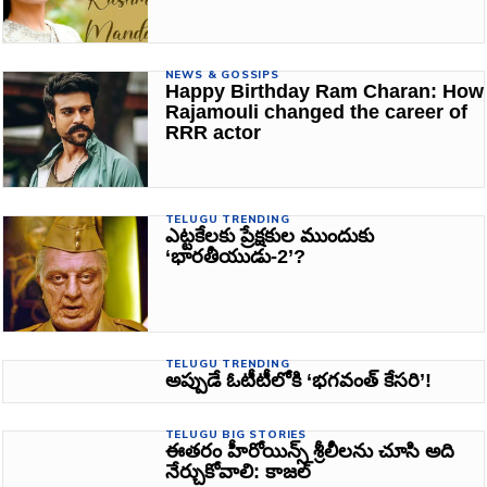
NEWS & GOSSIPS
Happy Birthday Ram Charan: How
Rajamouli changed the career of
RRR actor
TELUGU TRENDING
ఎట్టకేలకు ప్రేక్షకుల ముందుకు
‘భారతీయుడు-2’?
TELUGU TRENDING
అప్పుడే ఓటీటీలోకి ‘భగవంత్‌ కేసరి’!
TELUGU BIG STORIES
ఈతరం హీరోయిన్స్ శ్రీలీలను చూసి అది
నేర్చుకోవాలి: కాజల్‌