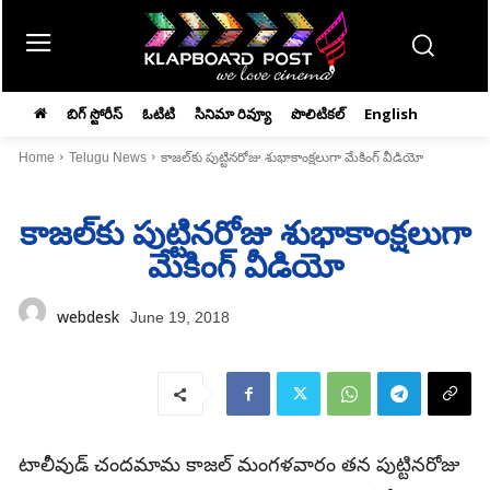
బిగ్ స్టోరీస్
ఓటిటి
సినిమా రివ్యూ
పొలిటికల్
English
Home
Telugu News
కాజల్‌కు పుట్టినరోజు శుభాకాంక్షలుగా మేకింగ్‌ వీడియో
కాజల్‌కు పుట్టినరోజు శుభాకాంక్షలుగా
మేకింగ్‌ వీడియో
webdesk
June 19, 2018
టాలీవుడ్‌ చందమామ కాజల్‌ మంగళవారం తన పుట్టినరోజు