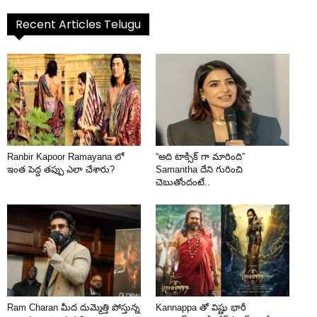
Recent Articles Telugu
Ranbir Kapoor Ramayana లో
“అది టాక్సిక్ గా మారింది”
ఇంత పెద్ద తప్పు ఎలా చేశారు?
Samantha దేని గురించి
చెబుతోందంటే..
Ram Charan మీద దుమ్మెత్తి పోస్తున్న
Kannappa తో విష్ణు భారీ