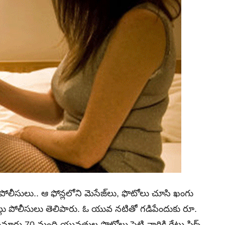
న్న పోలీసులు.. ఆ ఫోన్లలోని మెసేజ్‌లు, ఫొటోలు చూసి ఖంగు
ట్లు పోలీసులు తెలిపారు. ఓ యువ నటితో గడిపేందుకు రూ.
ుమారు 70 మంది యువతుల ఫొటోలు పెట్టి వారికి రేట్లు ఫిక్స్