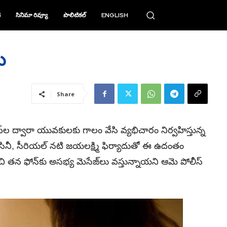
ి
సినిమా రివ్యూ
పొలిటికల్
ENGLISH
ు
Share
ట్సాప్‌ల ద్వారా యువకులకు గాలం వేసి వ్యభిచారం నిర్వహిస్తున్న
 సినీ, సీరియల్‌ నటి జయలక్ష్మి ఫిర్యాదుతో ఈ ఉదంతం
ి తన ఫోన్‌కు అసభ్య మెసేజ్‌లు వస్తున్నాయని ఆమె పోలీస్