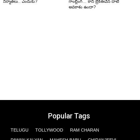
నిర్మాతలు.. ఎందుకు?
గాంబ్లింగ్… కానీ బ్రేక్‌ఈవెన్ దాటే
అవకాశం ఉందా?
Popular Tags
TELUGU
TOLLYWOOD
RAM CHARAN
PAWAN KALYAN
MAHESH BABU
CHIRANJEEVI