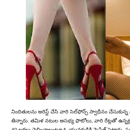
నిందితులను అరెస్ట్ చేసి వారి సెల్‌ఫోన్స్ స్వాధీనం చేసుకు
తిన్నారు. తమిళ నటుల అసభ్య ఫొటోలు, వారి రేట్లతో ఉన్న
40 లక్షలు చెల్లించాలంటూ ఓ యువకుడికి మెసేజ్‌ పెట్టారు. స