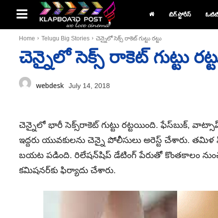
బిగ్ స్టోరీస్
ఓటిట
Home
Telugu Big Stories
చెన్నైలో సెక్స్ రాకెట్ గుట్టు రట్టు
చెన్నైలో సెక్స్ రాకెట్ గుట్టు రట్ట
webdesk
July 14, 2018
చెన్నైలో భారీ సెక్స్‌రాకెట్ గుట్టు రట్టయింది. ఫేస్‌బుక్, వా
ఇద్దరు యువకులను చెన్నై పోలీసులు అరెస్ట్ చేశారు. తమిళ
బయట పడింది. రిలేషన్‌షిప్ డేటింగ్ పేరుతో కొంతకాలం నుంచ
కమిషనర్‌కు ఫిర్యాదు చేశారు.