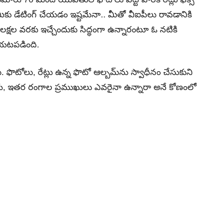
 మీకు డేటింగ్ చేయడం ఇష్టమేనా.. మీతో వీఐపీలు రావడానికి
లక్షల వరకు ఇచ్చేందుకు సిద్ధంగా ఉన్నారంటూ ఓ నటికి
బయటపడింది.
. ఫొటోలు, రేట్లు ఉన్న ఫొటో ఆల్బమ్‌ను స్వాధీనం చేసుకుని
జకీయ, ఇతర రంగాల ప్రముఖులు ఎవరైనా ఉన్నారా అనే కోణంలో