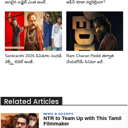
అసలైన బడ్జెట్ ఎంత అంటే..
ఆఫీస్ కూడా దద్దరిల్లిందా?
Sankranthi 2026 సినిమాల సందడి
Ram Charan Peddi తర్వాత
నెక్స్ట్ లెవెల్ అంతే..
చేయబోయే సినిమా ఇదే..
Related Articles
NEWS & GOSSIPS
NTR to Team Up with This Tamil
Filmmaker