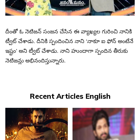
దీంతో ఓ నెటిజన్‌ సంజన చేసిన ఈ వ్యాఖ్యల గురించి నానికి
ట్వీట్‌ చేశాడు. దీనికి స్పందించిన నాని ‘నాకూ ఐ ఫోన్‌ అంటేనే
ఇష్టం’ అని ట్వీట్‌ చేశాడు. నాని హుందాగా స్పందిన తీరుకు
నెటిజన్లు అభినందిస్తున్నారు.
Recent Articles English