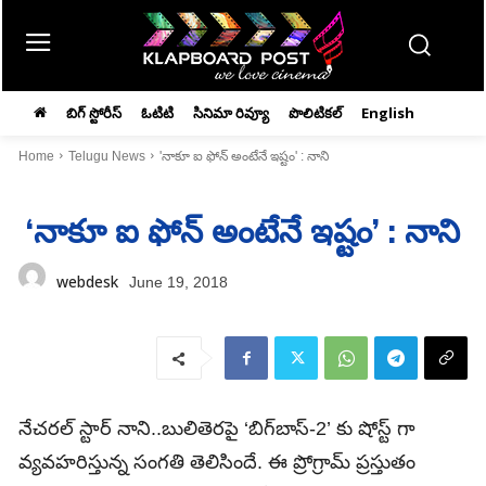
బిగ్ స్టోరీస్
ఓటిటి
సినిమా రివ్యూ
పొలిటికల్
English
Home
Telugu News
'నాకూ ఐ ఫోన్‌ అంటేనే ఇష్టం' : నాని
‘నాకూ ఐ ఫోన్‌ అంటేనే ఇష్టం’ : నాని
webdesk
June 19, 2018
నేచరల్‌ స్టార్‌ నాని..బులితెరపై ‘బిగ్‌బాస్‌-2’ కు షోస్ట్‌ గా
వ్యవహరిస్తున్న సంగతి తెలిసిందే. ఈ ప్రోగ్రామ్‌ ప్రస్తుతం