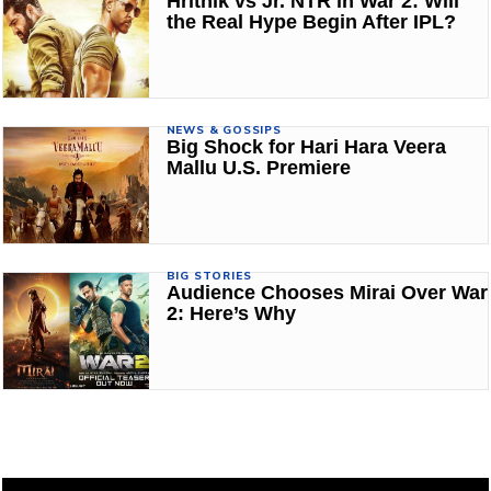
Hrithik vs Jr. NTR in War 2: Will
the Real Hype Begin After IPL?
NEWS & GOSSIPS
Big Shock for Hari Hara Veera
Mallu U.S. Premiere
BIG STORIES
Audience Chooses Mirai Over War
2: Here’s Why