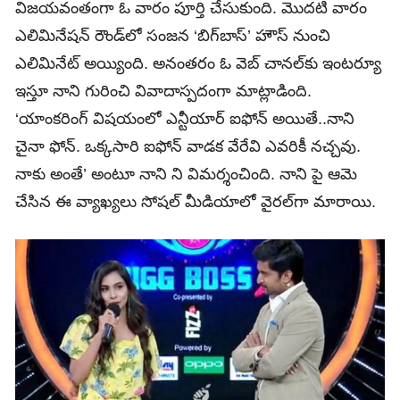
విజయవంతంగా ఓ వారం పూర్తి చేసుకుంది. మొదటి వారం
ఎలిమినేషన్‌ రౌండ్‌లో సంజన ‘బిగ్‌బాస్‌’ హౌస్‌ నుంచి
ఎలిమినేట్‌ అయ్యింది. అనంతరం ఓ వెబ్‌ చానల్‌కు ఇంటర్యూ
ఇస్తూ నాని గురించి వివాదాస్పదంగా మాట్లాడింది.
‘యాంకరింగ్‌ విషయంలో ఎన్టీయార్‌ ఐఫోన్‌ అయితే..నాని
చైనా ఫోన్‌. ఒక్కసారి ఐఫోన్‌ వాడక వేరేవి ఎవరికీ నచ్చవు.
నాకు అంతే’ అంటూ నాని ని విమర్శంచింది. నాని పై ఆమె
చేసిన ఈ వ్యాఖ్యలు సోషల్‌ మీడియాలో వైరల్‌గా మారాయి.