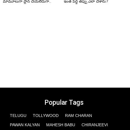
మామూలుగా ప్లాన్ చేయలేదుగా..
ఇంత పెద్ద తప్పు ఎలా చేశారు?
Popular Tags
TELUGU
TOLLYWOOD
RAM CHARAN
PAWAN KALYAN
MAHESH BABU
CHIRANJEEVI