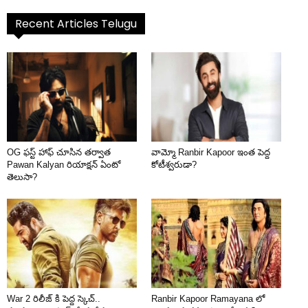
Recent Articles Telugu
OG ఫస్ట్ హాఫ్ చూసిన తర్వాత
వామ్మో Ranbir Kapoor ఇంత పెద్ద
Pawan Kalyan రియాక్షన్ ఏంటో
కోటీశ్వరుడా?
తెలుసా?
War 2 రిలీజ్ కి పెద్ద స్కెచ్..
Ranbir Kapoor Ramayana లో