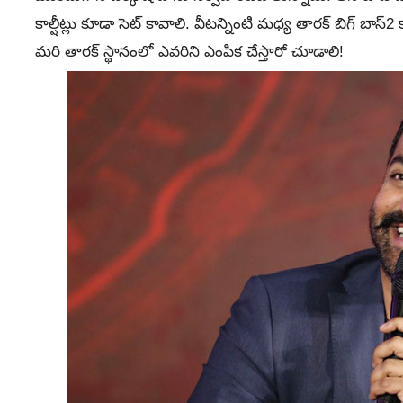
కాల్షీట్లు కూడా సెట్ కావాలి. వీటన్నింటి మధ్య తారక్ బిగ్ బ
మరి తారక్ స్థానంలో ఎవరిని ఎంపిక చేస్తారో చూడాలి!