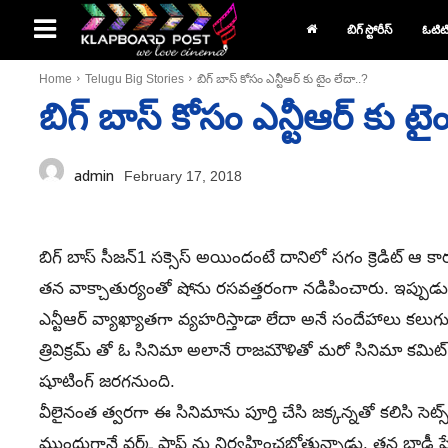
బిగ్ స్టోరీస్
ఓటిట
Home
Telugu Big Stories
బిగ్ బాస్ కోసం ఎన్టీఆర్ కు టైం లేదా..?
బిగ్ బాస్ కోసం ఎన్టీఆర్ కు టైం
admin
February 17, 2018
బిగ్ బాస్ సీజన్1 సక్సెస్ అయిందంటే దానిలో సగం క్రెడిట్ ఆ కార్
తన వాక్చాతుర్యంతో షోను రసవత్తరంగా నడిపించారు. ఇప్పుడు సీజ
ఎన్టీఆర్ వ్యాఖ్యాతగా వ్యహరిస్తాడా లేదా అనే సందేహాలు కలుగుతు
త్రివిక్రమ్ తో ఓ సినిమా అలానే రాజమౌళితో మరో సినిమా కమిట్ అయ
షూటింగ్ జరగనుంది.
వీలైనంత త్వరగా ఈ సినిమాను పూర్తి చేసి జక్కన్నతో కలిసి సెట
ముందుగానే వర్క్ షాప్ ను నిర్వహించబోతున్నాడు. తన బాడీ షే