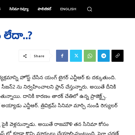
ి
సినిమా రివ్యూ
పొలిటికల్
ENGLISH
 లేదా..?
Share
యక్రమాన్ని హోస్ట్ చేసిన యంగ్ టైగర్ ఎన్టీఆర్ కు దక్కుతుంది.
న్2 ను నిర్వహించాలని ప్లాన్ చేస్తున్నారు. అయితే దీనికి
న్నాయి. దానికి కారణం తారక్ చేతిలో ఉన్న ప్రాజెక్ట్స్.
్యాడు ఎన్టీఆర్. త్రివిక్రమ్ సినిమా మార్చి నుండి రెగ్యులర్
్స్ పైకి వెళ్లనున్నాడు. అయితే రాజమౌళి తన సినిమా కోసం
ప్ లో కూడా కొన్ని మార్పులు చేయాల్సివుంటుంది. పైగా చరణ్