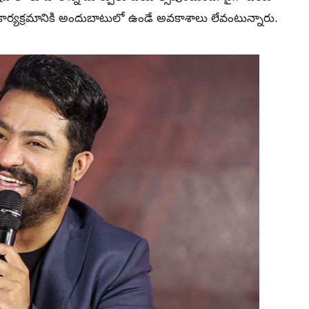
ాస్2 కార్యక్రమానికి అందుబాటులో ఉండే అవకాశాలు లేవంటున్నారు.