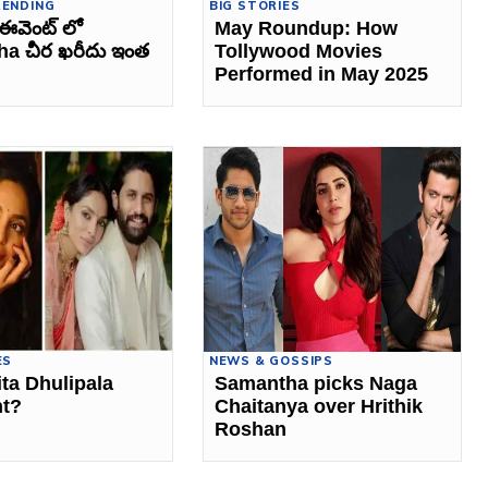
RENDING
BIG STORIES
ఈవెంట్ లో
May Roundup: How
a చీర ఖరీదు ఇంత
Tollywood Movies
Performed in May 2025
ES
NEWS & GOSSIPS
ita Dhulipala
Samantha picks Naga
nt?
Chaitanya over Hrithik
Roshan