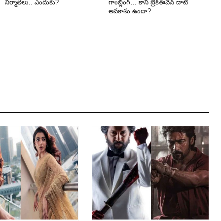
నిర్మాతలు.. ఎందుకు?
గాంబ్లింగ్… కానీ బ్రేక్‌ఈవెన్ దాటే
అవకాశం ఉందా?