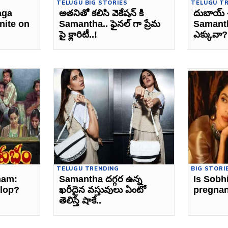
TELUGU BIG STORIES
TELUGU T
aga
అతనితో కలిసి వెకేషన్ కి
దుబాయ్ 
nite on
Samantha.. ఫైనల్ గా ప్రేమ
Samanth
పై క్లారిటీ..!
ఎక్కువా?
TELUGU TRENDING
BIG STORI
ham:
Samantha దగ్గర ఉన్న
Is Sobh
flop?
ఖరీదైన వస్తువులు ఏంటో
pregna
తెలిస్తే షాకే..