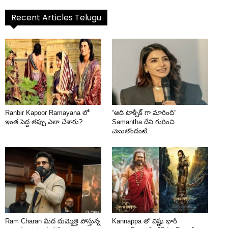
Recent Articles Telugu
Ranbir Kapoor Ramayana లో
“అది టాక్సిక్ గా మారింది”
ఇంత పెద్ద తప్పు ఎలా చేశారు?
Samantha దేని గురించి
చెబుతోందంటే..
Ram Charan మీద దుమ్మెత్తి పోస్తున్న
Kannappa తో విష్ణు భారీ