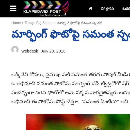
బిగ్ స్టోరీస్
ఓటిట
Home
Telugu Big Stories
మార్ఫింగ్‌ ఫొటోపై సమంత స్పందన
మార్ఫింగ్‌ ఫొటోపై సమంత స్
webdesk
July 29, 2018
అక్కినేని కోడలు, ప్రముఖ నటి సమంత తరచు సోషల్‌ మీ
ఓ అభిమాని సమంత ఫొటోను మార్ఫింగ్‌ చేసి ట్విట్టరోలో షేర
సందర్భంగా దిగిన ఫొటోలో ఆమె పక్కన నాగచైతన్యకు బదులుగ
అభిమాని ఈ ఫొటోను పోస్ట్‌ చేస్తూ.. ‘సమంత ఏంటిది?’ అని ప్