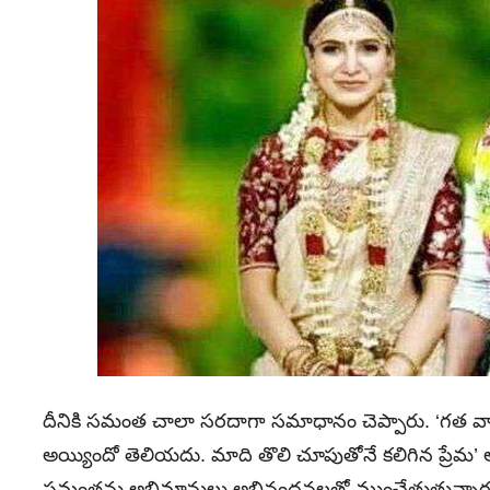
దీనికి సమంత చాలా సరదాగా సమాధానం చెప్పారు. ‘గత వారం
అయ్యిందో తెలియదు. మాది తొలి చూపుతోనే కలిగిన ప్రేమ’ అ
సమంతను అభిమానులు అభినందనలతో ముంచేత్తుతున్నారు. క