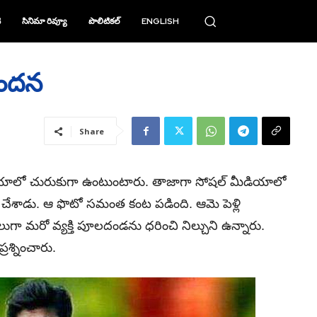
ి
సినిమా రివ్యూ
పొలిటికల్
ENGLISH
పందన
Share
డియాలో చురుకుగా ఉంటుంటారు. తాజాగా సోషల్ మీడియాలో
్‌ చేశాడు. ఆ ఫొటో సమంత కంట పడింది. ఆమె పెళ్లి
ా మరో వ్యక్తి పూలదండను ధరించి నిల్చుని ఉన్నారు.
రశ్నించారు.