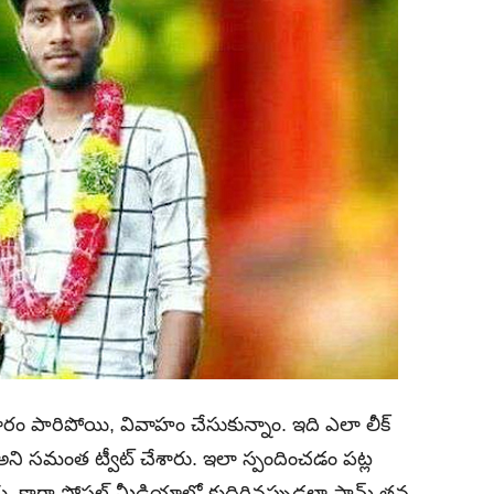
 పారిపోయి, వివాహం చేసుకున్నాం. ఇది ఎలా లీక్‌
ని సమంత ట్వీట్‌ చేశారు. ఇలా స్పందించడం పట్ల
ాగా సోషల్‌ మీడియాలో కుదిరినప్పుడల్లా సామ్‌ తన