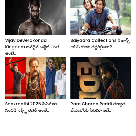
Vijay Deverakonda
Saiyaara Collections కి బాక్స్
Kingdom అసలైన బడ్జెట్ ఎంత
ఆఫీస్ కూడా దద్దరిల్లిందా?
అంటే..
Sankranthi 2026 సినిమాల
Ram Charan Peddi తర్వాత
సందడి నెక్స్ట్ లెవెల్ అంతే..
చేయబోయే సినిమా ఇదే..