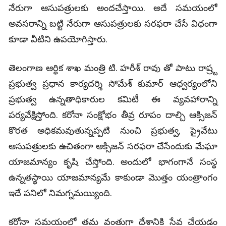
నేరుగా ఆసుపత్రులకు అందచేస్తాయి. అదే సమయంలో
అవసరాన్ని బట్టి నేరుగా ఆసుపత్రులకు సరఫరా చేసే విధంగా
కూడా వీటిని ఉపయోగిస్తారు.
తెలంగాణ ఆర్థిక శాఖ మంత్రి టి. హరీశ్ రావు తో పాటు రాష్ర్ట
ప్రభుత్వ ప్రధాన కార్యదర్శి సోమేశ్ కుమార్ ఆధ్వర్యంలోని
ప్రభుత్వ ఉన్నతాధికారుల కమిటీ ఈ వ్యవహారాన్ని
పర్యవేక్షిస్తోంది. కరోనా సంక్షోభం తీవ్ర రూపం దాల్చి ఆక్సిజన్
కొరత అధికమవుతున్నప్పటి నుంచి ప్రభుత్వ, ప్రైవేటు
ఆసుపత్రులకు ఉచితంగా ఆక్సిజన్ సరఫరా చేసేందుకు మేఘా
యాజమాన్యం కృషి చేస్తోంది. అందులో భాగంగానే సంస్థ
ఉన్నతస్థాయి యాజమాన్యమే కాకుండా మొత్తం యంత్రాంగం
ఇదే పనిలో నిమగ్నమయ్యింది.
కరోనా సమయంలో తమ వంతుగా దేశానికి సేవ చేయడం