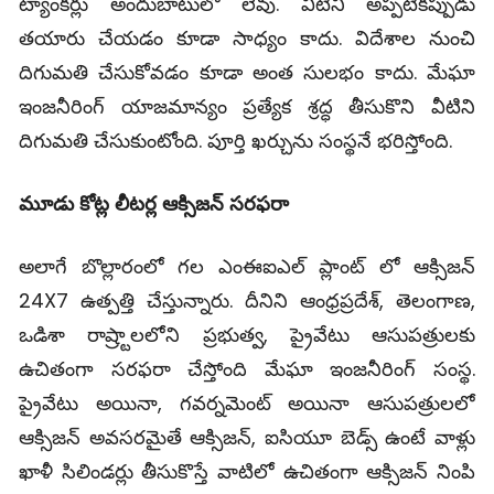
ట్యాంకర్లు అందుబాటులో లేవు. వీటిని అప్పటికప్పుడు
తయారు చేయడం కూడా సాధ్యం కాదు. విదేశాల నుంచి
దిగుమతి చేసుకోవడం కూడా అంత సులభం కాదు. మేఘా
ఇంజనీరింగ్ యాజమాన్యం ప్రత్యేక శ్రద్ధ తీసుకొని వీటిని
దిగుమతి చేసుకుంటోంది. పూర్తి ఖర్చును సంస్థనే భరిస్తోంది.
మూడు కోట్ల లీటర్ల ఆక్సిజన్ సరఫరా
అలాగే బొల్లారంలో గల ఎంఈఐఎల్ ప్లాంట్ లో ఆక్సిజన్
24X7 ఉత్పత్తి చేస్తున్నారు. దీనిని ఆంధ్రప్రదేశ్, తెలంగాణ,
ఒడిశా రాష్ర్టాలలోని ప్రభుత్వ, ప్రైవేటు ఆసుపత్రులకు
ఉచితంగా సరఫరా చేస్తోంది మేఘా ఇంజనీరింగ్ సంస్థ.
ప్రైవేటు అయినా, గవర్నమెంట్ అయినా ఆసుపత్రులలో
ఆక్సిజన్ అవసరమైతే ఆక్సిజన్, ఐసియూ బెడ్స్ ఉంటే వాళ్లు
ఖాళీ సిలిండర్లు తీసుకొస్తే వాటిలో ఉచితంగా ఆక్సిజన్ నింపి