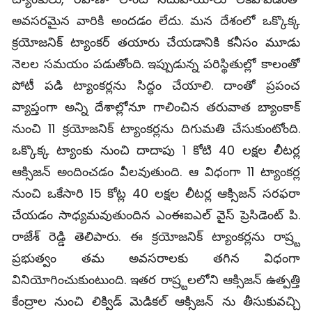
అవసరమైన వారికి అందడం లేదు. మన దేశంలో ఒక్కొక్క
క్రయోజనిక్ ట్యాంకర్ తయారు చేయడానికి కనీసం మూడు
నెలల సమయం పడుతోంది. ఇప్పుడున్న పరిస్థితుల్లో కాలంతో
పోటీ పడి ట్యాంకర్లను సిద్ధం చేయాలి. దాంతో ప్రపంచ
వ్యాప్తంగా అన్ని దేశాల్లోనూ గాలించిన తరువాత బ్యాంకాక్
నుంచి 11 క్రయోజనిక్ ట్యాంకర్లను దిగుమతి చేసుకుంటోంది.
ఒక్కొక్క ట్యాంకు నుంచి దాదాపు 1 కోటి 40 లక్షల లీటర్ల
ఆక్సిజన్ అందించడం వీలవుతుంది. ఆ విధంగా 11 ట్యాంకర్ల
నుంచి ఒకేసారి 15 కోట్ల 40 లక్షల లీటర్ల ఆక్సిజన్ సరఫరా
చేయడం సాధ్యమవుతుందిన ఎంఈఐఎల్ వైస్ ప్రెసిడెంట్ పి.
రాజేశ్ రెడ్డి తెలిపారు. ఈ క్రయోజనిక్ ట్యాంకర్లను రాష్ర్ట
ప్రభుత్వం తమ అవసరాలకు తగిన విధంగా
వినియోగించుకుంటుంది. ఇతర రాష్ర్టలలోని ఆక్సిజన్ ఉత్పత్తి
కేంద్రాల నుంచి లిక్విడ్ మెడికల్ ఆక్సిజన్ ను తీసుకువచ్చి