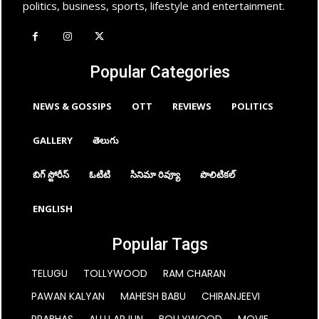
politics, business, sports, lifestyle and entertainment.
Popular Categories
NEWS & GOSSIPS
OTT
REVIEWS
POLITICS
GALLERY
తెలుగు
బిగ్ స్టోరీస్
ఓటిటి
సినిమా రివ్యూ
పొలిటికల్
ENGLISH
Popular Tags
TELUGU
TOLLYWOOD
RAM CHARAN
PAWAN KALYAN
MAHESH BABU
CHIRANJEEVI
PRABHAS
ALLU ARJUN
BOLLYWOOD
MOVIE