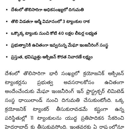
దేశంలో తొలిసారిగా అధికసంఖ్యలో దిగుమతి
తొలి విడతగా ఆర్మీ విమానంలో 3 ట్యాంకుల రాక
ఒక్కొక్క ట్యాంకు నుంచి కోటి 40 లక్షల లీటర్ల లభ్యత
ప్రభుత్వానికి ఉచితంగా ఇవ్వనున్న మేఘా ఇంజనీరింగ్ సంస్థ
ప్రస్తుత, భవిష్యత్తు ఆక్సిజన్ కొరత నివారణే లక్ష్యం
దేశంలో తొలిసారిగా భారీ సంఖ్యలో క్రయోజనిక్ ఆక్సిజన్
ట్యాంకర్లను ప్రభుత్వ అవసరాలకోసం ఉచితంగా
అందేంచేందుకు మేఘా ఇంజనీరింగ్ ఇన్ ఫ్రాస్ట్రక్చర్ లిమిటెడ్
సంస్థ థాయిలాండ్ నుంచి దిగుమతి చేసుకుంటోంది. ఒక్క
క్రయోజనిక్ ట్యాంకర్ తీసుకురావడమే కష్టంగా ఉన్న
పరిస్థితుల్లో 11 ట్యాంకులను యుద్ధ ప్రతిపాదికన సేకరించి
హైదరాబాద్ కు తీసుకువస్తోంది. ఇంతవరకు ఏ రాష్ర్టంలోనూ