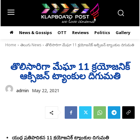
News & Gossips
OTT
Reviews
Politics
Gallery
తె
Home
తెలుగు News
తొలిసారిగా మేఘా 11 క్రయోజనిక్ ఆక్సిజన్ ట్యాంకుల దిగుమతి
తొలిసారిగా మేఘా 11 క్రయోజనిక్
ఆక్సిజన్ ట్యాంకుల దిగుమతి
admin
May 22, 2021
యుద్ధ ప్రతిపాదికన 11 క్రయోజనిక్ ట్యాంకుల దిగుమతి