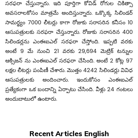
సరఫరా చేస్తున్నారు. ఇది పూర్తిగా కోవిడ్ రోగుల చికిత్సా
అవసరాలకోసం మాత్రమే అందిస్తున్నారు. ఒక్కొక్క సిలిండర్
సామర్థ్యం 7000 లీటర్లు కాగా రోజుకు సరాసరిన కనీసం 10
ఆసుపత్రులకు సరఫరా చేస్తున్నారు. రోజుకు సరాసరిన 400
సిలిండర్లను ఎంఈఐఎల్ సరఫరా చేస్తోంది. ఇప్పటి వరకు
అంటే 9 మే నుంచి 21 వరకు 29,694 మెట్రిక్ టన్నుల
ఆక్సిజన్ ను ఎంఈఐఎల్ సరఫరా చేసింది. అంటే 2 కోట్ల 97
లక్షల లీటర్లు పంపిణీ చేశారు. మొత్తం 4242 సిలిండర్లు వివిధ
ఆసుపత్రులకు అందించారు. ఇందుకోసం ఎంఈఐఎల్
ప్రత్యేకంగా ఒక బందాన్ని ఏర్పాటు చేసింది. వీళ్లు 24 గంటలు
అందుబాటులో ఉంటారు.
Recent Articles English