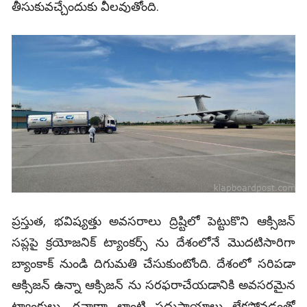
తీసుకువచ్చేందుకు వీలవుతోంది.
ప్రస్తుత, భవిష్యత్తు అవసరాలు ద్రిష్టిలో పెట్టుకొని ఆక్సిజన్
సప్లపై క్రయోజనిక్ ట్యాంకర్స్ ను దేశంలోనే మొదటిసారిగా
బ్యాంకాక్ నుండి దిగుమతి చేసుకుంటోంది. దేశంలో సరిపడా
ఆక్సిజన్ ఉన్నా ఆక్సిజన్ ను సరఫరాచేయడానికి అవసరమైన
ట్యాంకులు, రవాణా లాంటి సదుపాయాలు లేకపోవడంతో