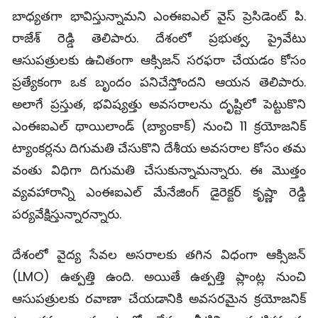
బాధ్యతగా భావిస్తున్నామని ఎంఈఐఎల్ వైస్ ప్రెసిడెంట్ పి.
రాజేశ్ రెడ్డి తెలిపారు. దేశంలో ప్రభుత్వ, ప్రైవేటు
ఆసుపత్రులకు ఉచితంగా ఆక్సిజన్ సరఫరా చేయడం కోసం
ప్రత్యేకంగా ఒక బృందం పనిచేస్తోందని ఆయన తెలిపారు.
అలాగే ప్రస్తుత, భవిష్యత్తు అవసరాలను దృష్టిలో పెట్టుకొని
ఎంఈఐఎల్ థాయిలాండ్ (బ్యాంకాక్) నుంచి 11 క్రయోజనిక్
ట్యాంకర్లను దిగుమతి చేసుకొని దేశీయ అవసరాల కోసం తమ
వంతు విధిగా దిగుమతి చేసుకున్నామన్నారు. ఈ మొత్తం
వ్యవహారాన్ని ఎంఈఐఎల్ మేనేజింగ్ డైరెక్టర్ కృష్ణా రెడ్డి
పర్యవేక్షిస్తున్నారన్నారు.
దేశంలో వైద్య సేవల అసరాలకు తగిన విధంగా ఆక్సిజన్
(LMO) ఉత్పత్తి ఉంది. అయితే ఉత్పత్తి ప్లాంట్ల నుంచి
ఆసుపత్రులకు రవాణా చేయడానికి అవసరమైన క్రయోజనిక్