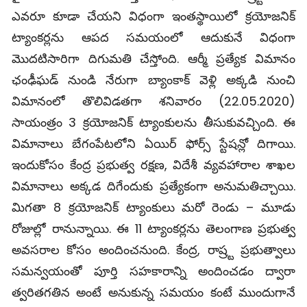
ఎవరూ కూడా చేయని విధంగా ఇంతస్థాయిలో క్రయోజనిక్
ట్యాంకర్లను ఆపద సమయంలో ఆదుకునే విధంగా
మొదటిసారిగా దిగుమతి చేస్తోంది. ఆర్మీ ప్రత్యేక విమానం
ఛంఢీఘడ్ నుండి నేరుగా బ్యాంకాక్ వెళ్లి అక్కడి నుంచి
విమానంలో తొలివిడతగా శనివారం (22.05.2020)
సాయంత్రం 3 క్రయోజనిక్ ట్యాంకులను తీసుకువచ్చింది. ఈ
విమానాలు బేగంపేటలోని ఏయిర్ ఫోర్స్ స్టేషన్లో దిగాయి.
ఇందుకోసం కేంద్ర ప్రభుత్వ రక్షణ, విదేశీ వ్యవహారాల శాఖల
విమానాలు అక్కడ దిగేందుకు ప్రత్యేకంగా అనుమతిచ్చాయి.
మిగతా 8 క్రయోజనిక్ ట్యాంకులు మరో రెండు – మూడు
రోజుల్లో రానున్నాయి. ఈ 11 ట్యాంకర్లను తెలంగాణ ప్రభుత్వ
అవసరాల కోసం అందించనుంది. కేంద్ర, రాష్ర్ట ప్రభుత్వాలు
సమన్వయంతో పూర్తి సహకారాన్ని అందించడం ద్వారా
త్వరితగతిన అంటే అనుకున్న సమయం కంటే ముందుగానే