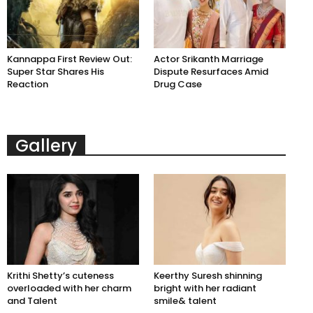
Kannappa First Review Out:
Actor Srikanth Marriage
Super Star Shares His
Dispute Resurfaces Amid
Reaction
Drug Case
Gallery
Krithi Shetty’s cuteness
Keerthy Suresh shinning
overloaded with her charm
bright with her radiant
and Talent
smile& talent