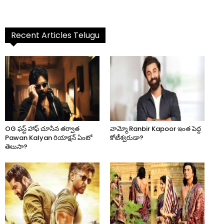
Recent Articles Telugu
OG ఫస్ట్ హాఫ్ చూసిన తర్వాత
వామ్మో Ranbir Kapoor ఇంత పెద్ద
Pawan Kalyan రియాక్షన్ ఏంటో
కోటీశ్వరుడా?
తెలుసా?