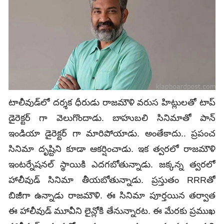
టాలీవుడ్‌లో దర్శక ధీరుడు రాజమౌళి వరుస హిట్లులతో టాప్
డైరెక్టర్ గా వెలుగొందాడు. బాహుబలి సినిమాతో పాన్
ఇండియా డైరెక్టర్ గా మారిపోయాడు. అంతేకాదు.. ప్రపంచ
సినిమా దృష్టిని కూడా ఆకర్షించాడు. ఇక త్వరలో రాజమౌళి
ఇంటర్నేషనల్ స్థాయికి ఎదగబోతున్నాడు. జక్కన్న త్వరలో
హాలీవుడ్ సినిమా తీయబోతున్నాడు. ప్రస్తుతం RRRతో
బిజీగా ఉన్నాడు రాజమౌళి. ఈ సినిమా పూర్తయిన తర్వాత
ఈ హాలీవుడ్ మూవీని లైన్లోకి తేనున్నారట. ఈ మేరకు ప్రముఖ