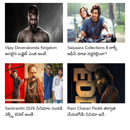
Vijay Deverakonda Kingdom
Saiyaara Collections కి బాక్స్
అసలైన బడ్జెట్ ఎంత అంటే..
ఆఫీస్ కూడా దద్దరిల్లిందా?
Sankranthi 2026 సినిమాల సందడి
Ram Charan Peddi తర్వాత
నెక్స్ట్ లెవెల్ అంతే..
చేయబోయే సినిమా ఇదే..