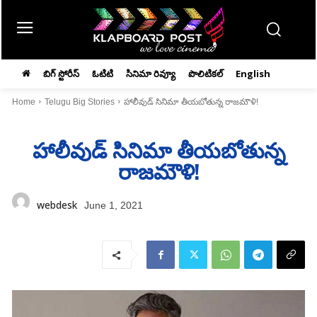
బిగ్ స్టోరీస్
ఓటిటి
సినిమా రివ్యూ
పొలిటికల్
English
Home
Telugu Big Stories
హాలీవుడ్‌ సినిమా తీయబోతున్న రాజమౌళి!
హాలీవుడ్‌ సినిమా తీయబోతున్న
రాజమౌళి!
webdesk
June 1, 2021