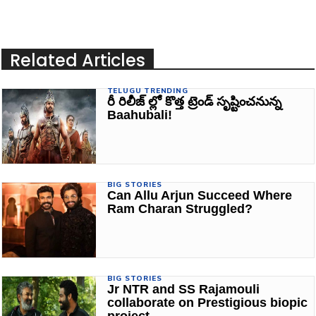
Related Articles
TELUGU TRENDING
రీ రిలీజ్ ల్లో కొత్త ట్రెండ్ సృష్టించనున్న
Baahubali!
BIG STORIES
Can Allu Arjun Succeed Where
Ram Charan Struggled?
BIG STORIES
Jr NTR and SS Rajamouli
collaborate on Prestigious biopic
project