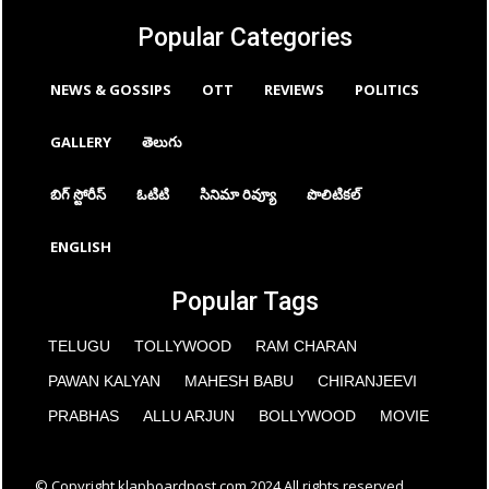
Popular Categories
NEWS & GOSSIPS
OTT
REVIEWS
POLITICS
GALLERY
తెలుగు
బిగ్ స్టోరీస్
ఓటిటి
సినిమా రివ్యూ
పొలిటికల్
ENGLISH
Popular Tags
TELUGU
TOLLYWOOD
RAM CHARAN
PAWAN KALYAN
MAHESH BABU
CHIRANJEEVI
PRABHAS
ALLU ARJUN
BOLLYWOOD
MOVIE
© Copyright klapboardpost.com 2024 All rights reserved.