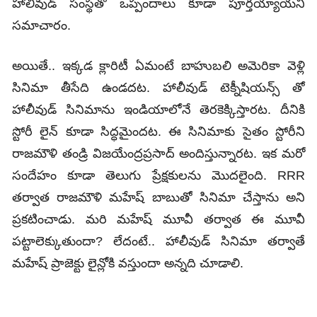
హాలీవుడ్ సంస్థతో ఒప్పందాలు కూడా పూర్తయ్యాయని
సమాచారం.
అయితే.. ఇక్కడ క్లారిటీ ఏమంటే బాహుబలి అమెరికా వెళ్లి
సినిమా తీసేది ఉండదట. హాలీవుడ్ టెక్నీషియన్స్ తో
హాలీవుడ్ సినిమాను ఇండియాలోనే తెరకెక్కిస్తారట. దీనికి
స్టోరీ లైన్ కూడా సిద్ధమైందట. ఈ సినిమాకు సైతం స్టోరీని
రాజమౌళి తండ్రి విజయేంద్రప్రసాద్‌ అందిస్తున్నారట. ఇక మరో
సందేహం కూడా తెలుగు ప్రేక్షకులను మొదలైంది. RRR
తర్వాత రాజమౌళి మహేష్ బాబుతో సినిమా చేస్తాను అని
ప్రకటించాడు. మరి మహేష్ మూవీ తర్వాత ఈ మూవీ
పట్టాలెక్కుతుందా? లేదంటే.. హాలీవుడ్ సినిమా తర్వాతే
మహేష్ ప్రాజెక్టు లైన్లోకి వస్తుందా అన్నది చూడాలి.