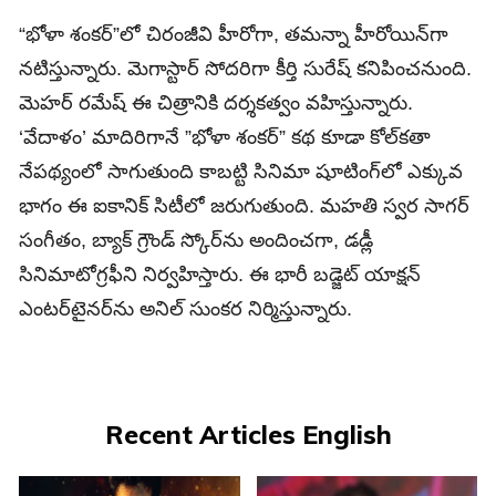
“భోళా శంకర్‌”లో చిరంజీవి హీరోగా, తమన్నా హీరోయిన్‌గా
నటిస్తున్నారు. మెగాస్టార్ సోదరిగా కీర్తి సురేష్ కనిపించనుంది.
మెహర్ రమేష్ ఈ చిత్రానికి దర్శకత్వం వహిస్తున్నారు.
‘వేదాళం’ మాదిరిగానే ”భోళా శంకర్” కథ కూడా కోల్‌కతా
నేపథ్యంలో సాగుతుంది కాబట్టి సినిమా షూటింగ్‌లో ఎక్కువ
భాగం ఈ ఐకానిక్ సిటీలో జరుగుతుంది. మహతి స్వర సాగర్
సంగీతం, బ్యాక్ గ్రౌండ్ స్కోర్‌ను అందించగా, డడ్లీ
సినిమాటోగ్రఫీని నిర్వహిస్తారు. ఈ భారీ బడ్జెట్ యాక్షన్
ఎంటర్‌టైనర్‌ను అనిల్ సుంకర నిర్మిస్తున్నారు.
Recent Articles English