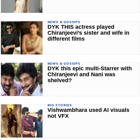
NEWS & GOSSIPS
DYK THIS actress played
Chiranjeevi’s sister and wife in
different films
NEWS & GOSSIPS
DYK this epic multi-Starrer with
Chiranjeevi and Nani was
shelved?
BIG STORIES
Vishwambhara used AI visuals
not VFX