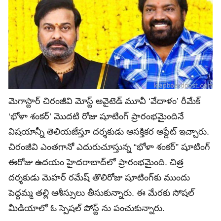
మెగాస్టార్ చిరంజీవి మోస్ట్ అవైటెడ్ మూవీ ‘వేదాళం’ రీమేక్
‘భోళా శంకర్’ మొదటి రోజు షూటింగ్ ప్రారంభమైందినే
విషయాన్నీ తెలియజేస్తూ దర్శకుడు ఆసక్తికర అప్డేట్ ఇచ్చారు.
చిరంజీవి ఎంతగానో ఎదురుచూస్తున్న “భోళా శంకర్” షూటింగ్
ఈరోజు ఉదయం హైదరాబాద్‌లో ప్రారంభమైంది. చిత్ర
దర్శకుడు మెహర్ రమేష్ తొలిరోజు షూటింగ్‌కు ముందు
పెద్దమ్మ తల్లి ఆశీస్సులు తీసుకున్నారు. ఈ మేరకు సోషల్
మీడియాలో ఓ స్పెషల్ పోస్ట్ ను పంచుకున్నారు.