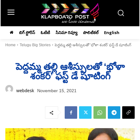
బిగ్ స్టోరీస్
ఓటిటి
సినిమా రివ్యూ
పొలిటికల్
English
Home
Telugu Big Stories
పెద్దమ్మ తల్లి ఆశీస్పులతో 'భోళా శంకర్‌' ఫస్ట్ డే షూటింగ్
పెద్దమ్మ తల్లి ఆశీస్పులతో ‘భోళా
శంకర్‌’ ఫస్ట్ డే షూటింగ్
webdesk
November 15, 2021