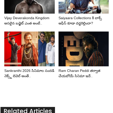
Vijay Deverakonda Kingdom
Saiyaara Collections కి బాక్స్
అసలైన బడ్జెట్ ఎంత అంటే..
ఆఫీస్ కూడా దద్దరిల్లిందా?
Sankranthi 2026 సినిమాల సందడి
Ram Charan Peddi తర్వాత
నెక్స్ట్ లెవెల్ అంతే..
చేయబోయే సినిమా ఇదే..
Related Articles