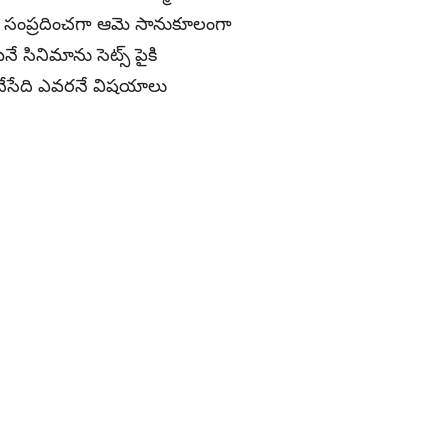
ను సంప్రదించగా ఆమె సానుకూలంగా
నే సినిమాను సెట్స్ పైకి
ట్ చేసేది ఎవరనే విషయాలు