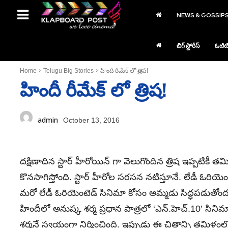
NEWS & GOSSIP
బిగ్ స్టోరీస్
ఓటిట
Home
Telugu Big Stories
హిందీ రీమేక్ లో త్రిష!
హిందీ రీమేక్ లో త్రిష!
admin
October 13, 2016
దక్షిణాదిన స్టార్ హీరోయిన్ గా వెలుగొందిన త్రిష ఇప్పటికీ 
కొనసాగిస్తోంది. స్టార్ హీరోల సరసన నటిస్తూనే. లేడీ ఓరియెం
మరో లేడీ ఓరియెంటెడ్ సినిమా కోసం అమ్మడు సిద్ధపడుతో
హిందీలో అనుష్క శర్మ ప్రధాన పాత్రలో ‘ఎన్.హెచ్.10’ సినిమా
శర్మనే స్వయంగా నిర్మించింది. ఇప్పుడు ఈ చిత్రాన్ని తమిళంల