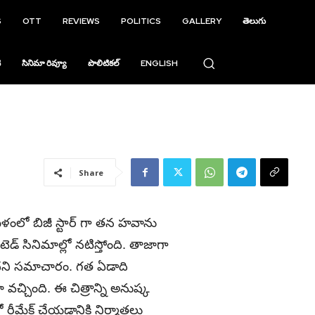
S
OTT
REVIEWS
POLITICS
GALLERY
తెలుగు
ి
సినిమా రివ్యూ
పొలిటికల్
ENGLISH
Share
తమిళంలో బిజీ స్టార్ గా తన హవాను
టెడ్ సినిమాల్లో నటిస్తోంది. తాజాగా
ందని సమాచారం. గత ఏడాది
 వచ్చింది. ఈ చిత్రాన్ని అనుష్క
ో రీమేక్ చేయడానికి నిర్మాతలు