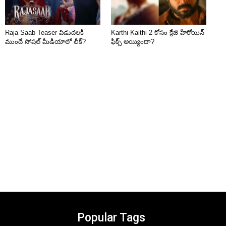
Raja Saab Teaser విడుదలకి
Karthi Kaithi 2 కోసం క్రేజీ హీరోయిన్
ముందే సోషల్ మీడియాలో లీక్?
ఫిక్స్ అయ్యిందా?
Popular Tags