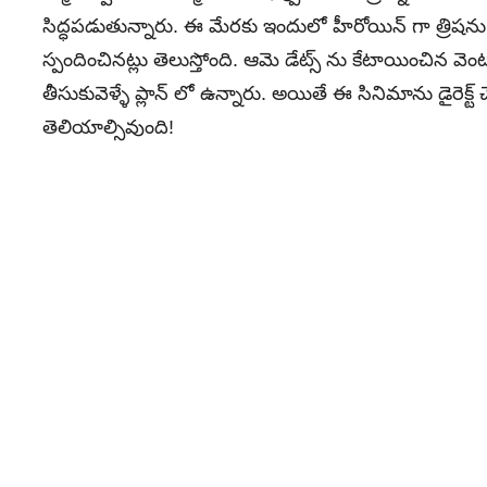
సిద్ధపడుతున్నారు. ఈ మేరకు ఇందులో హీరోయిన్ గా త్రిష
స్పందించినట్లు తెలుస్తోంది. ఆమె డేట్స్ ను కేటాయించిన వెంట
తీసుకువెళ్ళే ప్లాన్ లో ఉన్నారు. అయితే ఈ సినిమాను డైరెక్
తెలియాల్సివుంది!