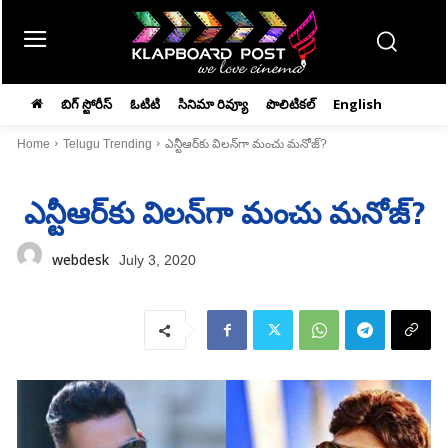
బిగ్ స్టోరీస్
ఓటిటి
సినిమా రివ్యూ
పొలిటికల్
English
Home
Telugu Trending
ఎన్టీఆర్‌కు విలన్‌గా మంచు మనోజ్‌?
ఎన్టీఆర్‌కు విలన్‌గా మంచు మనోజ్‌?
webdesk
July 3, 2020