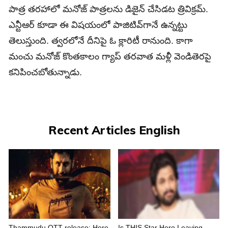
పాత్ర తరహాలో మనోజ్ పాత్రలను డిజైన్ చేసిడట త్రివిక్రమ్.
ఎన్టీఆర్ కూడా ఈ విషయంలో పాజిటివ్‌గానే ఉన్నట్టు
తెలుస్తుంది. త్వరలోనే దీనిపై ఓ క్లారిటీ రానుంది. కాగా
మంచు మనోజ్ కొంతకాలం గ్యాప్ తరవాత మళ్లీ వెండితెరపై
కనిపించబోతున్నాడు.
Recent Articles English
Thammudu OTT release: Here
Is THIS Star Hero Leaving