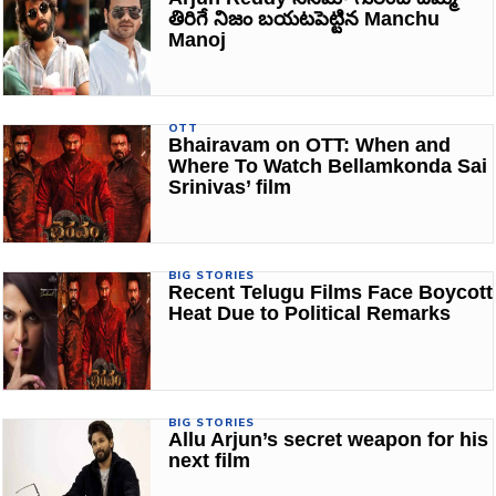
తిరిగే నిజం బయటపెట్టిన Manchu
Manoj
OTT
Bhairavam on OTT: When and
Where To Watch Bellamkonda Sai
Srinivas’ film
BIG STORIES
Recent Telugu Films Face Boycott
Heat Due to Political Remarks
BIG STORIES
Allu Arjun’s secret weapon for his
next film