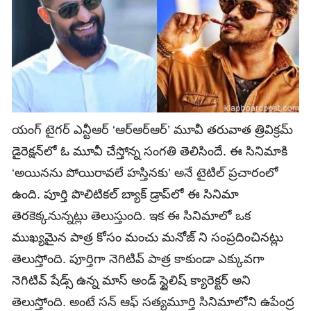
యంగ్‌ టైగర్‌ ఎన్టీఆర్ ‘ఆర్ఆర్ఆర్’ మూవీ తరువాత త్రివిక్రమ్
డైరెక్షన్‌లో ఓ మూవీ చేస్తోన్న సంగతి తెలిసిందే. ఈ సినిమాకి
‘అయినను పోయిరావలే హస్తినకు’ అనే టైటిల్‌ ప్రచారంలో
ఉంది. పూర్తి పొలిటికల్ బ్యాక్ డ్రాప్‌లో ఈ సినిమా
తెరకెక్కనున్నట్లు తెలుస్తుంది. ఇక ఈ సినిమాలో ఒక
ముఖ్యమైన పాత్ర కోసం మంచు మనోజ్ ని సంప్రదించినట్లు
తెలుస్తోంది. పూర్తిగా నెగిటివ్ పాత్ర కాకుండా ఎక్కువగా
నెగిటివ్ షేడ్స్ ఉన్న మాస్ అండ్ స్టైలిష్ క్యారెక్టర్ అని
తెలుస్తోంది. అంటే సన్ ఆఫ్ సత్యమూర్తి సినిమాలోని ఉపేంద్ర