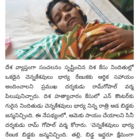
దేశ వ్యాప్తంగా సంచలనం సృష్టించిన దిశ కేసు నిందితుల్లో
ఒకడైన చెన్నకేశవులు భార్య రేణుకకు ఆర్థిక సహాయం
అందించాలని ప్రముఖ దర్శకుడు రామ్‌గోపాల్‌ వర్మ
పిలుపునిచ్చారు. దిశ హత్యాచారం కేసులో ఎన్ కౌంటర్‌కు
గురైన నిందితుడు చెన్నకేశవులు భార్య నిన్న రాత్రి ఆడ బిడ్డకు
జన్మనిచ్చింది. ఈ నేపథ్యంలో, ఆమెకు సాయం చేయాలని సినీ
దర్శకుడు రామ్ గోపాల్ వర్మ కోరారు. ‘చెన్నకేశవులు భార్య
రేణుక బిడ్డకు జన్మనిచ్చింది. తల్లి, బిడ్డ ఇద్దరూ క్షేమంగా