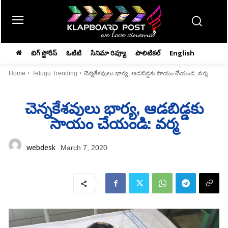
బిగ్ స్టోరీస్
ఓటిటి
సినిమా రివ్యూ
పొలిటికల్
English
Home
Telugu Trending
చెన్నకేశవులు భార్య, ఆడబిడ్డకు సాయం చేయండి: వర్మ
చెన్నకేశవులు భార్య, ఆడబిడ్డకు
సాయం చేయండి: వర్మ
webdesk
March 7, 2020