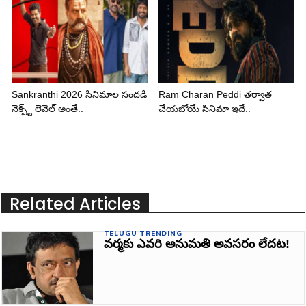
Sankranthi 2026 సినిమాల సందడి
Ram Charan Peddi తర్వాత
నెక్స్ట్ లెవెల్ అంతే..
చేయబోయే సినిమా ఇదే..
Related Articles
TELUGU TRENDING
వర్మకు ఎవరి అనుమతి అవసరం లేదట!