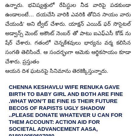
ఉన్నారు. భవిష్యత్తులో రేపిస్టుల నీడ వారిపై పడకుండా
ఉండాలంటే… దయచేసి వారికి ఎవరికి తోచిన సాయం వారు
చేయండి’ అని ట్వీట్ చేశారు. యాక్షన్ ఎయిడ్ ఫర్ సొసైటల్
అడ్వాన్స్ మెంట్ అకౌంట్ నెంబర్ తో పాటు ఐఎఫ్ఎసీ కోడ్ ను
షేర్ చేశారు. గతంలో చెన్నకేశవులు భార్యను వర్మ కలిసిన
సంగతి తెలిసిందే. ఆ సందర్భంగా ఆమెకు ఆర్థికసాయం కూడా
చేశారు. ప్రస్తుతం
ఆయన దిశ ఘటనపై సినిమాను తెరకెక్కిస్తున్నారు.
CHENNA KESHAVLU WIFE RENUKA GAVE
BIRTH TO BABY GIRL AND BOTH ARE FINE
.WHAT WON’T BE FINE IS THEIR FUTURE
BECOS OF RAPISTS UGLY SHADOW
..PLEASE DONATE WHATEVER U CAN FOR
THEM ACCOUNT: ACTION AID FOR
SOCIETAL ADVANCEMENT AASA,