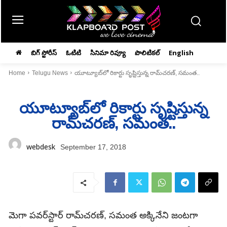
బిగ్ స్టోరీస్
ఓటిటి
సినిమా రివ్యూ
పొలిటికల్
English
Home
Telugu News
యూట్యూబ్‌లో రికార్టు సృష్టిస్తున్న రామ్‌చరణ్‌, సమంత..
యూట్యూబ్‌లో రికార్టు సృష్టిస్తున్న
రామ్‌చరణ్‌, సమంత..
webdesk
September 17, 2018
మెగా పవర్‌స్టార్‌ రామ్‌చరణ్‌, సమంత అక్కినేని జంటగా