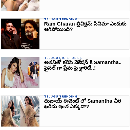
TELUGU TRENDING
Ram Charan త్రివిక్రమ్ సినిమా ఎందుకు
ఆగిపోయింది?
TELUGU BIG STORIES
అతనితో కలిసి వెకేషన్ కి Samantha..
ఫైనల్ గా ప్రేమ పై క్లారిటీ..!
TELUGU TRENDING
దుబాయ్ ఈవెంట్ లో Samantha చీర
ఖరీదు ఇంత ఎక్కువా?