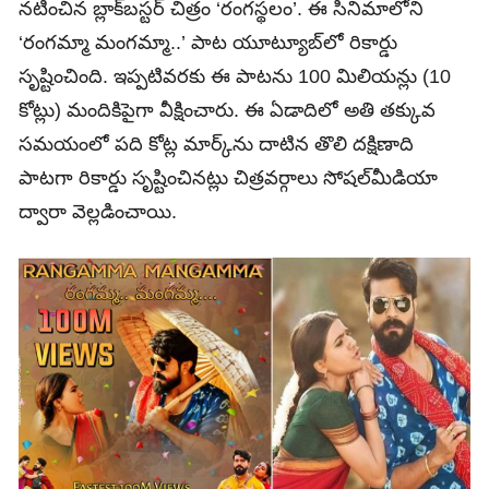
నటించిన బ్లాక్‌బస్టర్‌ చిత్రం ‘రంగస్థలం’. ఈ సినిమాలోని
‘రంగమ్మా మంగమ్మా..’ పాట యూట్యూబ్‌లో రికార్డు
సృష్టించింది. ఇప్పటివరకు ఈ పాటను 100 మిలియన్లు (10
కోట్లు) మందికిపైగా వీక్షించారు. ఈ ఏడాదిలో అతి తక్కువ
సమయంలో పది కోట్ల మార్క్‌ను దాటిన తొలి దక్షిణాది
పాటగా రికార్డు సృష్టించినట్లు చిత్రవర్గాలు సోషల్‌మీడియా
ద్వారా వెల్లడించాయి.