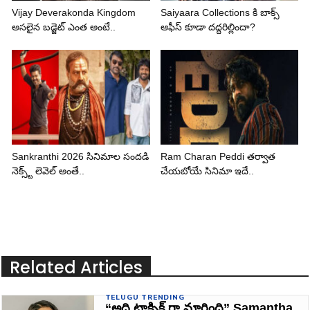
Vijay Deverakonda Kingdom
Saiyaara Collections కి బాక్స్
అసలైన బడ్జెట్ ఎంత అంటే..
ఆఫీస్ కూడా దద్దరిల్లిందా?
Sankranthi 2026 సినిమాల సందడి
Ram Charan Peddi తర్వాత
నెక్స్ట్ లెవెల్ అంతే..
చేయబోయే సినిమా ఇదే..
Related Articles
TELUGU TRENDING
“అది టాక్సిక్ గా మారింది” Samantha