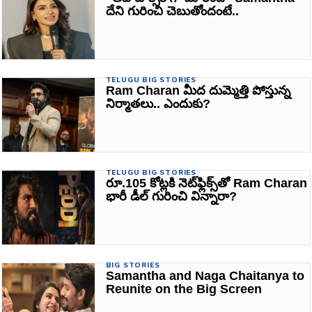
దేని గురించి చెబుతోందంటే..
TELUGU BIG STORIES
Ram Charan మీద దుమ్మెత్తి పోస్తున్న
నిర్మాతలు.. ఎందుకు?
TELUGU BIG STORIES
రూ.105 కోట్లకి నెట్‌ఫ్లిక్స్‌తో Ram Charan
భారీ డీల్ గురించి విన్నారా?
BIG STORIES
Samantha and Naga Chaitanya to
Reunite on the Big Screen