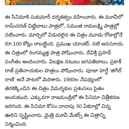
ఈ సినిమాకి సుకుమార్‌ దర్శకత్వం వహించారు. ఈ మూవీలో
రామ్‌చరణ్‌ చిట్టిబాబు పాత్రలో, సమంత రామలక్ష్మి పాత్రల్లో
నటించారు. మార్చిలో విడుదలైన ఈ చిత్రం మూడు రోజుల్లోనే
రూ.100 కోట్లు రాబట్టింది. ప్రముఖ యాంకర్‌, నటి అనసూయ
ఈ చిత్రంలో రంగమ్మత్త పాత్ర పోషించారు. దేవిశ్రీ ప్రసాద్‌
సంగీతం అందించారు. విలక్షణ నటులు జగపతిబాబు, ప్రకాశ్‌
రాజ్‌ ప్రతినాయకుల పాత్రలు పోషించారు. పూజా హెగ్డే ‘జిగేల్‌
రాణి’ అనే పాటలో మెరిశారు. 1980ల నేపథ్యంలో
తెరకెక్కించిన ఈ చిత్రం విమర్శకుల ప్రశంసలు సైతం
అందుకుంది. ఎక్కువగా రాజమండ్రిలో ఈ సినిమా చిత్రీకరణ
జరిగింది. ఈ సినిమా కోసం దాదాపు 30 ఏకరాల్లో చిన్న
ఊరిని సృష్టించారు. మైత్రి మూవీ మేకర్స్‌ ఈ చిత్రాన్ని
నిర్మించింది.