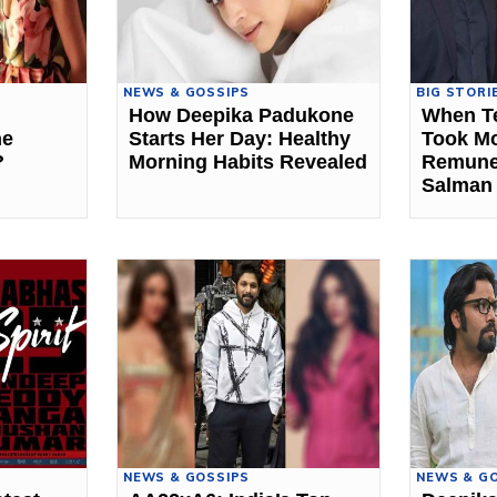
NEWS & GOSSIPS
BIG STORI
How Deepika Padukone
When Te
ne
Starts Her Day: Healthy
Took M
?
Morning Habits Revealed
Remune
Salman
NEWS & GOSSIPS
NEWS & G