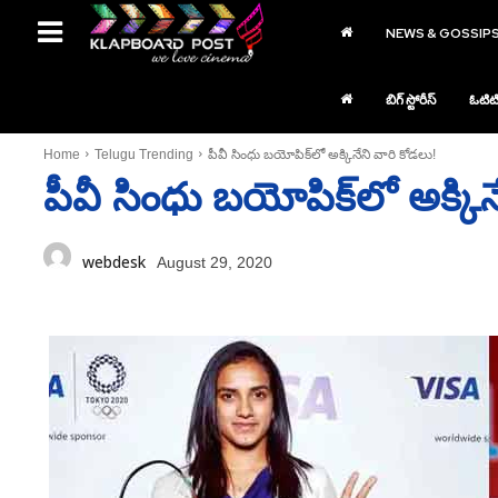
NEWS & GOSSIP
బిగ్ స్టోరీస్
ఓటిట
Home
Telugu Trending
పీవీ సింధు బయోపిక్‌లో అక్కినేని వారి కోడలు!
పీవీ సింధు బయోపిక్‌లో అక్కిన
webdesk
August 29, 2020