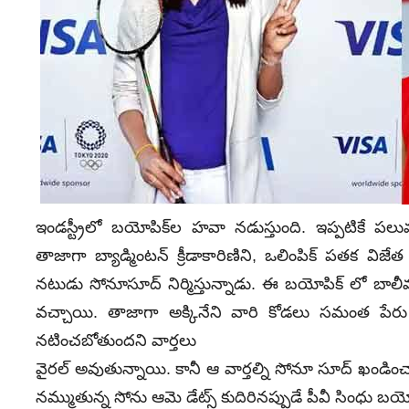
ఇండస్ట్రీలో బయోపిక్‌ల హవా నడుస్తుంది. ఇప్పటికే పలువు
తాజాగా బ్యాడ్మింటన్‌ క్రీడాకారిణిని, ఒలింపిక్ పతక విజ
నటుడు సోనూసూద్ నిర్మిస్తున్నాడు. ఈ బయోపిక్ లో బాలీవు
వచ్చాయి. తాజాగా అక్కినేని వారి కోడలు సమంత పేరు
నటించబోతుందని వార్తలు
వైరల్‌ అవుతున్నాయి. కానీ ఆ వార్తల్ని సోనూ సూద్ ఖండిం
నమ్ముతున్న సోను ఆమె డేట్స్ కుదిరినప్పుడే పీవీ సింధు బయోప