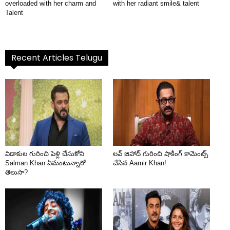
overloaded with her charm and
with her radiant smile& talent
Talent
Recent Articles Telugu
విడాకుల గురించి పెళ్లి చేసుకోని
లవ్ జిహాద్ గురించి షాకింగ్ కామెంట్స్
Salman Khan ఏమంటున్నారో
చేసిన Aamir Khan!
తెలుసా?