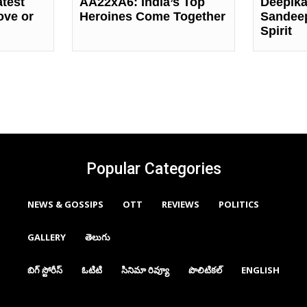
atest
AA22xA6: India’s Top
Deepika
ove or
Heroines Come Together
Sandee
Spirit
Popular Categories
NEWS & GOSSIPS
OTT
REVIEWS
POLITICS
GALLERY
తెలుగు
బిగ్ స్టోరీస్
ఓటిటి
సినిమా రివ్యూ
పొలిటికల్
ENGLISH