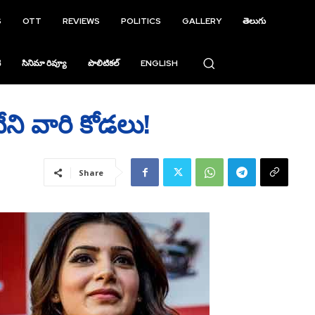
S
OTT
REVIEWS
POLITICS
GALLERY
తెలుగు
ి
సినిమా రివ్యూ
పొలిటికల్
ENGLISH
ేని వారి కోడలు!
Share