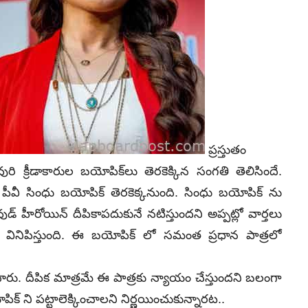
ప్రస్తుతం
రి క్రీడాకారుల బయోపిక్‌లు తెరకెక్కిన సంగతి తెలిసిందే.
ేత పీవీ సింధు బయోపిక్‌ తెరకెక్కనుంది. సింధు బయోపిక్ ను
డ్ హీరోయిన్ దీపికాపదుకునే నటిస్తుందని అప్పట్లో వార్తలు
 వినిపిస్తుంది. ఈ బయోపిక్ లో సమంత ప్రధాన పాత్రలో
చారు. దీపిక మాత్రమే ఈ పాత్రకు న్యాయం చేస్తుందని బలంగా
ిక్ ని పట్టాలెక్కించాలని నిర్ణయించుకున్నారట..