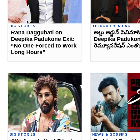
BIG STORIES
TELUGU TRENDING
Rana Daggubati on
అల్లు అర్జున్ సినిమాకి
Deepika Padukone Exit:
Deepika Paduko
“No One Forced to Work
రెమ్యూనరేషన్ ఎంత
Long Hours”
BIG STORIES
NEWS & GOSSIPS