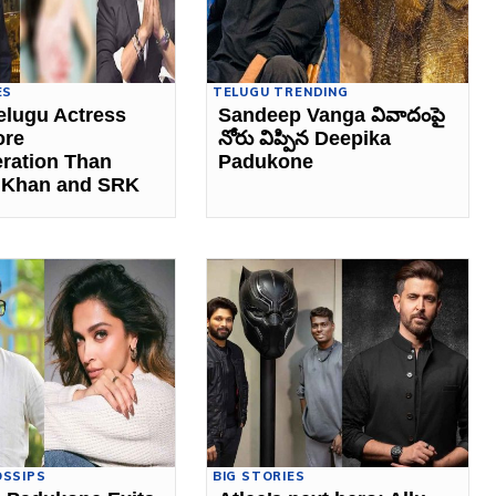
ES
TELUGU TRENDING
lugu Actress
Sandeep Vanga వివాదంపై
ore
నోరు విప్పిన Deepika
ration Than
Padukone
 Khan and SRK
OSSIPS
BIG STORIES