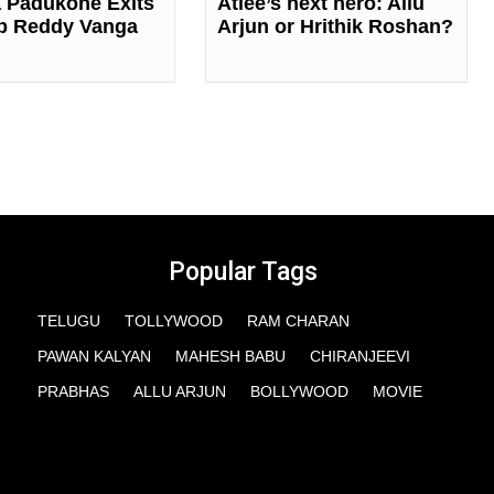
 Padukone Exits
Atlee’s next hero: Allu
p Reddy Vanga
Arjun or Hrithik Roshan?
Popular Tags
TELUGU
TOLLYWOOD
RAM CHARAN
PAWAN KALYAN
MAHESH BABU
CHIRANJEEVI
PRABHAS
ALLU ARJUN
BOLLYWOOD
MOVIE