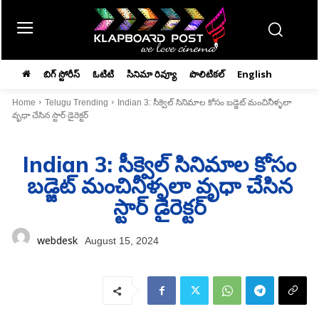
బిగ్ స్టోరీస్
ఓటిటి
సినిమా రివ్యూ
పొలిటికల్
English
Home
Telugu Trending
Indian 3: సీక్వెల్ సినిమాల కోసం బడ్జెట్ మంచినీళ్ళలా
వృధా చేసిన స్టార్ డైరెక్టర్
Indian 3: సీక్వెల్ సినిమాల కోసం
బడ్జెట్ మంచినీళ్ళలా వృధా చేసిన
స్టార్ డైరెక్టర్
webdesk
August 15, 2024