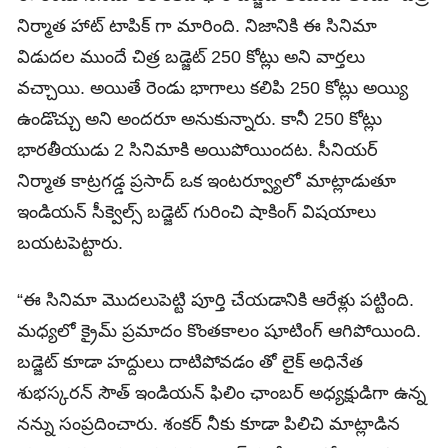
నిర్మాత హాట్ టాపిక్ గా మారింది. నిజానికి ఈ సినిమా
విడుదల ముందే చిత్ర బడ్జెట్ 250 కోట్లు అని వార్తలు
వచ్చాయి. అయితే రెండు భాగాలు కలిపి 250 కోట్లు అయ్యి
ఉండొచ్చు అని అందరూ అనుకున్నారు. కానీ 250 కోట్లు
భారతీయుడు 2 సినిమాకి అయిపోయిందట. సీనియర్
నిర్మాత కాట్రగడ్డ ప్రసాద్ ఒక ఇంటర్వ్యూలో మాట్లాడుతూ
ఇండియన్ సీక్వెల్స్ బడ్జెట్ గురించి షాకింగ్ విషయాలు
బయటపెట్టారు.
“ఈ సినిమా మొదలుపెట్టి పూర్తి చేయడానికి ఆరేళ్లు పట్టింది.
మధ్యలో క్రైమ్ ప్రమాదం కొంతకాలం షూటింగ్ ఆగిపోయింది.
బడ్జెట్ కూడా హద్దులు దాటిపోవడం తో లైక్ అధినేత
శుభస్కరన్ సౌత్ ఇండియన్ ఫిలిం ఛాంబర్ అధ్యక్షుడిగా ఉన్న
నన్ను సంప్రదించారు. శంకర్ నీకు కూడా పిలిచి మాట్లాడిన