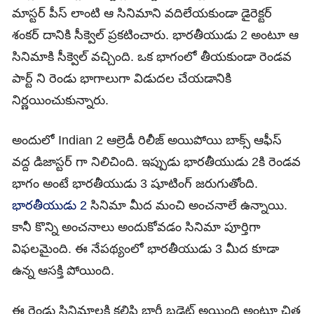
మాస్టర్ పీస్ లాంటి ఆ సినిమాని వదిలేయకుండా డైరెక్టర్
శంకర్ దానికి సీక్వెల్ ప్రకటించారు. భారతీయుడు 2 అంటూ ఆ
సినిమాకి సీక్వెల్ వచ్చింది. ఒక భాగంలో తీయకుండా రెండవ
పార్ట్ ని రెండు భాగాలుగా విడుదల చేయడానికి
నిర్ణయించుకున్నారు.
అందులో Indian 2 ఆల్రెడీ రిలీజ్ అయిపోయి బాక్స్ ఆఫీస్
వద్ద డిజాస్టర్ గా నిలిచింది. ఇప్పుడు భారతీయుడు 2కి రెండవ
భాగం అంటే భారతీయుడు 3 షూటింగ్ జరుగుతోంది.
భారతీయుడు 2
సినిమా మీద మంచి అంచనాలే ఉన్నాయి.
కానీ కొన్ని అంచనాలు అందుకోవడం సినిమా పూర్తిగా
విఫలమైంది. ఈ నేపథ్యంలో భారతీయుడు 3 మీద కూడా
ఉన్న ఆసక్తి పోయింది.
ఈ రెండు సినిమాలకి కలిపి భారీ బడ్జెట్ అయింది అంటూ చిత్ర