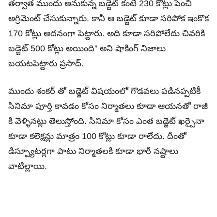
తర్వాత ముందు అనుకున్న బడ్జెట్ కంటే 230 కోట్లు పెంచి
అగ్రిమెంట్ చేసుకున్నారు. కానీ ఆ బడ్జెట్ కూడా సరిపోక ఇంకొక
170 కోట్లు అదనంగా పెట్టారు. అది కూడా సరిపోలేదు చివరికి
బడ్జెట్ 500 కోట్లు అయింది” అని షాకింగ్ నిజాలు
బయటపెట్టారు ప్రసాద్.
ముందు శంకర్ తో బడ్జెట్ విషయంలో గొడవలు పడినప్పటికీ
సినిమా పూర్తి కావడం కోసం నిర్మాతలు కూడా ఆయనతో రాజీ
కి వెళ్ళినట్లు తెలుస్తోంది. సినిమా కోసం ఎంత బడ్జెట్ ఖర్చైనా
కూడా కలెక్షన్లు మాత్రం 100 కోట్లు కూడా రాలేదు. దీంతో
డిస్ప్యూటర్లగా పాటు నిర్మాతలకి కూడా భారీ నష్టాలు
వాటిల్లాయి.