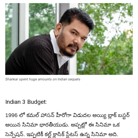
Shankar spent huge amounts on Indian sequels
Indian 3 Budget:
1996 లో కమల్ హాసన్ హీరోగా విడుదల అయ్యి బ్లాక్ బస్టర్
అయిన సినిమా భారతీయుడు. అప్పట్లో ఈ సినిమా ఒక
సెన్సేషన్. ఇప్పటికీ కల్ట్ క్లాసిక్ స్టేటస్ ఉన్న సినిమా అది.