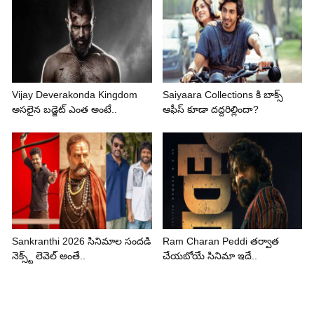
Vijay Deverakonda Kingdom
Saiyaara Collections కి బాక్స్
అసలైన బడ్జెట్ ఎంత అంటే..
ఆఫీస్ కూడా దద్దరిల్లిందా?
Sankranthi 2026 సినిమాల సందడి
Ram Charan Peddi తర్వాత
నెక్స్ట్ లెవెల్ అంతే..
చేయబోయే సినిమా ఇదే..