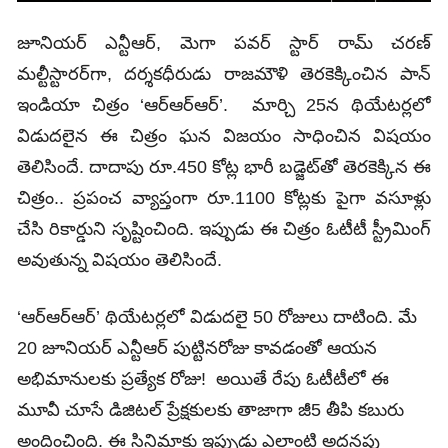
జూనియర్ ఎన్టీఆర్‌, మెగా పవర్‌ స్టార్‌ రామ్‌ చరణ్‌
మల్టీస్టారర్‌గా, దర్శకధీరుడు రాజమౌళి తెరకెక్కించిన పాన్‌
ఇండియా చిత్రం ‘ఆర్ఆర్ఆర్’. మార్చి 25న థియేటర్లలో
విడుదలైన ఈ చిత్రం ఘన విజయం సాధించిన విషయం
తెలిసిందే. దాదాపు రూ.450 కోట్ల భారీ బడ్జెట్‌తో తెరకెక్కిన ఈ
చిత్రం.. ప్రపంచ వ్యాప్తంగా రూ.1100 కోట్లకు పైగా వసూళ్లు
చేసి రికార్డుని సృష్టించింది. ఇప్పుడు ఈ చిత్రం ఓటీటీ స్ట్రీమింగ్‌
అవుతున్న విషయం తెలిసిందే.
‘ఆర్‌ఆర్‌ఆర్‌’ థియేటర్లలో విడుదలై 50 రోజులు దాటింది. మే
20 జూనియర్ ఎన్టీఆర్ పుట్టినరోజు కావడంతో ఆయన
అభిమానులకు ప్రత్యేక రోజు! అయితే రేపు ఓటీటీలో ఈ
మూవీ చూసే డిజిటల్‌ ప్రేక్షకులకు తాజాగా జీ5 తీపి కబురు
అందించింది. ఈ సినిమాకు ఇప్పుడు ఎలాంటి అదనపు