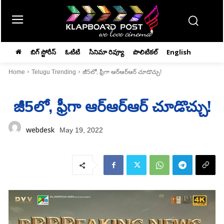
బిగ్ స్టోరీస్
ఓటిటి
సినిమా రివ్యూ
పొలిటికల్
English
Home
Telugu Trending
జీ5లో, ఫ్రీగా ఆర్‌ఆర్‌ఆర్‌ చూడొచ్చు!
జీ5లో, ఫ్రీగా ఆర్‌ఆర్‌ఆర్‌ చూడొచ్చు!
webdesk
May 19, 2022