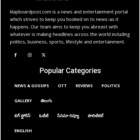
klapboardpost.com is a news and entertainment portal
which strives to keep you hooked on to news-as it
happens. Our team aims to keep you abreast with
whatever is making headlines across the world including
politics, business, sports, lifestyle and entertainment.
Popular Categories
NEWS & GOSSIPS
OTT
REVIEWS
POLITICS
GALLERY
తెలుగు
బిగ్ స్టోరీస్
ఓటిటి
సినిమా రివ్యూ
పొలిటికల్
ENGLISH