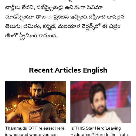
చార్జీలు లేవని, సబ్‌స్క్రైబర్లు ఉచితంగా సినిమా
చూడోచ్చంటూ తాజాగా ప్రకటన ఇచ్చింది.దక్షిణాది భాషలైన
తెలుగు, తమిళం, కన్నడ, మలయాళ వెర్షన్స్‌లో ఈ చిత్రం
జీ5లో స్ట్రీమింగ్‌ కానుంది.
Recent Articles English
Thammudu OTT release: Here
Is THIS Star Hero Leaving
is when and where you can
Hyderabad? Here Is the Truth