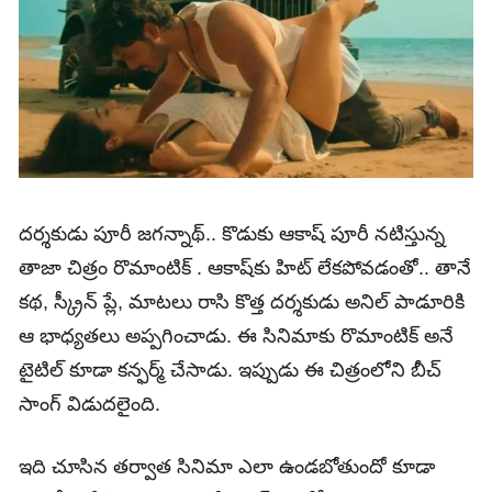
దర్శకుడు పూరీ జగన్నాథ్.. కొడుకు ఆకాష్‌ పూరీ నటిస్తున్న
తాజా చిత్రం రొమాంటిక్‌ . ఆకాష్‌కు హిట్ లేకపోవడంతో.. తానే
కథ, స్క్రీన్ ప్లే, మాటలు రాసి కొత్త దర్శకుడు అనిల్ పాడూరికి
ఆ భాధ్యతలు అప్పగించాడు. ఈ సినిమాకు రొమాంటిక్ అనే
టైటిల్ కూడా కన్ఫర్మ్ చేసాడు. ఇప్పుడు ఈ చిత్రంలోని బీచ్
సాంగ్ విడుదలైంది.
ఇది చూసిన తర్వాత సినిమా ఎలా ఉండబోతుందో కూడా