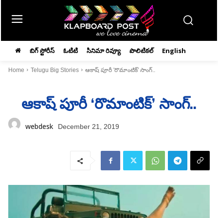
బిగ్ స్టోరీస్
ఓటిటి
సినిమా రివ్యూ
పొలిటికల్
English
Home
Telugu Big Stories
ఆకాష్‌ పూరీ 'రొమాంటిక్‌' సాంగ్‌..
ఆకాష్‌ పూరీ ‘రొమాంటిక్‌’ సాంగ్‌..
webdesk
December 21, 2019