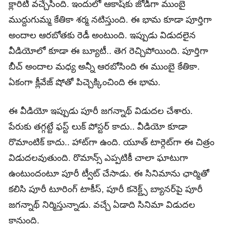
క్లారిటీ వచ్చేసింది. ఇందులో ఆకాష్‌కు జోడీగా ముంబై
ముద్దుగుమ్మ కేతికా శర్మ నటిస్తుంది. ఈ భామ కూడా పూర్తిగా
అందాల ఆరబోతకు రెడీ అంటుంది. ఇప్పుడు విడుదలైన
వీడియోలో కూడా ఈ బ్యూటీ.. తెగ రెచ్చిపోయింది. పూర్తిగా
బీచ్‌ అందాల మధ్య అన్నీ ఆరబోసింది ఈ ముంబై కేతికా.
ఏకంగా క్లీవేజ్ షోతో పిచ్చెక్కించింది ఈ భామ.
ఈ వీడియో ఇప్పుడు పూరీ జగన్నాథ్ విడుదల చేశారు.
పేరుకు తగ్గట్టే ఫస్ట్ లుక్ పోస్టర్ కాదు.. వీడియో కూడా
రొమాంటిక్ కాదు.. హాట్‌గా ఉంది. యూత్ టార్గెట్‌గా ఈ చిత్రం
విడుదలవుతుంది. రొమాన్స్ ఎప్పటికీ చాలా ఘాటుగా
ఉంటుందంటూ పూరీ ట్వీట్ చేసాడు. ఈ సినిమాను ఛార్మితో
కలిసి పూరీ టూరింగ్ టాకీస్, పూరీ కనెక్ట్స్ బ్యానర్‌పై పూరీ
జగన్నాథ్ నిర్మిస్తున్నాడు. వచ్చే ఏడాది సినిమా విడుదల
కానుంది.