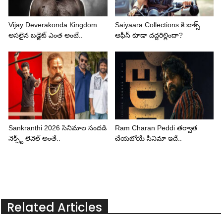
Vijay Deverakonda Kingdom
Saiyaara Collections కి బాక్స్
అసలైన బడ్జెట్ ఎంత అంటే..
ఆఫీస్ కూడా దద్దరిల్లిందా?
Sankranthi 2026 సినిమాల సందడి
Ram Charan Peddi తర్వాత
నెక్స్ట్ లెవెల్ అంతే..
చేయబోయే సినిమా ఇదే..
Related Articles