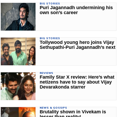
BIG STORIES
Puri Jagannadh undermining his
own son’s career
BIG STORIES
Tollywood young hero joins Vijay
Sethupathi-Puri Jagannadh’s next
REVIEWS
Family Star X review: Here’s what
netizens have to say about Vijay
Devarakonda starrer
NEWS & GOSSIPS
Brutality shown in Vivekam is
lesser than reality!