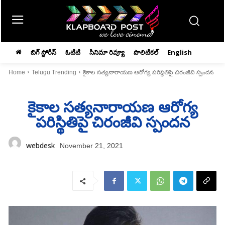
బిగ్ స్టోరీస్
ఓటిటి
సినిమా రివ్యూ
పొలిటికల్
English
Home
Telugu Trending
కైకాల సత్యనారాయణ ఆరోగ్య పరిస్థితిపై చిరంజీవి స్పందన
కైకాల సత్యనారాయణ ఆరోగ్య
పరిస్థితిపై చిరంజీవి స్పందన
webdesk
November 21, 2021