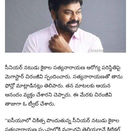
సీనియర్‌ నటుడు కైకాల సత్యనారాయణ ఆరోగ్య పరిస్థితిపై
మెగాస్టార్‌ చిరంజీవి స్పందించారు. సత్యనారాయణతో తాను
ఫోన్లో మాట్లాడినట్లు తెలిపారు. తన మాటలకు ఆయన
ఆనందం వ్యక్తం చేశారని చెప్పారు. ఈ మేరకు చిరంజీవి
తాజాగా ఓ ట్వీట్‌ చేశారు.
‘‘ఐసీయూలో చికిత్స పొందుతున్న సీనియర్‌ నటుడు కైకాల
సత్యనారాయణ స్పృహలోకి వచ్చారని తెలియగానే క్రిటికల్‌