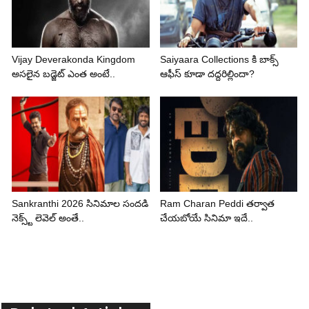
Vijay Deverakonda Kingdom
Saiyaara Collections కి బాక్స్
అసలైన బడ్జెట్ ఎంత అంటే..
ఆఫీస్ కూడా దద్దరిల్లిందా?
Sankranthi 2026 సినిమాల సందడి
Ram Charan Peddi తర్వాత
నెక్స్ట్ లెవెల్ అంతే..
చేయబోయే సినిమా ఇదే..