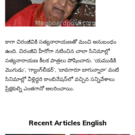
కాగా చిరంజీవికి సత్యనారాయణతో మంచి అనుబంధం
ఉంది. చిరంజీవి హీరోగా నటించిన చాలా సినిమాల్లో
సత్యనారాయణ కీలక పాత్రలు పోషించారు. ‘యముడికి
మొగుడు’, ‘గ్యాంగ్‌లీడర్‌’, ‘బావగారూ బాగున్నారా’ వంటి
సినిమాల్లో వీళ్లిద్దరి కాంబినేషన్‌లో వచ్చిన సన్నివేశాలు
ప్రేక్షకుల్ని ఎంతగానో అలరించాయి.
Recent Articles English