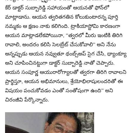
కేర్‌ డాక్టర్‌ సుబ్బారెడ్డి సహాయంతో ఆయనతో ఫోన్‌లో
మాట్లాడాను. ఆయన త్వరితగతిన కోలుకుంటారన్న పూర్తి
నమ్మకం ఆ క్షణం నాకు కలిగింది. ట్రాకియాస్టోమి కారణంగా
ఆయన మాట్లాడలేకపోయినా, ‘‘త్వరలో మీరు ఇంటికి తిరిగి
రావాలి, అందరం కలిసి సెలబ్రేట్‌ చేసుకోవాలి’’ అని నేను
అన్నప్పుడు ఆయన నవ్వుతూ థంబ్స్‌అప్‌ సైగ చేసి, థ్యాంక్యూ
అని చూపించినట్టుగా డాక్టర్‌ సుబ్బారెడ్డి నాతో చెప్పారు.
ఆయన సంపూర్ణ ఆయురారోగ్యాలతో త్వరగా తిరిగి రావాలని
ప్రార్థిస్తూ, ఆయన అభిమానులు, శ్రేయోభిలాషులందరితో ఈ
విషయం పంచుకోవడం ఎంతో సంతోషంగా ఉంది’’ అని
చిరంజీవి పేర్కొన్నారు.