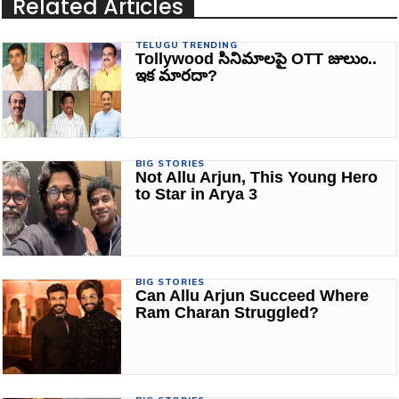
Related Articles
TELUGU TRENDING
Tollywood సినిమాలపై OTT జులుం..
ఇక మారదా?
BIG STORIES
Not Allu Arjun, This Young Hero
to Star in Arya 3
BIG STORIES
Can Allu Arjun Succeed Where
Ram Charan Struggled?