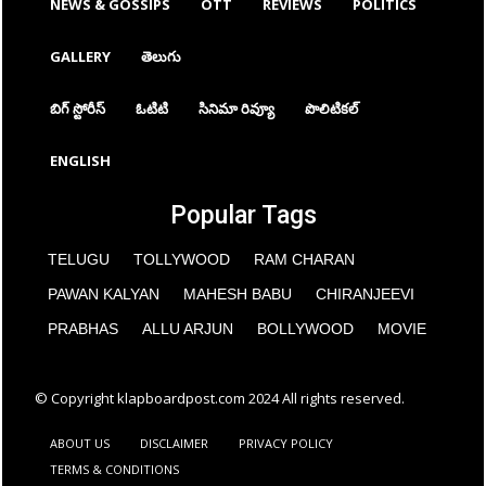
NEWS & GOSSIPS
OTT
REVIEWS
POLITICS
GALLERY
తెలుగు
బిగ్ స్టోరీస్
ఓటిటి
సినిమా రివ్యూ
పొలిటికల్
ENGLISH
Popular Tags
TELUGU
TOLLYWOOD
RAM CHARAN
PAWAN KALYAN
MAHESH BABU
CHIRANJEEVI
PRABHAS
ALLU ARJUN
BOLLYWOOD
MOVIE
© Copyright klapboardpost.com 2024 All rights reserved.
ABOUT US
DISCLAIMER
PRIVACY POLICY
TERMS & CONDITIONS