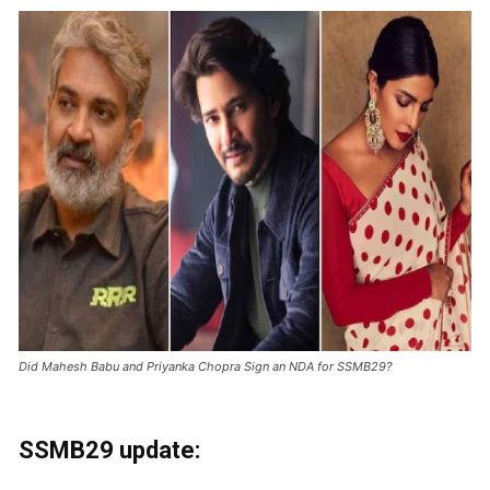
Did Mahesh Babu and Priyanka Chopra Sign an NDA for SSMB29?
SSMB29 update: