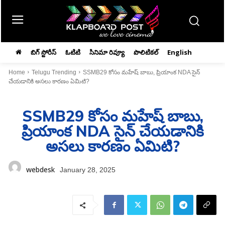
బిగ్ స్టోరీస్
ఓటిటి
సినిమా రివ్యూ
పొలిటికల్
English
Home
Telugu Trending
SSMB29 కోసం మహేష్ బాబు, ప్రియాంక NDA సైన్
చేయడానికి అసలు కారణం ఏమిటి?
SSMB29 కోసం మహేష్ బాబు,
ప్రియాంక NDA సైన్ చేయడానికి
అసలు కారణం ఏమిటి?
webdesk
January 28, 2025