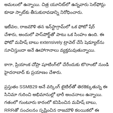
అమలులో ఉన్నాయి. చిత్ర యూనిట్‌లో ఉన్నవారు సెల్‌ఫోన్లు
కూడా స్పాట్‌కు తీసుకురావడాన్ని నిరోధించారు.
ఇటీవల, రాజమౌళి తన ఇన్‌స్టాగ్రామ్‌లో ఒక ఫోటో షేర్
చేశారు, అందులో పాస్‌పోర్ట్‌తో పాటు ఒక సింహం ఉంది. ఈ
ఫోటో మహేష్ బాబు extensively ట్రావెల్ చేసే షెడ్యూల్‌ను
సూచిస్తుందా అనే ఊహాగానాలు వ్యక్తమవుతున్నాయి.
కాగా, ప్రియాంక చోప్రా షూటింగ్‌లో చేరేందుకు టొరాంటో నుండి
హైదరాబాద్ కు ప్రయాణం చేశారు.
ప్రస్తుతం SSMB29 అనే వర్కింగ్ టైటిల్‌తో తెరకెక్కుతున్న ఈ
సినిమా గురించి అభిమానుల్లో భారీ అంచనాలు ఉన్నాయి.
గతంలో గుంటూరు కారంలో కనిపించిన మహేష్ బాబు,
RRRతో సంచలనం సృష్టించిన రాజమౌళి కలయికలో ఈ