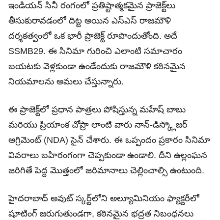
ఇండియన్ సినీ రంగంలో ప్రతిష్టాత్మకమైన ప్రాజెక్ట్‌లు
తీసుకురావడంలో దిట్ట అయిన ఎస్‌ఎస్ రాజమౌళి
దర్శకత్వంలో ఒక భారీ ప్రాజెక్ట్‌ రూపొందుతోంది. అదే
SSMB29. ఈ సినిమా గురించి ఎలాంటి సమాచారం
బయటకు వెళ్లకుండా ఉండేందుకు రాజమౌళి కఠినమైన
నియమాలను అమలు చేస్తున్నారు.
ఈ ప్రాజెక్ట్‌లో ప్రధాన పాత్రలు పోషిస్తున్న మహేష్ బాబు
మరియు ప్రియాంక చోప్రా లాంటి వారు నాన్-డిస్క్లోజర్
అగ్రిమెంట్ (NDA) సైన్ చేశారు. ఈ ఒప్పందం ప్రకారం సినిమా
వివరాలు బహిరంగంగా చెప్పకుండా ఉండాలి. దీని ఉల్లంఘన
జరిగితే పెద్ద మొత్తంలో జరిమానాలు చెల్లించాల్సి ఉంటుంది.
హైదరాబాద్‌ అవుట్ స్కర్ట్‌లోని అల్యూమినియం ఫ్యాక్టరీలో
షూటింగ్ జరుగుతుండగా, కఠినమైన భద్రత నిబంధనలు