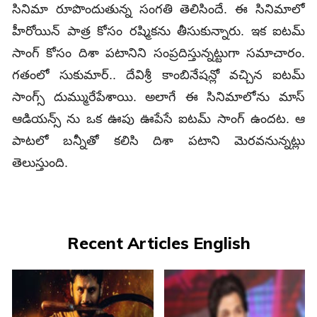
సినిమా రూపొందుతున్న సంగతి తెలిసిందే. ఈ సినిమాలో
హీరోయిన్‌ పాత్ర కోసం రష్మికను తీసుకున్నారు. ఇక ఐటమ్
సాంగ్ కోసం దిశా పటానిని సంప్రదిస్తున్నట్టుగా సమాచారం.
గతంలో సుకుమార్.. దేవిశ్రీ కాంబినేషన్లో వచ్చిన ఐటమ్
సాంగ్స్ దుమ్మురేపేశాయి. అలాగే ఈ సినిమాలోను మాస్
ఆడియన్స్ ను ఒక ఊపు ఊపేసే ఐటమ్ సాంగ్ ఉందట. ఆ
పాటలో బన్నీతో కలిసి దిశా పటాని మెరవనున్నట్లు
తెలుస్తుంది.
Recent Articles English