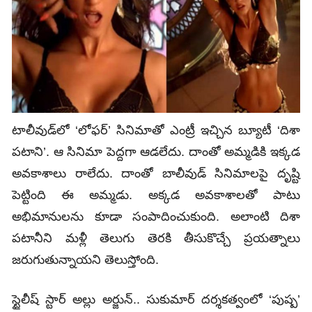
టాలీవుడ్‌లో ‘లోఫర్’ సినిమాతో ఎంట్రీ ఇచ్చిన బ్యూటీ ‘దిశా
పటాని’. ఆ సినిమా పెద్దగా ఆడలేదు. దాంతో అమ్మడికి ఇక్కడ
అవకాశాలు రాలేదు. దాంతో బాలీవుడ్ సినిమాలపై దృష్టి
పెట్టింది ఈ అమ్మడు. అక్కడ అవకాశాలతో పాటు
అభిమానులను కూడా సంపాదించుకుంది. అలాంటి దిశా
పటానీని మళ్లీ తెలుగు తెరకి తీసుకొచ్చే ప్రయత్నాలు
జరుగుతున్నాయని తెలుస్తోంది.
స్టైలీష్‌ స్టార్‌ అల్లు అర్జున్.. సుకుమార్ దర్శకత్వంలో ‘పుష్ప’