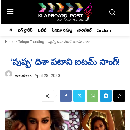
బిగ్ స్టోరీస్
ఓటిటి
సినిమా రివ్యూ
పొలిటికల్
English
Home
Telugu Trending
'పుష్ప' దిశా పటాని ఐటమ్‌ సాంగ్‌!
‘పుష్ప’ దిశా పటాని ఐటమ్‌ సాంగ్‌!
webdesk
April 29, 2020