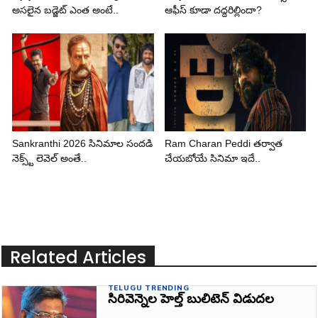
అసలైన బడ్జెట్ ఎంత అంటే..
ఆఫీస్ కూడా దద్దరిల్లిందా?
Sankranthi 2026 సినిమాల సందడి
Ram Charan Peddi తర్వాత
నెక్స్ట్ లెవెల్ అంతే..
చేయబోయే సినిమా ఇదే..
Related Articles
TELUGU TRENDING
సిరివెన్నెల హెల్త్‌ బులిటెన్‌ విడుదల