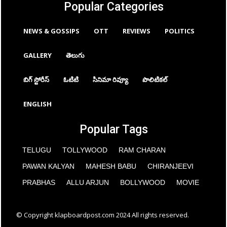
Popular Categories
NEWS & GOSSIPS
OTT
REVIEWS
POLITICS
GALLERY
తెలుగు
బిగ్ స్టోరీస్
ఓటిటి
సినిమా రివ్యూ
పొలిటికల్
ENGLISH
Popular Tags
TELUGU
TOLLYWOOD
RAM CHARAN
PAWAN KALYAN
MAHESH BABU
CHIRANJEEVI
PRABHAS
ALLU ARJUN
BOLLYWOOD
MOVIE
© Copyright klapboardpost.com 2024 All rights reserved.