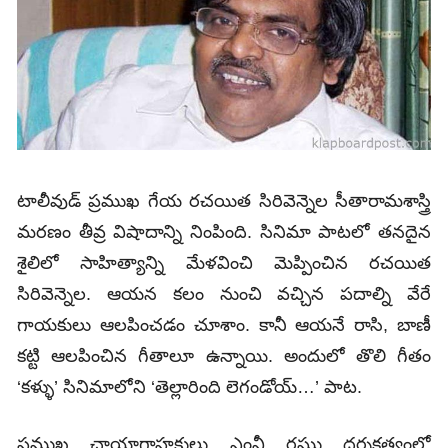
టాలీవుడ్‌ ప్రముఖ గేయ రచయిత సిరివెన్నెల సీతారామశాస్త్రి
మరణం తీవ్ర విషాదాన్ని నింపింది. సినిమా పాటలో తనదైన
శైలిలో సాహిత్యాన్ని మేళవించి మెప్పించిన రచయిత
సిరివెన్నెల. ఆయన కలం నుంచి వచ్చిన పదాల్ని వేరే
గాయకులు ఆలపించడం చూశాం. కానీ ఆయనే రాసి, బాణీ
కట్టి ఆలపించిన గీతాలూ ఉన్నాయి. అందులో తొలి గీతం
‘కళ్ళు’ సినిమాలోని ‘తెల్లారింది లెగండోయ్‌…’ పాట.
ప్రముఖ ఛాయాగ్రాహకులు ఎంవీ రఘు దర్శకత్వంలో