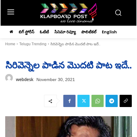
బిగ్ స్టోరీస్
ఓటిటి
సినిమా రివ్యూ
పొలిటికల్
English
Home
Telugu Trending
సిరివెన్నెల పాడిన మొదటి పాట ఇదే..
సిరివెన్నెల పాడిన మొదటి పాట ఇదే..
webdesk
November 30, 2021