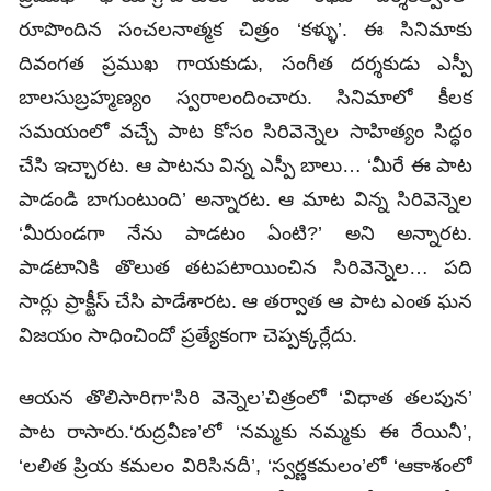
రూపొందిన సంచలనాత్మక చిత్రం ‘కళ్ళు’. ఈ సినిమాకు
దివంగత ప్రముఖ గాయకుడు, సంగీత దర్శకుడు ఎస్పీ
బాలసుబ్రహ్మణ్యం స్వరాలందించారు. సినిమాలో కీలక
సమయంలో వచ్చే పాట కోసం సిరివెన్నెల సాహిత్యం సిద్ధం
చేసి ఇచ్చారట. ఆ పాటను విన్న ఎస్పీ బాలు… ‘మీరే ఈ పాట
పాడండి బాగుంటుంది’ అన్నారట. ఆ మాట విన్న సిరివెన్నెల
‘మీరుండగా నేను పాడటం ఏంటి?’ అని అన్నారట.
పాడటానికి తొలుత తటపటాయించిన సిరివెన్నెల… పది
సార్లు ప్రాక్టీస్‌ చేసి పాడేశారట. ఆ తర్వాత ఆ పాట ఎంత ఘన
విజయం సాధించిందో ప్రత్యేకంగా చెప్పక్కర్లేదు.
ఆయన తొలిసారిగా‘సిరి వెన్నెల’చిత్రంలో ‘విధాత తలపున’
పాట రాసారు.‘రుద్రవీణ’లో ‘నమ్మకు నమ్మకు ఈ రేయినీ’,
‘లలిత ప్రియ కమలం విరిసినదీ’, ‘స్వర్ణకమలం’లో ‘ఆకాశంలో