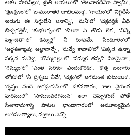
ఆశల హరివిల్లు’, శ్రుతి లయలు’లో ‘తెలవారదేమో స్వామీ’,
‘క్షణక్షణం’లో ‘జామురాతిరి జాబిలమ్మా’, ‘గాయం’లో ‘నిగ్గదీసి
అడుగు ఈ సిగ్గులేని జనాన్ని’, ‘మనీ’లో ‘చక్రవర్తికీ వీధి
బిచ్చగత్తెకీ’, ‘శుభలగ్నం’లో ‘చిలకా ఏ తోడు లేక’, ‘నిన్నే
పెళ్లాడతా’లో కన్నుల్లో నీ రూపమే, ‘సింధూరం’లో
‘అర్ధశతాబ్దపు అజ్ఞానాన్నే’, ‘నువ్వే కావాలి’లో ‘ఎక్కడ ఉన్నా
పక్కన నువ్వే’, ‘బొమ్మరిల్లు’లో ‘నమ్మక తప్పని నిజమైనా’,
‘గమ్యం’లో ‘ఎంత వరకూ ఎందుకొరకు’, ‘కొత్త బంగారు
లోకం’లో ‘నీ ప్రశ్నలు నీవే’, ‘చక్రం’లో జగమంత కుటుంబం’,
‘కృష్ణం వందే జగద్గురుమ్‌’లో దశవతారం, ‘అల వైకుంఠ
పురములో’ ‘సామజవరగమన’ ఇలా చెప్పుకొంటే పోతే
సీతారామశాస్త్రి పాటల భాండాగారంలో అమూల్యమైన
ఆణిముత్యాలు, వజ్రాలు ఎన్నో.