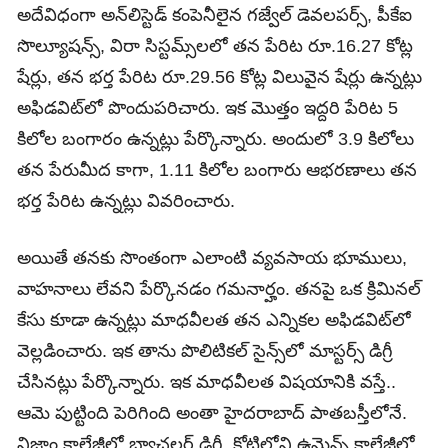
అదేవిధంగా అన్‌లిస్టెడ్‌ కంపెనీలైన గజ్వేల్‌ డెవలపర్స్‌, పీకేఐ
సొల్యూషన్స్‌, విరా సిస్టమ్స్‌లలో తన పేరిట రూ.16.27 కోట్ల
షేర్లు, తన భర్త పేరిట రూ.29.56 కోట్ల విలువైన షేర్లు ఉన్నట్లు
అఫిడవిట్‌లో పొందుపరిచారు. ఇక మొత్తం ఇద్దరి పేరిట 5
కిలోల బంగారం ఉన్నట్లు పేర్కొన్నారు. అందులో 3.9 కిలోలు
తన పేరుమీద కాగా, 1.11 కిలోల బంగారు ఆభరణాలు తన
భర్త పేరిట ఉన్నట్లు వివరించారు.
అయితే తనకు సొంతంగా ఎలాంటి వ్యవసాయ భూములు,
వాహనాలు లేవని పేర్కొనడం గమనార్హం. తనపై ఒక క్రిమినల్‌
కేసు కూడా ఉన్నట్లు మాధవీలత తన ఎన్నికల అఫిడవిట్‌లో
వెల్లడించారు. ఇక తాను పొలిటికల్‌ సైన్స్‌లో మాస్టర్స్‌ డిగ్రీ
చేసినట్లు పేర్కొన్నారు. ఇక మాధవీలత విషయానికి వస్తే..
ఆమె పుట్టింది పెరిగింది అంతా హైదరాబాద్ పాతబస్తీలోనే.
నిజాం కాలేజీలో బ్యాచలర్ డిగ్రీ, కోటిలోని ఉమెన్స్ కాలేజీలో