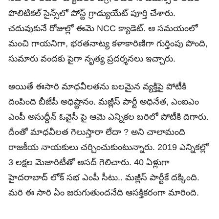
పొలిటికల్ సైన్స్‌లో పోస్ట్ గ్రాడ్యుయేట్ పూర్తి చేశారు.
చదువుకునే రోజుల్లో ఈమె NCC క్యాడెట్. ఆ సమయంలో
మంచి గాయనిగా, భరతనాట్య కళాకారిణిగా గుర్తింపు పొంది,
సుమారు వందకు పైగా నృత్య ప్ర‌ద‌ర్శ‌న‌లు ఇచ్చారు.
అయితే ఈసారి మాధవీలతను బలమైన వ్యక్తిపై పోటీకి
దింపింది బీజేపీ అధిష్టానం. మజ్లీస్ పార్టీ అధినేత, ఎంఐఎం
ఎంపీ అసుద్దీన్ ఓవైసీ పై ఆమె ఎన్నికల బరిలో పోటీకి దిగారు.
దీంతో మాధవీలత గెలుస్తారా లేదా ? అని చాలామంది
రాజకీయ నాయకులు చర్చించుకుంటున్నారు. 2019 ఎన్నికల్లో
3 లక్షల మెజారిటీతో అసద్ గెలిచారు. 40 ఏళ్లుగా
హైదరాబాద్ లోక్ సభ ఎంపీ సీటు.. మజ్లీస్ పార్టీకే దక్కింది.
మరి ఈ సారి ఏం జరుగుతుందనేది ఆసక్తికరంగా మారింది.