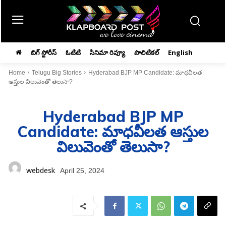
బిగ్ స్టోరీస్
ఓటిటి
సినిమా రివ్యూ
పొలిటికల్
English
Home
Telugu Big Stories
Hyderabad BJP MP Candidate: మాధవీలత
ఆస్తుల విలువెంతో తెలుసా?
Hyderabad BJP MP
Candidate: మాధవీలత ఆస్తుల
విలువెంతో తెలుసా?
webdesk
April 25, 2024