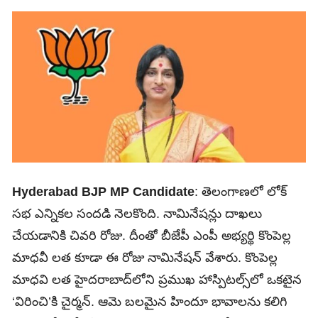
Hyderabad BJP MP Candidate
: తెలంగాణలో లోక్
సభ ఎన్నికల సందడి నెలకొంది. నామినేషన్లు దాఖలు
చేయడానికి చివరి రోజు. దీంతో బీజేపీ ఎంపీ అభ్యర్థి కొంపెల్ల
మాధవీ లత కూడా ఈ రోజు నామినేషన్ వేశారు. కొంపెల్ల
మాధవి లత హైదరాబాద్‌లోని ప్రముఖ హాస్పిటల్స్‌లో ఒకటైన
‘విరించి’కి చైర్మన్‌. ఆమె బలమైన హిందూ భావాలను కలిగి