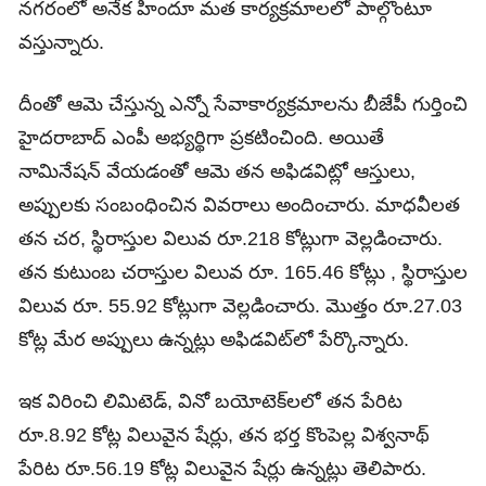
నగరంలో అనేక హిందూ మత కార్యక్రమాలలో పాల్గొంటూ
వస్తున్నారు.
దీంతో ఆమె చేస్తున్న ఎన్నో సేవాకార్యక్రమాలను బీజేపీ గుర్తించి
హైదరాబాద్ ఎంపీ అభ్యర్థిగా ప్రకటించింది. అయితే
నామినేషన్ వేయడంతో ఆమె తన అఫిడవిట్లో ఆస్తులు,
అప్పులకు సంబంధించిన వివరాలు అందించారు. మాధవీలత
తన చర, స్థిరాస్తుల విలువ రూ.218 కోట్లుగా వెల్లడించారు.
తన కుటుంబ చరాస్తుల విలువ రూ. 165.46 కోట్లు , స్థిరాస్తుల
విలువ రూ. 55.92 కోట్లుగా వెల్లడించారు. మొత్తం రూ.27.03
కోట్ల మేర అప్పులు ఉన్నట్లు అఫిడవిట్‌లో పేర్కొన్నారు.
ఇక విరించి లిమిటెడ్‌, వినో బయోటెక్‌లలో తన పేరిట
రూ.8.92 కోట్ల విలువైన షేర్లు, తన భర్త కొంపెల్ల విశ్వనాథ్‌
పేరిట రూ.56.19 కోట్ల విలువైన షేర్లు ఉన్నట్లు తెలిపారు.