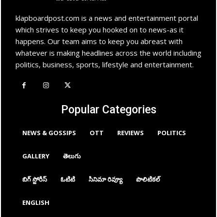
klapboardpost.com is a news and entertainment portal
which strives to keep you hooked on to news-as it
happens. Our team aims to keep you abreast with
whatever is making headlines across the world including
politics, business, sports, lifestyle and entertainment.
Popular Categories
NEWS & GOSSIPS
OTT
REVIEWS
POLITICS
GALLERY
తెలుగు
బిగ్ స్టోరీస్
ఓటిటి
సినిమా రివ్యూ
పొలిటికల్
ENGLISH