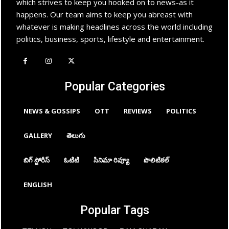
which strives to keep you hooked on to news-as it
happens. Our team aims to keep you abreast with
whatever is making headlines across the world including
politics, business, sports, lifestyle and entertainment.
Popular Categories
NEWS & GOSSIPS
OTT
REVIEWS
POLITICS
GALLERY
తెలుగు
బిగ్ స్టోరీస్
ఓటిటి
సినిమా రివ్యూ
పొలిటికల్
ENGLISH
Popular Tags