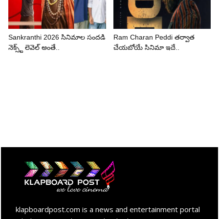
Sankranthi 2026 సినిమాల సందడి
Ram Charan Peddi తర్వాత
నెక్స్ట్ లెవెల్ అంతే..
చేయబోయే సినిమా ఇదే..
klapboardpost.com is a news and entertainment portal