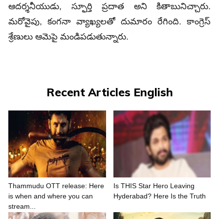
ఆదర్శనీయుడు, స్ఫూర్తి ప్రదాత అని కితాబునిచ్చారు.
మరోవైపు, కంగనా వ్యాఖ్యలతో దుమారం రేగింది. కాంగ్రెస్
శ్రేణులు ఆమెపై మండిపడుతున్నారు.
Recent Articles English
Thammudu OTT release: Here
Is THIS Star Hero Leaving
is when and where you can
Hyderabad? Here Is the Truth
stream...