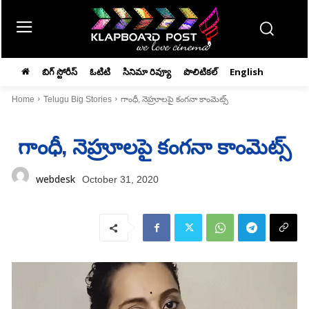
బిగ్ స్టోరీస్
ఓటిటి
సినిమా రివ్యూ
పొలిటికల్
English
Home
Telugu Big Stories
గాంధీ, నెహ్రూలపై కంగనా కాంమెట్స్‌
గాంధీ, నెహ్రూలపై కంగనా కాంమెట్స్‌
webdesk
October 31, 2020