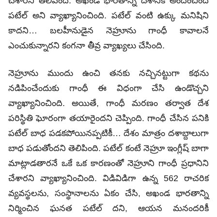
చేశారని తెలిపింది. అఖండ భారతాన్ని దేశానికి అందించింది
పటేల్ అని వ్యాఖ్యానించింది. పటేల్ వంటి ఉక్కు మనిషిని
కాదని… బలహీనుడైన నెహ్రూను గాంధీ కావాలనే
ఎంచుకున్నారని కంగనా తీవ్ర వ్యాఖ్యలు చేసింది.
నెహ్రూను ముందు ఉంచి తనకు నచ్చినట్టుగా కథను
నడిపించేందుకు గాంధీ ఈ విధంగా చేసి ఉండొచ్చని
వ్యాఖ్యానించింది. అయితే, గాంధీ మరణం తర్వాత దేశ
పరిస్థితి ఘోరంగా తయారైందని చెప్పింది. గాంధీ చేసిన పనికి
పటేల్ బాధ పడకపోయినప్పటికీ… దేశం మాత్రం దశాబ్దాలుగా
బాధ పడుతోందని తెలిపింది. పటేల్ కంటే నెహ్రూ ఇంగ్లీష్ బాగా
మాట్లాడతారనే ఒకే ఒక కారణంతో నెహ్రూని గాంధీ ప్రధానిని
చేశారని వ్యాఖ్యానించింది. విడివిడిగా ఉన్న 562 రాచరిక
వ్యవస్థలను, సంస్థానాలను ఏకం చేసి, అఖండ భారతాన్ని
నిర్మించిన ఘనత పటేల్ దని, ఆయన మనందరికీ