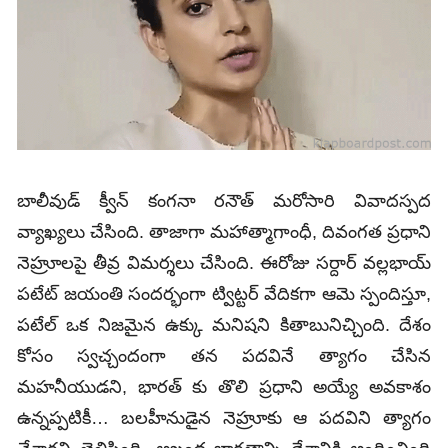
బాలీవుడ్ క్వీన్‌ కంగనా రనౌత్ మరోసారి వివాదస్పద
వ్యాఖ్యలు చేసింది. తాజాగా మహాత్మాగాంధీ, దివంగత ప్రధాని
నెహ్రూలపై తీవ్ర విమర్శలు చేసింది. ఈరోజు సర్దార్ వల్లభాయ్
పటేట్ జయంతి సందర్భంగా ట్విట్టర్ వేదికగా ఆమె స్పందిస్తూ,
పటేల్ ఒక నిజమైన ఉక్కు మనిషని కితాబునిచ్చింది. దేశం
కోసం స్వచ్చందంగా తన పదవినే త్యాగం చేసిన
మహనీయుడని, భారత్ కు తొలి ప్రధాని అయ్యే అవకాశం
ఉన్నప్పటికీ… బలహీనుడైన నెహ్రూకు ఆ పదవిని త్యాగం