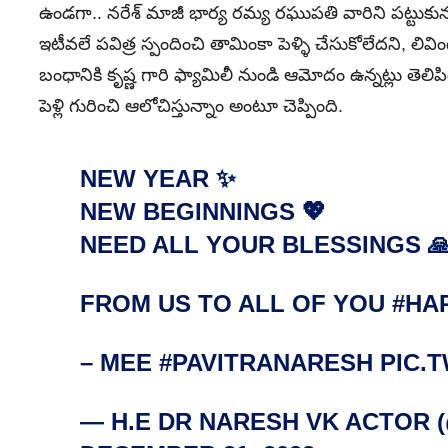
ఉండగా.. నరేశ్‌ మాజీ భార్య రమ్య రఘుపతి వారిని పట్టుకున
ఇటీవలే పవిత్ర స్పందించి తామింకా పెళ్ళి చేసుకోలేదని, లివిం
బంధానికి కృష్ణ గారి ఫ్యామిలీ నుండి ఆమోదం ఉన్నట్లు తెలి
పెళ్లి గురించి ఆలోచిస్తున్నాం అంటూ చెప్పింది.
NEW YEAR ✨
NEW BEGINNINGS 💖
NEED ALL YOUR BLESSINGS 
FROM US TO ALL OF YOU
#HA
– MEE
#PAVITRANARESH
PIC.
— H.E DR NARESH VK ACTOR