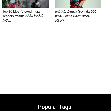
Top 10 Most Viewed Indian
బాలీవుడ్ నటుడు Govinda కెరీర్
Teasers జాబితా లో మీ ఫేవరేట్
నాశనం వెనుక అసలు కారణం
హీరో...
ఇదేనా?
Popular Tags