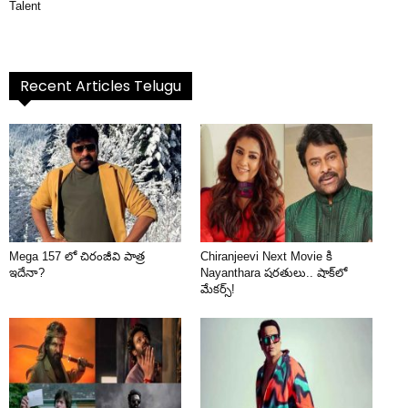
Talent
Recent Articles Telugu
Mega 157 లో చిరంజీవి పాత్ర
Chiranjeevi Next Movie కి
ఇదేనా?
Nayanthara షరతులు.. షాక్‌లో
మేకర్స్!