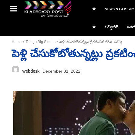
NEWS & GOSSIP
బిగ్ స్టోరీస్
ఓటిట
Home
Telugu Big Stories
పెళ్లి చేసుకోబోతున్నట్లు ప్రకటించిన నరేష్‌- పవిత్ర
పెళ్లి చేసుకోబోతున్నట్లు ప్రకటి
webdesk
December 31, 2022