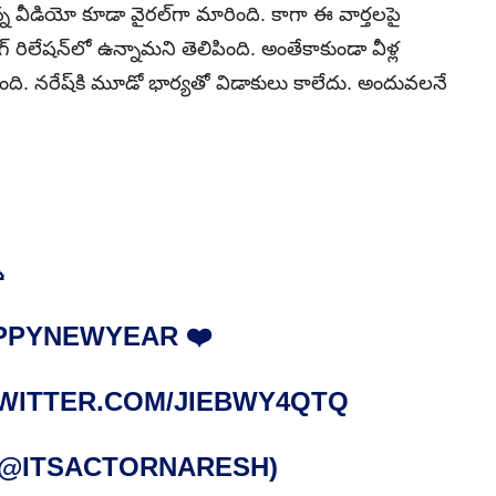
్న వీడియో కూడా వైరల్‌గా మారింది. కాగా ఈ వార్తలపై
గ్‌ రిలేషన్‌లో ఉన్నామని తెలిపింది. అంతేకాకుండా వీళ్ల
పింది. నరేష్‌కి మూడో భార్యతో విడాకులు కాలేదు. అందువలనే

PPYNEWYEAR
❤️
TWITTER.COM/JIEBWY4QTQ
 (@ITSACTORNARESH)