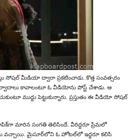
నట్లు సోషల్‌ మీడియా ద్వారా ప్రకటించాడు. కొత్త సంవత్సరం
శీర్వాదాలు కావాలంటూ ఓ వీడియోను పోస్ట్‌ చేశాడు. ఆ
పించుకుంటూ ముద్దు పెట్టుకున్నారు. ప్రస్తుతం ఈ వీడియో సోషల్‌
టాపిక్‌గా మారిన సంగతి తెలిసిందే. వీరిద్దరూ ప్రేమలో
ర్తలు వచ్చాయి. మైసూర్‌లోని ఓ హోటల్‌లో ఇద్దరూ కలిసి