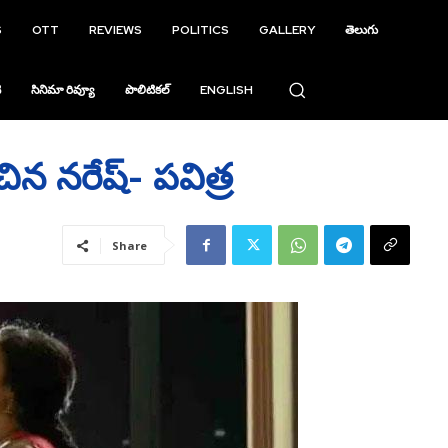
S
OTT
REVIEWS
POLITICS
GALLERY
తెలుగు
ి
సినిమా రివ్యూ
పొలిటికల్
ENGLISH
ంచిన నరేష్‌- పవిత్ర
Share