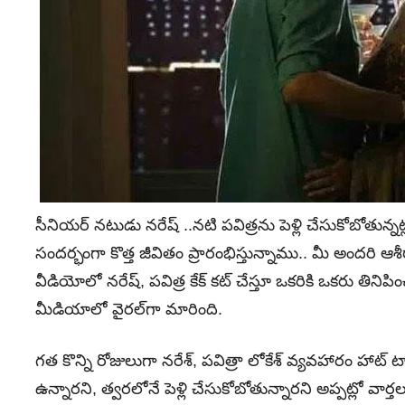
సీనియర్‌ నటుడు నరేష్‌ ..నటి పవిత్రను పెళ్లి చేసుకోబోతున్
సందర్భంగా కొత్త జీవితం ప్రారంభిస్తున్నాము.. మీ అందరి ఆ
వీడియోలో నరేష్‌, పవిత్ర కేక్‌ కట్‌ చేస్తూ ఒకరికి ఒకరు తిని
మీడియాలో వైరల్‌గా మారింది.
గత కొన్ని రోజులుగా నరేశ్‌, పవిత్రా లోకేశ్‌ వ్యవహారం హాట్‌ 
ఉన్నారని, త్వరలోనే పెళ్లి చేసుకోబోతున్నారని అప్పట్లో వా