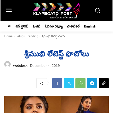
బిగ్ స్టోరీస్
ఓటిటి
సినిమా రివ్యూ
పొలిటికల్
English
Home
Telugu Trending
శ్రీముఖి లేటెస్ట్‌ ఫొటోలు
శ్రీముఖి లేటెస్ట్‌ ఫొటోలు
webdesk
December 4, 2019