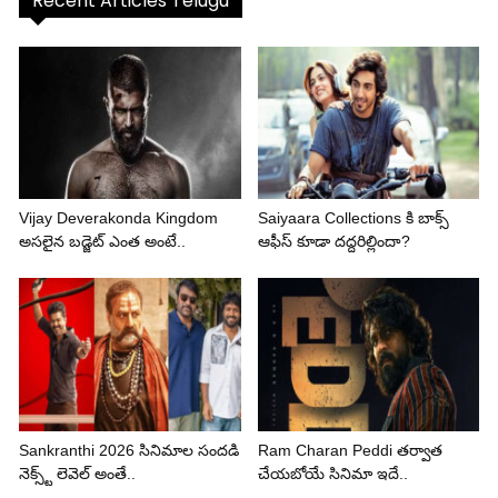
Recent Articles Telugu
Vijay Deverakonda Kingdom
Saiyaara Collections కి బాక్స్
అసలైన బడ్జెట్ ఎంత అంటే..
ఆఫీస్ కూడా దద్దరిల్లిందా?
Sankranthi 2026 సినిమాల సందడి
Ram Charan Peddi తర్వాత
నెక్స్ట్ లెవెల్ అంతే..
చేయబోయే సినిమా ఇదే..