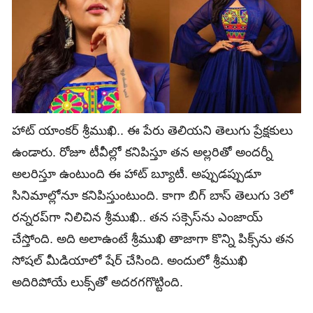
హాట్‌ యాంకర్‌ శ్రీముఖి.. ఈ పేరు తెలియని తెలుగు ప్రేక్షకులు
ఉండారు. రోజూ టీవీల్లో కనిపిస్తూ తన అల్లరితో అందర్నీ
అలరిస్తూ ఉంటుంది ఈ హాట్‌ బ్యూటీ. అప్పుడప్పుడూ
సినిమాల్లోనూ కనిపిస్తుంటుంది. కాగా బిగ్ బాస్ తెలుగు 3లో
రన్నరప్‌గా నిలిచిన శ్రీముఖి.. తన సక్సెస్‌ను ఎంజాయ్
చేస్తోంది. అది అలాఉంటే శ్రీముఖి తాజాగా కొన్ని పిక్స్‌ను తన
సోషల్ మీడియాలో షేర్ చేసింది. అందులో శ్రీముఖి
అదిరిపోయే లుక్స్‌తో అదరగగొట్టింది.