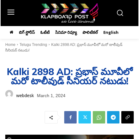
బిగ్ స్టోరీస్
ఓటిటి
సినిమా రివ్యూ
పొలిటికల్
English
Home
Telugu Trending
Kalki 2898 AD: ప్రభాస్ మూవీలో మరో టాలీవుడ్‌
సీనియర్‌ నటుడు!
Kalki 2898 AD: ప్రభాస్ మూవీలో
మరో టాలీవుడ్‌ సీనియర్‌ నటుడు!
webdesk
March 1, 2024