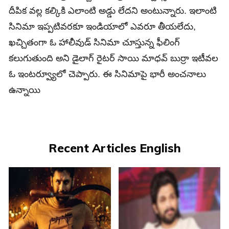
దీపిక వల్ల కల్కికి ఎలాంటి అడ్డు లేదని అంటున్నారు. ఇలాంటి
సినిమా ఇప్పటివరకూ ఇండియాలో ఎవరూ తీయలేదు,
ఖచ్చితంగా ఓ హాలీవుడ్ సినిమా చూస్తున్న ఫీలింగ్
కలుగుతుంది అని డైలాగ్ రైటర్ సాయి మాధవ్ బుర్రా ఇటీవల
ఓ ఇంటర్వ్యూలో చెప్పారు. ఈ సినిమాపై భారీ అంచనాలు
ఉన్నాయి
Recent Articles English