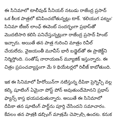
ఈ సినిమాలో టాలీవుడ్‌ సీనియర్‌ నటుడు రాజేంద్ర ప్రసాద్
ఒక కీలక పాత్రలో కనిపించబోతున్నట్లు టాక్‌. ‘కలియుగ పట్నం’
సినిమా టీజర్ లాంఛ్ ఈవెంట్ సందర్భంగా ప్రభాస్‌తో
మొదటిసారి కలిసి పనిచేస్తున్నట్లుగా రాజేంద్ర ప్రసాద్ హింట్
ఇచ్చారు. అయితే తన పాత్ర గురించి మాత్రం రివీల్
చేయలేదు. వైజయంతీ మూవీస్ భారీ బడ్జెట్‌తో ఈ ప్రాజెక్ట్‌ని
నిర్మిస్తోంది. సంతోష్ నారాయణన్ మ్యూజిక్ ఇస్తున్నారు. ఈ
చిత్రం ప్రపంచవ్యాప్తంగా మే 9 థియేటర్లలో రిలీజ్ కాబోతుంది.
ఇక ఈ సినిమాలో హీరోయిన్‌గా నటిస్తున్న దీపికా ప్రెగ్నెన్సీ వల్ల
కల్కి షూటింగ్ ఏమైనా పోస్ట్ పోన్ అవుతుందేమోనని ప్రభాస్
ఫ్యాన్స్ కాస్త భయపడుతున్నారు. అయితే ఈ సినిమాలో
దీపికా తన షూటింగ్ పార్ట్‌ను పూర్తి చేసిందని సమాచారం.
కేవలం తన పాత్రకి డబ్బింగ్ మాత్రమే చెప్పాల్సి ఉందట. కనుక