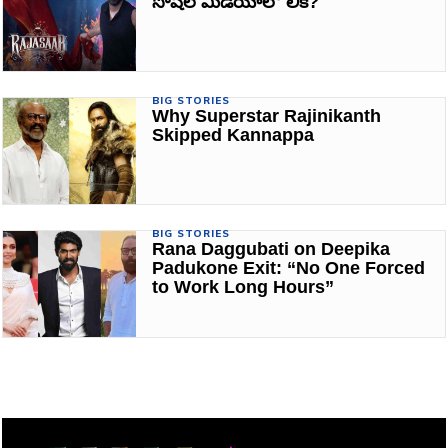
సోషల్ మీడియాలో లీక్?
BIG STORIES
Why Superstar Rajinikanth
Skipped Kannappa
BIG STORIES
Rana Daggubati on Deepika
Padukone Exit: “No One Forced
to Work Long Hours”