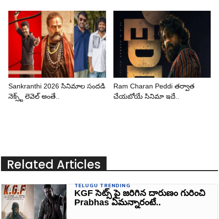
Sankranthi 2026 సినిమాల సందడి
Ram Charan Peddi తర్వాత
నెక్స్ట్ లెవెల్ అంతే..
చేయబోయే సినిమా ఇదే..
Related Articles
TELUGU TRENDING
KGF సెట్స్ పై జరిగిన దారుణం గురించి
Prabhas ఏమన్నారంటే..