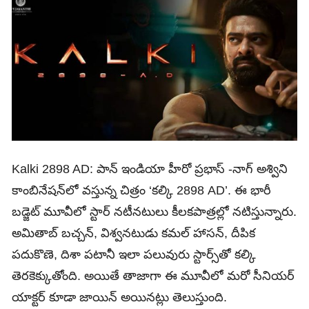
Kalki 2898 AD: పాన్‌ ఇండియా హీరో ప్రభాస్‌ -నాగ్ అశ్విని
కాంబినేషన్‌లో వస్తున్న చిత్రం ‘కల్కి 2898 AD’. ఈ భారీ
బడ్జెట్ మూవీలో స్టార్‌ నటీనటులు కీలకపాత్రల్లో నటిస్తున్నారు.
అమితాబ్ బచ్చన్, విశ్వనటుడు కమల్ హాసన్, దీపిక
పదుకొణె, దిశా పటానీ ఇలా పలువురు స్టార్స్‌తో కల్కి
తెరకెక్కుతోంది. అయితే తాజాగా ఈ మూవీలో మరో సీనియర్
యాక్టర్ కూడా జాయిన్ అయినట్లు తెలుస్తుంది.