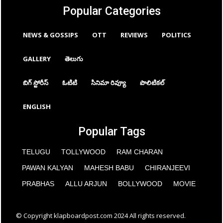
Popular Categories
NEWS & GOSSIPS
OTT
REVIEWS
POLITICS
GALLERY
తెలుగు
బిగ్ స్టోరీస్
ఓటిటి
సినిమా రివ్యూ
పొలిటికల్
ENGLISH
Popular Tags
TELUGU
TOLLYWOOD
RAM CHARAN
PAWAN KALYAN
MAHESH BABU
CHIRANJEEVI
PRABHAS
ALLU ARJUN
BOLLYWOOD
MOVIE
© Copyright klapboardpost.com 2024 All rights reserved.