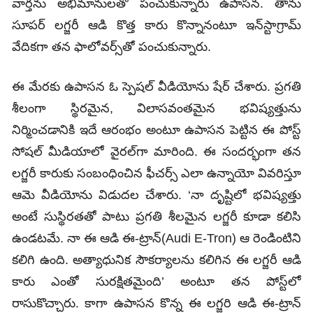
వార్తను అభిమానులతో పంచుకున్నారు ఉపాసన. తాను
సూపర్‌ లగ్జరీ ఆడి కొత్త కారు కొన్నానంటూ ఇన్‌స్టాగ్రామ్‌
వేదికగా తన ఫాలోవర్స్‌తో పంచుకున్నారు.
ఈ మేరకు ఉపాసన ఓ స్పెషల్‌ వీడియోను షేర్‌ చేశారు. ప్రగతి
శీలంగా స్థిరమైన, విలాసవంతమైన భవిష్యత్తును
నిర్మించడానికి ఇదే ఆరంభం అంటూ ఉపాసన పెట్టిన ఈ పోస్ట్
సోషల్‌ మీడియాలో వైరల్‌గా మారింది. ఈ సందర్భంగా తన
లగ్జరీ కారుకు సంబంధించిన ఫీచర్స్ ఎలా ఉన్నాయో వివరిస్తూ
ఆమె వీడియోను విడుదల చేశారు. ‘నా దృష్టిలో భవిష్యత్తు
అంటే సుస్థిరతతో పాటు ప్రగతి శీలమైన లగ్జరీ కూడా కలిసి
ఉండటమే. నా ఈ ఆడి ఈ-ట్రాన్(Audi E-Tron) ఆ రెండింటిని
కలిగి ఉంది. అత్యాధునిక సౌకర్యాలను కలిగిన ఈ లగ్జరీ ఆడి
కారు ఎంతో సురక్షితమైంది’ అంటూ తన పోస్ట్‌లో
రాసుకొచ్చారు. కాగా ఉపాసన కొన్న ఈ లగ్జరి ఆడి ఈ-ట్రాన్‌