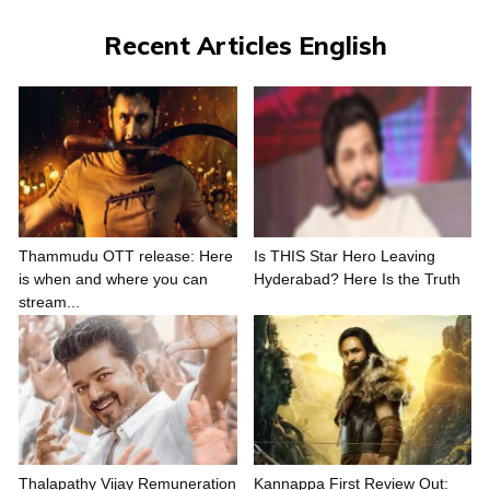
Recent Articles English
Thammudu OTT release: Here
Is THIS Star Hero Leaving
is when and where you can
Hyderabad? Here Is the Truth
stream...
Thalapathy Vijay Remuneration
Kannappa First Review Out: