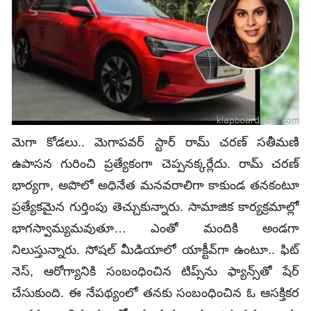
మెగా కోడలు.. మెగాపవర్‌ స్టార్‌ రామ్‌ చరణ్‌ సతీమణి
ఉపాసన గురించి ప్రత్యేకంగా చెప్పనక్కర్లేదు. రామ్‌ చరణ్‌
భార్యగా, అపొలో అధినేత మనవరాలిగా కాకుండ తనకంటూ
ప్రత్యేకమైన గుర్తింపు తెచ్చుకున్నారు. సామాజిక కార్యక్రమాల్లో
భాగస్వామ్యమవుతూ… ఎంతో మందికి అండగా
నిలుస్తున్నారు. సోషల్‌ మీడియాలో యాక్టీవ్‌గా ఉంటూ.. ఫిట్‌
నెస్‌, ఆరోగ్యానికి సంబంధించిన టిప్స్‌ను ఫ్యాన్స్‌తో షేర్‌
చేసుకుంది. ఈ నేపథ్యంలో తనకు సంబంధించిన ఓ ఆసక్తికర