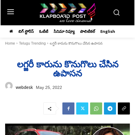
బిగ్ స్టోరీస్
ఓటిటి
సినిమా రివ్యూ
పొలిటికల్
English
Home
Telugu Trending
లగ్జరీ కారును కొనుగొలు చేసిన ఉపాసన
లగ్జరీ కారును కొనుగొలు చేసిన
ఉపాసన
webdesk
May 25, 2022