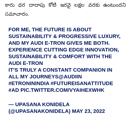
కారు ధర దాదాపు కోటి ఇరవై లక్షల వరకు ఉంటుందని
సమాచారం.
FOR ME, THE FUTURE IS ABOUT
SUSTAINABILITY & PROGRESSIVE LUXURY,
AND MY AUDI E-TRON GIVES ME BOTH.
EXPERIENCE CUTTING EDGE INNOVATION,
SUSTAINABILITY & COMFORT WITH THE
AUDI E-TRON
IT’S TRULY A CONSTANT COMPANION IN
ALL MY JOURNEYS
@AUDIIN
#ETRONININDIA
#FUTUREISANATTITUDE
#AD
PIC.TWITTER.COM/VYAIHEXWHK
— UPASANA KONIDELA
(@UPASANAKONIDELA)
MAY 23, 2022