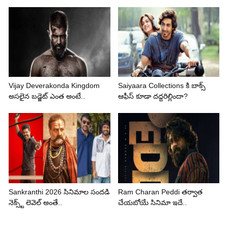
Vijay Deverakonda Kingdom
Saiyaara Collections కి బాక్స్
అసలైన బడ్జెట్ ఎంత అంటే..
ఆఫీస్ కూడా దద్దరిల్లిందా?
Sankranthi 2026 సినిమాల సందడి
Ram Charan Peddi తర్వాత
నెక్స్ట్ లెవెల్ అంతే..
చేయబోయే సినిమా ఇదే..