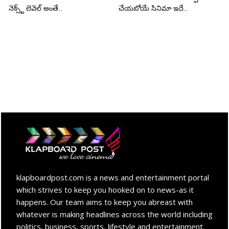
నెక్స్ట్ లెవెల్ అంతే..
చేయబోయే సినిమా ఇదే..
klapboardpost.com is a news and entertainment portal
which strives to keep you hooked on to news-as it
happens. Our team aims to keep you abreast with
whatever is making headlines across the world including
politics, business, sports, lifestyle and entertainment.