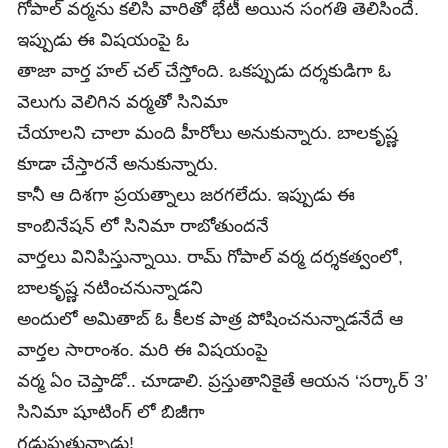
గోపాల్ వర్మను కలిసి వారితో భేటీ అయిన సంగతి తెలిసిందే.
ఇప్పుడు ఈ విషయంపై ఓ
తాజా వార్త హల్ చల్ చేస్తోంది. ఒకప్పుడు దర్శకుడిగా ఓ
వెలుగు వెలిగిన వర్మతో సినిమా
చేయాలని చాలా మంది హీరోలు అనుకున్నారు. బాలకృష్ణ
కూడా చేస్తారనే అనుకున్నారు.
కానీ ఆ దిశగా ప్రయత్నాలు జరగలేదు. ఇప్పుడు ఈ
కాంబినేషన్ లో సినిమా రాబోతుందనే
వార్తలు వినిపిస్తున్నాయి. రామ్ గోపాల్ వర్మ దర్శకత్వంలో,
బాలకృష్ణ నటించనున్నాడని
అందులో అమితాబ్ ఓ కీలక పాత్ర పోషించనున్నాడనేదే ఆ
వార్తల సారాంశం. మరి ఈ విషయంపై
వర్మ ఏం చెప్తాడో.. చూడాలి. ప్రస్తుతానికైతే ఆయన ‘సర్కార్ 3’
సినిమా షూటింగ్ లో బిజీగా
గడుపుతున్నాడు!