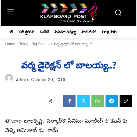
బిగ్ స్టోరీస్
ఓటిటి
సినిమా రివ్యూ
పొలిటికల్
English
Home
Telugu Big Stories
వర్మ డైరెక్షన్ లో బాలయ్య..?
వర్మ డైరెక్షన్ లో బాలయ్య..?
admin
October 20, 2016
తాజాగా బాలకృష్ణ, ‘సర్కార్3’ సినిమా షూటింగ్ లొకేషన్ కు
వెళ్ళి అమితాబ్ ను, రామ్