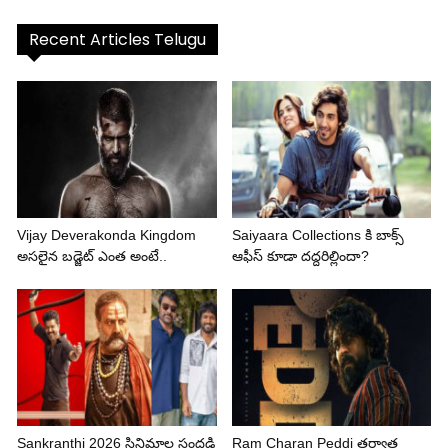
Recent Articles Telugu
Vijay Deverakonda Kingdom
Saiyaara Collections కి బాక్స్
అసలైన బడ్జెట్ ఎంత అంటే..
ఆఫీస్ కూడా దద్దరిల్లిందా?
Sankranthi 2026 సినిమాల సందడి
Ram Charan Peddi తర్వాత