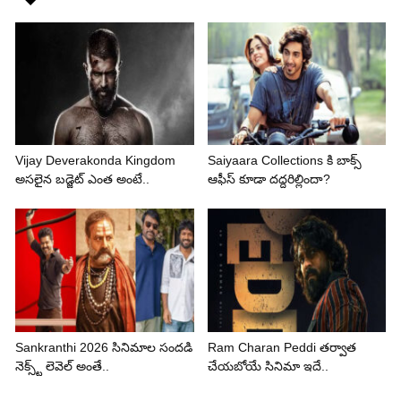
Vijay Deverakonda Kingdom
Saiyaara Collections కి బాక్స్
అసలైన బడ్జెట్ ఎంత అంటే..
ఆఫీస్ కూడా దద్దరిల్లిందా?
Sankranthi 2026 సినిమాల సందడి
Ram Charan Peddi తర్వాత
నెక్స్ట్ లెవెల్ అంతే..
చేయబోయే సినిమా ఇదే..