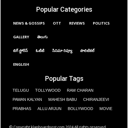
Popular Categories
NEWS & GOSSIPS
OTT
REVIEWS
POLITICS
GALLERY
తెలుగు
బిగ్ స్టోరీస్
ఓటిటి
సినిమా రివ్యూ
పొలిటికల్
ENGLISH
Popular Tags
TELUGU
TOLLYWOOD
RAM CHARAN
PAWAN KALYAN
MAHESH BABU
CHIRANJEEVI
PRABHAS
ALLU ARJUN
BOLLYWOOD
MOVIE
© Copyright klapboardpost.com 2024 All rights reserved.