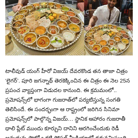
టాలీవుడ్ యంగ్ హీరో విజ‌య్ దేవ‌ర‌కొండ త‌న తాజా చిత్రం
‘లైగ‌ర్’. పూరి జ‌గ‌న్నాథ్ తెర‌కెక్కించిన ఈ చిత్రం ఈ నెల 25న
ప్ర‌పంచ వ్యాప్తంగా విడుద‌ల కానుంది. ఈ క్రమమంలో..
ప్ర‌మోష‌న్స్‌లో భాగంగా గుజ‌రాత్‌లో ప‌ర్య‌టిస్తున్న సంగ‌తి
తెలిసిందే. ఈ సంద‌ర్భంగా ఆ రాష్ట్రంలో జ‌రిగిన సినిమా
ప్ర‌మోష‌న్స్‌లో పాల్గొన్న విజ‌య్‌… స్థానిక ఆహారం గుజ‌రాతీ
థాలి ప్లేట్ ముందు కూర్చుని దానిని ఆర‌గించేందుకు రెడీ