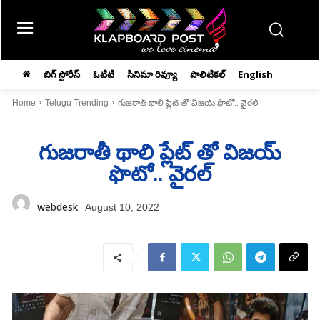
బిగ్ స్టోరీస్
ఓటిటి
సినిమా రివ్యూ
పొలిటికల్
English
Home
Telugu Trending
గుజ‌రాతీ థాలి ప్లేట్ తో విజయ్‌ ఫొటో.. వైరల్‌
గుజ‌రాతీ థాలి ప్లేట్ తో విజయ్‌
ఫొటో.. వైరల్‌
webdesk
August 10, 2022