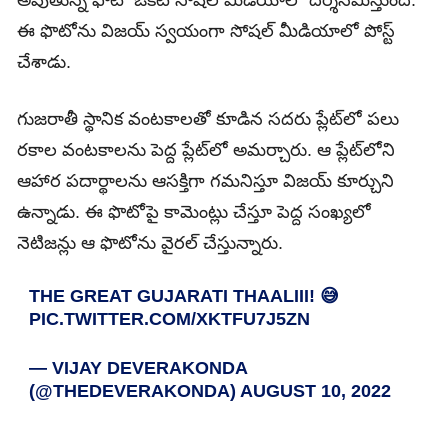
అవుతున్న ఫొటో ఒక‌టి సోష‌ల్ మీడియాలో దర్శనమిస్తుంది.
ఈ ఫొటోను విజ‌య్ స్వ‌యంగా సోష‌ల్ మీడియాలో పోస్ట్
చేశాడు.
గుజ‌రాతీ స్థానిక వంట‌కాల‌తో కూడిన స‌ద‌రు ప్లేట్‌లో ప‌లు
ర‌కాల వంట‌కాల‌ను పెద్ద ప్లేట్‌లో అమ‌ర్చారు. ఆ ప్లేట్‌లోని
ఆహార ప‌దార్థాల‌ను ఆస‌క్తిగా గ‌మ‌నిస్తూ విజ‌య్ కూర్చుని
ఉన్నాడు. ఈ ఫొటోపై కామెంట్లు చేస్తూ పెద్ద సంఖ్య‌లో
నెటిజ‌న్లు ఆ ఫొటోను వైర‌ల్ చేస్తున్నారు.
THE GREAT GUJARATI THAALIII! 😅
PIC.TWITTER.COM/XKTFU7J5ZN
— VIJAY DEVERAKONDA
(@THEDEVERAKONDA)
AUGUST 10, 2022