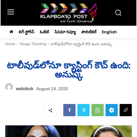
బిగ్ స్టోరీస్
ఓటిటి
సినిమా రివ్యూ
పొలిటికల్
English
Home
Telugu Trending
టాలీవుడ్‌లోనూ క్యాస్టింగ్ కౌచ్‌ ఉంది: అనుష్క
టాలీవుడ్‌లోనూ క్యాస్టింగ్ కౌచ్‌ ఉంది:
అనుష్క
webdesk
August 24, 2020