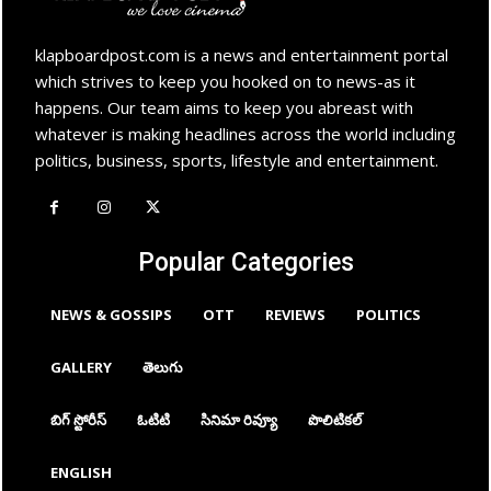
klapboardpost.com is a news and entertainment portal
which strives to keep you hooked on to news-as it
happens. Our team aims to keep you abreast with
whatever is making headlines across the world including
politics, business, sports, lifestyle and entertainment.
Popular Categories
NEWS & GOSSIPS
OTT
REVIEWS
POLITICS
GALLERY
తెలుగు
బిగ్ స్టోరీస్
ఓటిటి
సినిమా రివ్యూ
పొలిటికల్
ENGLISH