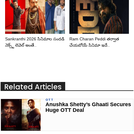
Sankranthi 2026 సినిమాల సందడి
Ram Charan Peddi తర్వాత
నెక్స్ట్ లెవెల్ అంతే..
చేయబోయే సినిమా ఇదే..
Related Articles
OTT
Anushka Shetty’s Ghaati Secures
Huge OTT Deal