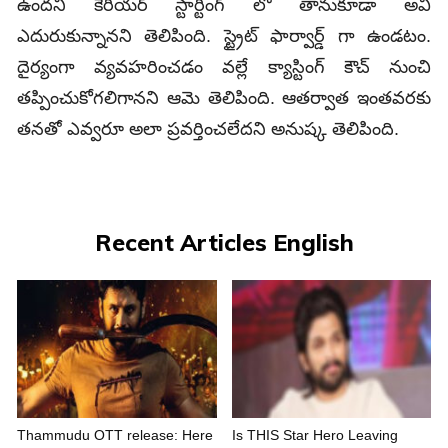
ఉందని కెరియర్ స్టార్టింగ్ లో తానుకూడా అవి
ఎదురుకున్నానని తెలిపింది. స్ట్రైట్ ఫార్వార్డ్ గా ఉండటం.
దైర్యంగా వ్యవహరించడం వల్లే క్యాస్టింగ్‌ కౌచ్‌ నుంచి
త‌ప్పించుకోగ‌లిగానని ఆమె తెలిపింది. ఆతర్వాత ఇంతవరకు
తనతో ఎవ్వరూ అలా ప్రవర్తించలేదని అనుష్క తెలిపింది.
Recent Articles English
Thammudu OTT release: Here
Is THIS Star Hero Leaving