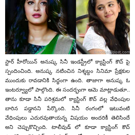
స్టార్ హీరోయిన్ అనుష్క సినీ ఇండస్ట్రీలో క్యాస్టింగ్ కౌచ్ పై
స్పందించింది. అనుష్క నటించిన నిశ్శబ్దం సినిమా ప్రేక్షకుల
ముందుకు రావడానికి సిద్ధంగా ఉంది. తాజాగా అనుష్క ఓ
ఇంటర్వ్యూలో పాల్గొంది. ఈ సందర్భంగా ఆమె మాట్లాడుతూ..
తాను కూడా సినీ పరిశ్రమలో క్యాస్టింగ్‌ కౌచ్ వల్ల వేధింపుల
బారిన ప‌డ్డాన‌ని పేర్కొంది. సినీ రంగంలో ఇటువంటి
వేధింపులు ఎదురవుతాయన్న విష‌యం అందరికీ తెలిసిందే
అని చెప్పుకొచ్చింది. టాలీవుడ్ లో కూడా క్యాస్టింగ్ కౌచ్‌