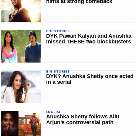
hints at strong comeback
BIG STORIES
DYK Pawan Kalyan and Anushka
missed THESE two blockbusters
BIG STORIES
DYK? Anushka Shetty once acted
in a serial
ENGLISH
Anushka Shetty follows Allu
Arjun’s controversial path