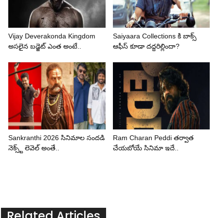
Vijay Deverakonda Kingdom
Saiyaara Collections కి బాక్స్
అసలైన బడ్జెట్ ఎంత అంటే..
ఆఫీస్ కూడా దద్దరిల్లిందా?
Sankranthi 2026 సినిమాల సందడి
Ram Charan Peddi తర్వాత
నెక్స్ట్ లెవెల్ అంతే..
చేయబోయే సినిమా ఇదే..
Related Articles