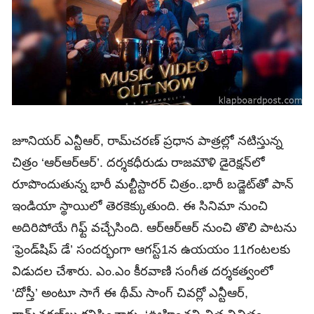
జూనియర్‌ ఎన్టీఆర్, రామ్‌చరణ్‌ ప్రధాన పాత్రల్లో నటిస్తున్న
చిత్రం ‘ఆర్‌ఆర్‌ఆర్’‌. దర్శకధీరుడు రాజమౌళి డైరెక్షన్‌లో
రూపొందుతున్న భారీ మల్టీస్టారర్‌ చిత్రం..భారీ బడ్జెట్‌తో పాన్‌
ఇండియా స్థాయిలో తెరకెక్కుతుంది. ఈ సినిమా నుంచి
అదిరిపోయే గిఫ్ట్‌ వచ్చేసింది. ఆర్‌ఆర్‌ఆర్‌ నుంచి తొలి పాటను
‘ఫ్రెండ్‌షిప్‌ డే’ సందర్భంగా ఆగస్ట్‌1న ఉయయం 11గంటలకు
విడుదల చేశారు. ఎం.ఎం కీరవాణి సంగీత దర్శకత్వంలో
‘దోస్తీ’ అంటూ సాగే ఈ థీమ్‌ సాంగ్‌ చివర్లో ఎన్టీఆర్‌,