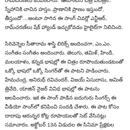
రామ్‌చరణ్‌లు కనిపించారు. ‘ఊహించని చిత్ర విచిత్రం..
స్నేహానికి చాచిన హస్తం..ప్రాణానికి ప్రాణం ఇస్తుందో,
తీస్తుందో’…అంటూ సాగిన ఈ సాంగ్‌ చివర్లో ఎన్టీఆర్‌,
రామ్‌చరణ్‌లు షేక్‌ హ్యాండ్‌ ఇచ్చుకోవడం హైలైట్‌గా నిలిచింది.
సిరివెన్నెల సీతారామ శాస్త్రి లిరిక్స్‌ అందించగా, ఎం.ఎం.
సంగీతం సంగీతం అందించారు. తెలుగు, తమిళ్‌, హిందీ,
మలయాళం, కన్నడ భాషల్లో ఈ చిత్రం రూపొందుతుండటంతో
ఒక్కో భాషలో ఒక్కో సింగర్‌తో ఈ పాటని పాడించారు.
హేమచంద్ర, అనిరుధ్‌ రవిచందర్‌, విజయ్‌ ఏసుదాసు, అమిత్‌
త్రివేది, యాజిన్‌ నైజర్‌ వివిధ భాషల్లో ఈ పాటను
ఆలపించారు. ఇక ఈ సాంగ్‌ పాడిన ఐదుగురు సింగర్స్‌ ఈ
వీడియో సాంగ్‌లో కనిపించి సందడి చేశారు. ఈ పాట కోసం
దాదాపు ఆరున్నర కోట్ల రూపాయలతో సెట్‌ వేసినట్లు
సమాచారం. అక్టోబర్‌ 13న విడుదల ఈ సినిమా ప్రేక్షకుల