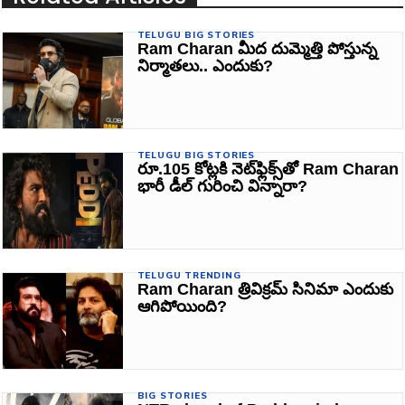
TELUGU BIG STORIES
Ram Charan మీద దుమ్మెత్తి పోస్తున్న
నిర్మాతలు.. ఎందుకు?
TELUGU BIG STORIES
రూ.105 కోట్లకి నెట్‌ఫ్లిక్స్‌తో Ram Charan
భారీ డీల్ గురించి విన్నారా?
TELUGU TRENDING
Ram Charan త్రివిక్రమ్ సినిమా ఎందుకు
ఆగిపోయింది?
BIG STORIES