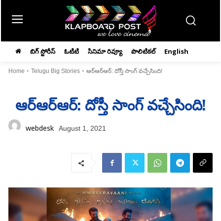
బిగ్ స్టోరీస్
ఓటిటి
సినిమా రివ్యూ
పొలిటికల్
English
Home
Telugu Big Stories
ఆర్‌ఆర్‌ఆర్‌: దోస్తీ సాంగ్‌ వచ్చేసింది!
ఆర్‌ఆర్‌ఆర్‌: దోస్తీ సాంగ్‌ వచ్చేసింది!
webdesk
August 1, 2021