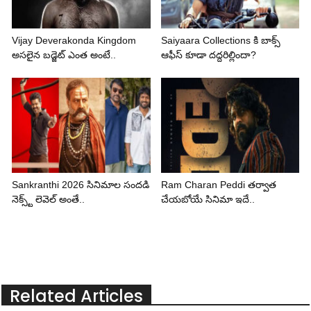
Vijay Deverakonda Kingdom
Saiyaara Collections కి బాక్స్
అసలైన బడ్జెట్ ఎంత అంటే..
ఆఫీస్ కూడా దద్దరిల్లిందా?
Sankranthi 2026 సినిమాల సందడి
Ram Charan Peddi తర్వాత
నెక్స్ట్ లెవెల్ అంతే..
చేయబోయే సినిమా ఇదే..
Related Articles