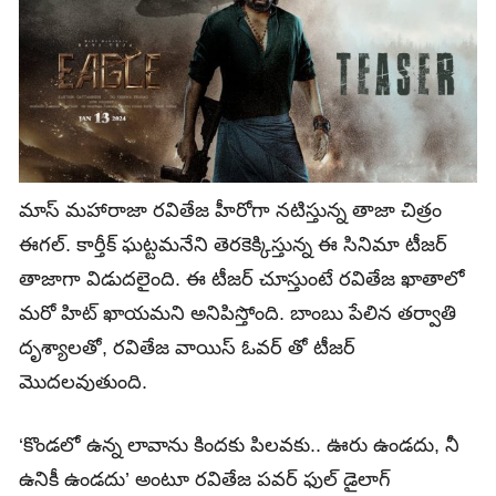
మాస్ మహారాజా రవితేజ హీరోగా నటిస్తున్న తాజా చిత్రం
ఈగల్‌. కార్తీక్ ఘట్టమనేని తెరకెక్కిస్తున్న ఈ సినిమా టీజర్
తాజాగా విడుదలైంది. ఈ టీజర్ చూస్తుంటే రవితేజ ఖాతాలో
మరో హిట్ ఖాయమని అనిపిస్తోంది. బాంబు పేలిన తర్వాతి
దృశ్యాలతో, రవితేజ వాయిస్ ఓవర్ తో టీజర్
మొదలవుతుంది.
‘కొండలో ఉన్న లావాను కిందకు పిలవకు.. ఊరు ఉండదు, నీ
ఉనికీ ఉండదు’ అంటూ రవితేజ పవర్ ఫుల్ డైలాగ్