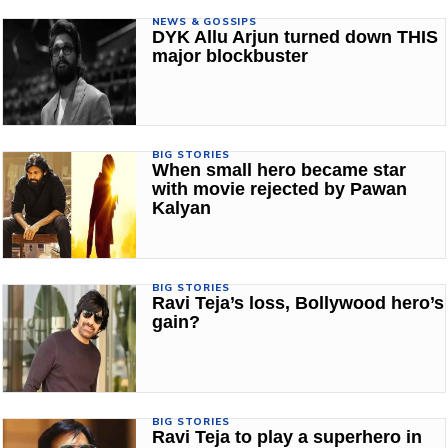
NEWS & GOSSIPS
DYK Allu Arjun turned down THIS
major blockbuster
BIG STORIES
When small hero became star
with movie rejected by Pawan
Kalyan
BIG STORIES
Ravi Teja’s loss, Bollywood hero’s
gain?
BIG STORIES
Ravi Teja to play a superhero in