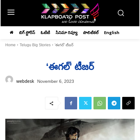
బిగ్ స్టోరీస్
ఓటిటి
సినిమా రివ్యూ
పొలిటికల్
English
Home
Telugu Big Stories
'ఈగల్‌' టీజర్‌
‘ఈగల్‌’ టీజర్‌
webdesk
November 6, 2023