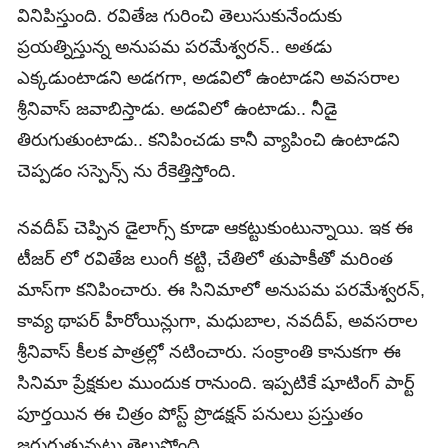
వినిపిస్తుంది. రవితేజ గురించి తెలుసుకునేందుకు
ప్రయత్నిస్తున్న అనుపమ పరమేశ్వరన్.. అతడు
ఎక్కడుంటాడని అడగగా, అడవిలో ఉంటాడని అవసరాల
శ్రీనివాస్ జవాబిస్తాడు. అడవిలో ఉంటాడు.. నీడై
తిరుగుతుంటాడు.. కనిపించడు కానీ వ్యాపించి ఉంటాడని
చెప్పడం సస్పెన్స్ ను రేకెత్తిస్తోంది.
నవదీప్ చెప్పిన డైలాగ్స్ కూడా ఆకట్టుకుంటున్నాయి. ఇక ఈ
టీజర్ లో రవితేజ లుంగీ కట్టి, చేతిలో తుపాకీతో మరింత
మాస్‏గా కనిపించారు. ఈ సినిమాలో అనుపమ పరమేశ్వరన్,
కావ్య థాపర్ హీరోయిన్లుగా, మధుబాల, నవదీప్, అవసరాల
శ్రీనివాస్ కీలక పాత్రల్లో నటించారు. సంక్రాంతి కానుకగా ఈ
సినిమా ప్రేక్షకుల ముందుక రానుంది. ఇప్పటికే షూటింగ్ పార్ట్
పూర్తయిన ఈ చిత్రం పోస్ట్ ప్రొడక్షన్ పనులు ప్రస్తుతం
జరుగుతున్నట్లు తెలుస్తోంది.