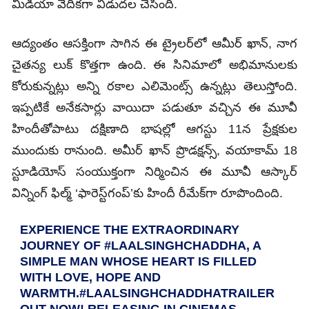
మీడియా వేదికగా విడుదల చేసింది.
ఆద్యంతం ఆసక్తింగా సాగిన ఈ ట్రైలర్‌లో ఆమీర్‌ ఖాన్, నాగ
చైతన్య లుక్‌ కొత్తగా ఉంది. ఈ సినిమాలో అభిమానులకు
కోరుకున్నట్లు అన్ని రకాల ఎలిమెంట్స్‌ ఉన్నట్లు తెలుస్తోంది.
ఇప్పటికే అనేకసార్లు వాయిదా పడుతూ వచ్చిన ఈ మూవీ
హిందీతోపాటు దక్షిణాది భాషల్లో ఆగస్టు 11న ప్రేక్షకుల
ముందుకు రానుంది. అమీర్‌ ఖాన్‌ ప్రొడక్షన్స్‌, వయాకామ్‌ 18
స్టూడియోస్‌ సంయుక్తంగా నిర్మించిన ఈ మూవీ ఆస్కార్‌
విన్నింగ్‌ ఫిల్మ్‌ ‘ఫారెస్ట్‌గంప్‌’కు హిందీ రీమేక్‌గా రూపొందింది.
EXPERIENCE THE EXTRAORDINARY
JOURNEY OF
#LAALSINGHCHADDHA
, A
SIMPLE MAN WHOSE HEART IS FILLED
WITH LOVE, HOPE AND
WARMTH.
#LAALSINGHCHADDHATRAILER