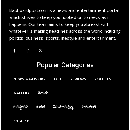
klapboardpost.com is a news and entertainment portal
which strives to keep you hooked on to news-as it
happens. Our team aims to keep you abreast with
whatever is making headlines across the world including
politics, business, sports, lifestyle and entertainment.
Popular Categories
NEWS & GOSSIPS
OTT
REVIEWS
POLITICS
GALLERY
తెలుగు
బిగ్ స్టోరీస్
ఓటిటి
సినిమా రివ్యూ
పొలిటికల్
ENGLISH