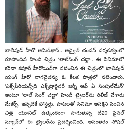
బాలీవుడ్‌ హీరో ఆమిర్‌ఖాన్‌.. అద్వైత్‌ చందన్‌ దర్శకత్వంలో
రూపొందిన హిందీ చిత్రం ‘లాల్‌సింగ్‌ చద్దా’. ఈ సినిమాలో
కరీనా కపూర్‌ హీరోయిన్‌గా నటించిన ఈ చిత్రంలో టాలీవుడ్‌
యంగ్‌ హీరో నాగచైతన్య ఓ కీలక పాత్రలో నటించారు.
‘ఎక్స్‌పీరియన్స్‌ది ఎక్స్‌ట్రార్డినరీ జర్నీ ఆఫ్‌ ఏ సింపుల్‌మేన్‌’
అంటూ ‘లాల్‌ సింగ్‌ చద్దా’ హిందీ ట్రైలర్‌ను రిలీజ్‌ చేశారు
మేకర్స్‌. ఇప్పటికే పోస్టర్లు, పాటలతో సినిమా ఆసక్తిని పెంచిన
చిత్ర యూనిట్‌ ఉత్కంఠంగా సాగుతున్న టీ20 ఫైనల్‌
మ్యాచ్‌లో ఈ ట్రైలర్‌ను ప్రదర్శించింది. అనంతరం సోషల్