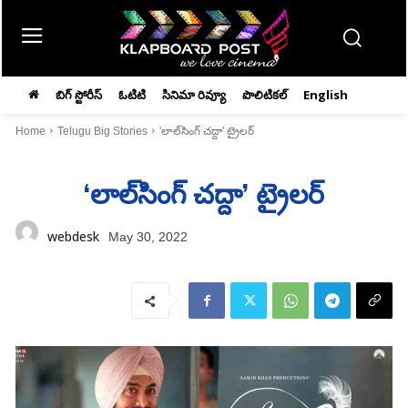
బిగ్ స్టోరీస్
ఓటిటి
సినిమా రివ్యూ
పొలిటికల్
English
Home
Telugu Big Stories
'లాల్‌సింగ్‌ చద్దా' ట్రైలర్‌
‘లాల్‌సింగ్‌ చద్దా’ ట్రైలర్‌
webdesk
May 30, 2022