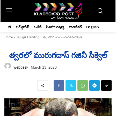
బిగ్ స్టోరీస్
ఓటిటి
సినిమా రివ్యూ
పొలిటికల్
English
Home
Telugu Trending
త్వరలో మురుగదాస్ గజినీ సీక్వెల్
త్వరలో మురుగదాస్ గజినీ సీక్వెల్
webdesk
March 13, 2020