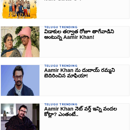
TELUGU TRENDING
విడాకుల తర్వాత రోజూ తాగేవాడిని
అంటున్న Aamir Khan!
TELUGU TRENDING
Aamir Khan ను దుబాయ్ రమ్మని
బెదిరించిన మాఫియా!
TELUGU TRENDING
Aamir Khan నెట్ వర్త్ ఇన్ని వందల
కోట్లా? ఎంతంటే..