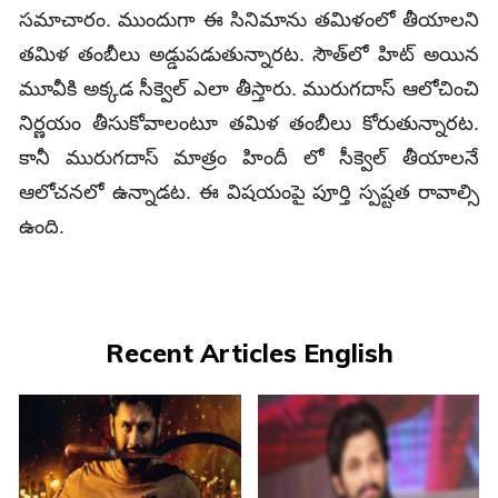
సమాచారం. ముందుగా ఈ సినిమాను తమిళంలో తీయాలని
తమిళ తంబీలు అడ్డుపడుతున్నారట. సౌత్‌లో హిట్ అయిన
మూవీకి అక్కడ సీక్వెల్ ఎలా తీస్తారు. మురుగదాస్ ఆలోచించి
నిర్ణయం తీసుకోవాలంటూ తమిళ తంబీలు కోరుతున్నారట.
కానీ మురుగదాస్ మాత్రం హిందీ లో సీక్వెల్ తీయాలనే
ఆలోచనలో ఉన్నాడట. ఈ విషయంపై పూర్తి స్పష్టత రావాల్సి
ఉంది.
Recent Articles English