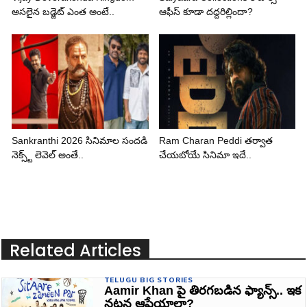
అసలైన బడ్జెట్ ఎంత అంటే..
ఆఫీస్ కూడా దద్దరిల్లిందా?
Sankranthi 2026 సినిమాల సందడి
Ram Charan Peddi తర్వాత
నెక్స్ట్ లెవెల్ అంతే..
చేయబోయే సినిమా ఇదే..
Related Articles
TELUGU BIG STORIES
Aamir Khan పై తిరగబడిన ఫ్యాన్స్.. ఇక
నటన ఆపేయాలా?