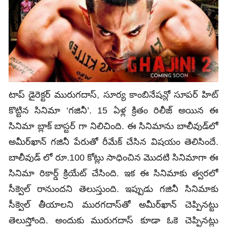
టాప్ డైరెక్టర్ మురుగదాస్, సూర్య కాంబినేషన్లో సూపర్ హిట్
కొట్టిన సినిమా ‘గజినీ’. 15 ఏళ్ల క్రితం రిలీజ్ అయిన ఈ
సినిమా బ్లాక్ బాస్టర్ గా నిలిచింది. ఈ సినిమాను బాలీవుడ్‌లో
అమీర్‌ఖాన్ గజినీ పేరుతో రీమేక్ చేసిన విషయం తెలిసిందే.
బాలీవుడ్ లో రూ.100 కోట్లు సాధించిన మొదటి సినిమాగా ఈ
సినిమా రికార్డ్ క్రియేట్ చేసింది. ఇక ఈ సినిమాకు త్వరలో
సీక్వెల్ రానుందని తెలుస్తుంది. ఇప్పుడు గజినీ సినిమాకు
సీక్వెల్ తీయాలని మురగదాస్‌తో అమీర్‌ఖాన్‌ చెప్పినట్టు
తెలుస్తోంది. అందుకు మురుగదాస్ కూడా ఓకె చెప్పినట్లు