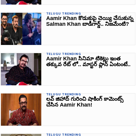
TELUGU TRENDING
Aamir Khan కొడుకుపై చెయ్యి చేసుకున్న
Salman Khan బాడీగార్డ్.. నిజమేంటి?
TELUGU TRENDING
Aamir Khan సినిమా టికెట్లు ఇంత
తక్కువ రేట్ లో.. మాస్టర్ ప్లాన్ ఏంటంటే..
TELUGU TRENDING
లవ్ జిహాద్ గురించి షాకింగ్ కామెంట్స్
చేసిన Aamir Khan!
TELUGU TRENDING