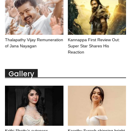
Thalapathy Vijay Remuneration
Kannappa First Review Out:
of Jana Nayagan
Super Star Shares His
Reaction
Gallery
Krithi Shetty’s cuteness
Keerthy Suresh shinning bright