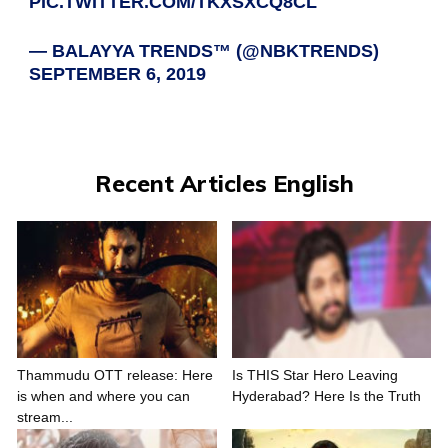
PIC.TWITTER.COM/TKXSXCQ8CL
— BALAYYA TRENDS™ (@NBKTRENDS)
SEPTEMBER 6, 2019
Recent Articles English
Thammudu OTT release: Here
Is THIS Star Hero Leaving
is when and where you can
Hyderabad? Here Is the Truth
stream...