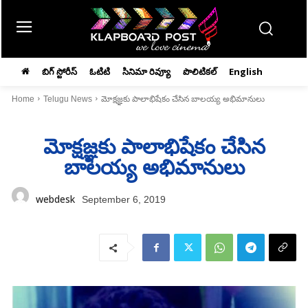
బిగ్ స్టోరీస్
ఓటిటి
సినిమా రివ్యూ
పొలిటికల్
English
Home
Telugu News
మోక్షజ్ఞకు పాలాభిషేకం చేసిన బాలయ్య అభిమానులు
మోక్షజ్ఞకు పాలాభిషేకం చేసిన
బాలయ్య అభిమానులు
webdesk
September 6, 2019