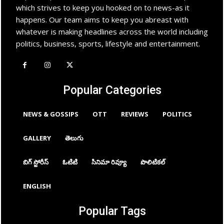
which strives to keep you hooked on to news-as it
happens. Our team aims to keep you abreast with
whatever is making headlines across the world including
politics, business, sports, lifestyle and entertainment.
Popular Categories
NEWS & GOSSIPS
OTT
REVIEWS
POLITICS
GALLERY
తెలుగు
బిగ్ స్టోరీస్
ఓటిటి
సినిమా రివ్యూ
పొలిటికల్
ENGLISH
Popular Tags