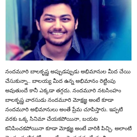
నందమూరి బాలక‌ృష్ణ అప్పుడప్పుడు అభిమానుల మీద చేయి
చేసుకున్నా.. బాలయ్య మీద ఉన్న అభిమానం రెట్టింపు
అవుతుందే కానీ ఎక్కడా తగ్గదు. నందమూరి నటసింహం
బాలకృష్ణ వారసుడు నందమూరి మోక్షజ్ఞ అంటే కూడా
నందమూరి అభిమానులు అంతే ప్రేమ చూపిస్తారు. ఇప్పటి
వరకు ఒక్క సినిమా చేయకపోయినా, బయట
కనిపించకపోయినా కూడా మోక్షజ్ఞ అంటే వారికి పిచ్చి. అలాంటి