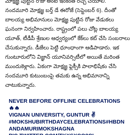
మోక్షజ్ఞ పుట్టిన రోజు అంటే ఇంకెంత రచ్చ చేయాలి.
నందమూరి మోక్షజ్ఞ బర్త్ డే ఈరోజే (సెప్టెంబర్ 6). దీంతో
బాలయ్య అభిమానులు మోక్షజ్ఞ పుట్టిన రోజు వేడుకలు
ఘనంగా నిర్వహించారు. రాష్ట్రంలో పలు చోట్ల బాలయ్య
యూత్, టీడీపీ శ్రేణుల ఆధ్వర్యంలో కేక్‌లు కట్ చేసి సంబరాలు
చేసుకున్నారు. డీజేలు పెట్టి ధూంధాంగా ఆడిపాడారు. ఇక
గుంటూరులోని విజ్ఞాన్ యూనివర్సిటీలో అయితే మరింత
ముందుకెళ్లారు. ఏకంగా మోక్షజ్ఞ ఫ్లెక్సీకి పాలాభిషేకం చేసి
నందమూరి కుటుంబంపై తమకు ఉన్న అభిమానాన్ని
చాటుకున్నారు.
NEVER BEFORE OFFLINE CELEBRATIONS
🔥🔥
VIGNAN UNIVERSITY, GUNTUR ✌️
#MOKSHUBIRTHDAYCELEBRATIONS
#HBDN
ANDAMURIMOKSHAGNA