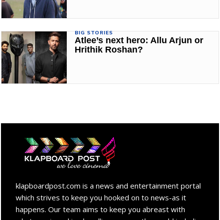
BIG STORIES
Atlee’s next hero: Allu Arjun or
Hrithik Roshan?
klapboardpost.com is a news and entertainment portal
which strives to keep you hooked on to news-as it
happens. Our team aims to keep you abreast with