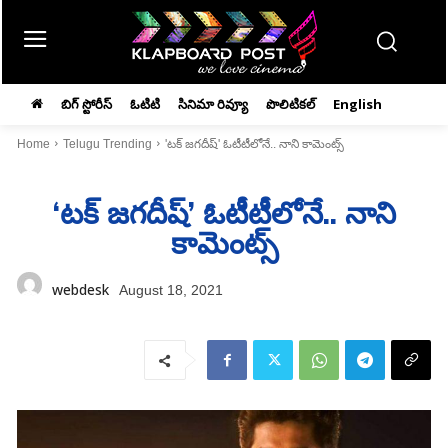
బిగ్ స్టోరీస్
ఓటిటి
సినిమా రివ్యూ
పొలిటికల్
English
Home
Telugu Trending
'టక్‌ జగదీష్‌' ఓటీటీలోనే.. నాని కామెంట్స్‌
‘టక్‌ జగదీష్‌’ ఓటీటీలోనే.. నాని
కామెంట్స్‌
webdesk
August 18, 2021