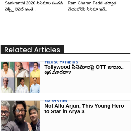
Sankranthi 2026 సినిమాల సందడి
Ram Charan Peddi తర్వాత
నెక్స్ట్ లెవెల్ అంతే..
చేయబోయే సినిమా ఇదే..
Related Articles
TELUGU TRENDING
Tollywood సినిమాలపై OTT జులుం..
ఇక మారదా?
BIG STORIES
Not Allu Arjun, This Young Hero
to Star in Arya 3