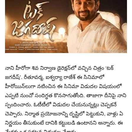
నాని హీరోగా శివ నిర్వాణ డైరెక్షన్‌లో వచ్చిన చిత్రం ‘టక్‌
జగదీష్‌‌’. రీతూవర్మ, ఐశ్వర్యా రాజేశ్‌ ఈ సినిమాలో
హీరోయిన్‌లుగా నటించిన ఈ సినిమా విడుదల విషయంలో
ఎప్పటి నుంచో సందిగ్ధత కొనసాగుతోంది. తాజాగా దీనిపై నాని
స్పందించారు. ఓటీటీలో విడుదల చేయనున్నట్లు చెప్పకనే
చెప్పారు. నిర్మాత ప్రయోజనాన్ని దృష్టిలో పెట్టుకుని, వాళ్లు ఏ
నిర్ణయం తీసుకుంటే దానికి కట్టుబడి ఉంటానని అన్నారు. ఈ