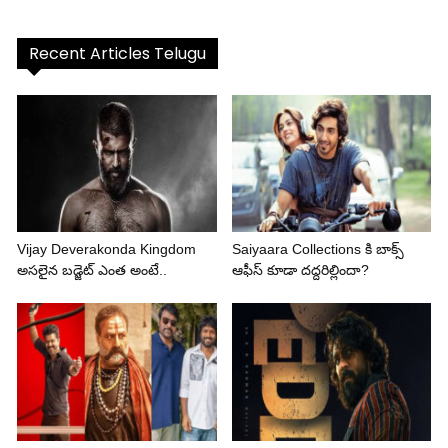
Recent Articles Telugu
Vijay Deverakonda Kingdom
Saiyaara Collections కి బాక్స్
అసలైన బడ్జెట్ ఎంత అంటే..
ఆఫీస్ కూడా దద్దరిల్లిందా?