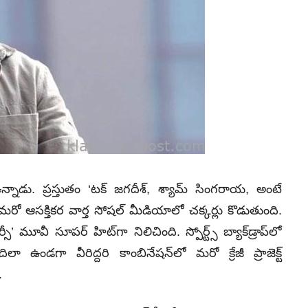
్నాడు. ప్రస్తుతం ‘టక్‌ జగదీశ్‌, శ్యామ్‌ సింగరాయ, అంటే
 మరో ఆసక్తికర వార్త సోషల్‌ మీడియాలో చక్కర్లు కొడుతుంది.
ీ’ మూవీ సూపర్‌ హిట్‌గా నిలిచింది. స్పోర్ట్స్‌ బ్యాక్‌డ్రాప్‌లో
డగా వీరిద్దరి కాంబినేషన్‌లో మరో క్రేజీ ప్రాజెక్ట్‌
.