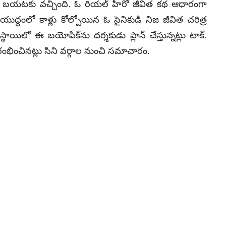
ట్‌ బయటకు వచ్చింది. ఓ రియల్‌ హీరో జీవిత కథ ఆధారంగా
ాడట. యుద్దంలో కాళ్లు కోల్పోయిన ఓ సైనికుడి నిజ జీవిత చరిత్ర
యిలో ఈ బయోపిక్‌ను దర్శకుడు ప్లాన్‌ చేస్తున్నట్లు టాక్‌.
్రారంభించినట్లు సిని వర్గాల నుంచి సమాచారం.