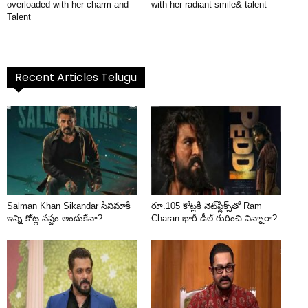
overloaded with her charm and
with her radiant smile& talent
Talent
Recent Articles Telugu
Salman Khan Sikandar సినిమాకి
రూ.105 కోట్లకి నెట్‌ఫ్లిక్స్‌తో Ram
ఇన్ని కోట్ల నష్టం అందుకేనా?
Charan భారీ డీల్ గురించి విన్నారా?