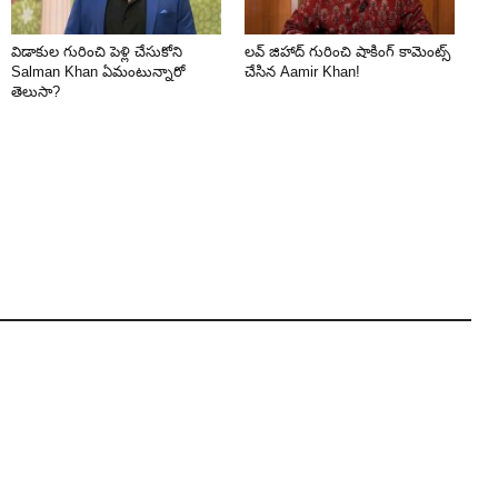
విడాకుల గురించి పెళ్లి చేసుకోని
లవ్ జిహాద్ గురించి షాకింగ్ కామెంట్స్
Salman Khan ఏమంటున్నారో
చేసిన Aamir Khan!
తెలుసా?