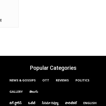
!
Popular Categories
NEWS & GOSSIPS
OTT
REVIEWS
POLITICS
GALLERY
తెలుగు
బిగ్ స్టోరీస్
ఓటిటి
సినిమా రివ్యూ
పొలిటికల్
ENGLISH