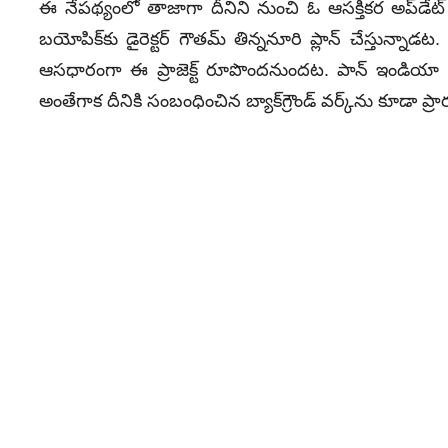
ఈ నేపథ్యంలో తాజాగా దీనిని నుంచి ఓ ఆసక్తికర అప్‌డే
బయోపిక్‌కు డైరెక్టర్‌ గౌతమ్‌ తిన్ననూరి ప్లాన్‌ చేస్తున్న
ఆసధారంగా ఈ ప్రాజెక్ట్‌ రూపొందనుందట. పాన్‌ ఇండియా స్థా
అంతేగాక దీనికి సంబంధించిన బ్యాక్‌గ్రౌండ్‌ వర్క్‌ను కూడా ప