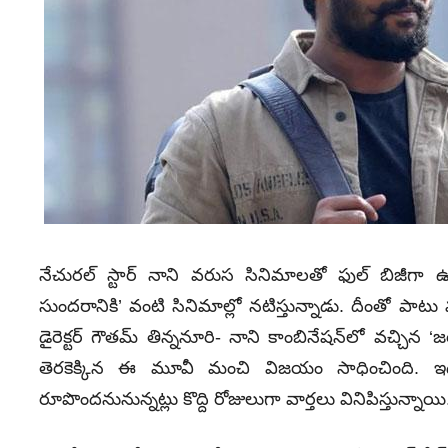
నేచురల్‌ స్టార్‌ నాని వరుస సినిమాలతో ఫుల్‌ బిజీగా ఉన
సుందరానికి’ వంటి సినిమాల్లో నటిస్తున్నాడు. దీంతో పాటు
డైరెక్టర్‌ గౌతమ్‌ తిన్ననూరి- నాని కాంబినేషన్‌లో వచ్చిన ‘జర్స
తెరకెక్కిన ఈ మూవీ మంచి విజయం సాధించింది. ఇదిలా ఉం
రూపొందనునున్నట్లు కొద్ది రోజులుగా వార్తలు వినిపిస్తున్నాయి