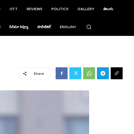
S
OTT
REVIEWS
POLITICS
GALLERY
తెలుగు
ి
సినిమా రివ్యూ
పొలిటికల్
ENGLISH
Share