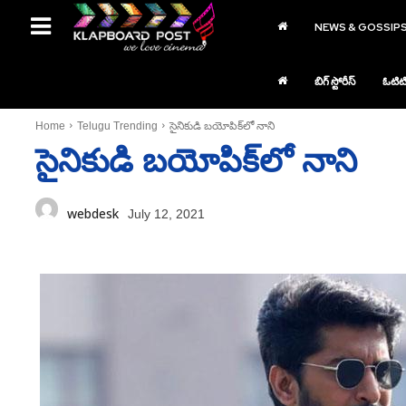
NEWS & GOSSIP
బిగ్ స్టోరీస్
ఓటిట
Home
Telugu Trending
సైనికుడి బయోపిక్‌లో నాని
సైనికుడి బయోపిక్‌లో నాని
webdesk
July 12, 2021