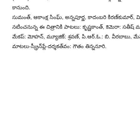
కానుంది.
సుమంత్‌, ఆకాంక్ష సింఘ్‌, అన్నపూర్ణ, కాదంబరి కిరణ్‌కుమార్‌,
నటించనున్న ఈ చిత్రానికి పాటలు: కృష్ణకాంత్‌, కెమెరా: సతీష్‌ ముత్యా
మేకప్‌: మోహన్‌, మ్యూజిక్‌: శ్రవణ్‌, పి.ఆర్‌.ఓ.: బి. వీరబాబు, మ
మాటలు-స్క్రీన్‌ప్లే-దర్శకత్
వం: గౌతం తిన్ననూరి.