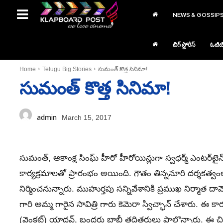
NEWS & GOSSIP
బిగ్ స్టోరీస్
ఓటిట
Home
Telugu Big Stories
సుమంత్ కొత్త సినిమా!
సుమంత్ కొత్త సినిమా!
admin
March 15, 2017
సుమంత్‌, ఆకాంక్ష సింఘ్‌ హీరో హీరోయిన్లుగా స్వధర్మ్‌ ఎంటర్‌టైన్‌
కార్యక్రమాలతో ప్రారంభం అయింది. గౌతం తిన్ననూరి దర్శకత్వంలో 
నిర్మించనున్నారు. ముహుర్తపు సన్నివేశానికి ప్రముఖ నిర్మాత దామో
గారి అమ్మ గారైన సావిత్రి గారు కెమెరా స్విచ్ఛాన్‌ చేశారు. ఈ కార్
(వెంకట్‌) యాదవ్‌, బందరు బాబీ తదితరులు పాల్గొన్నారు. ఈ చిత్