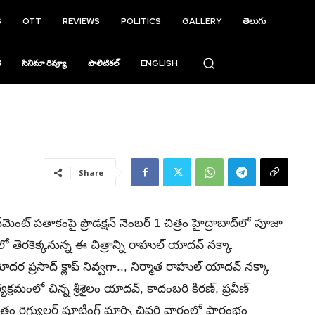
S
OTT
REVIEWS
POLITICS
GALLERY
తెలుగు
ి
సినిమా రివ్యూ
పొలిటికల్
ENGLISH
Share
మెంట్‌ పతాకంపై ప్రొడక్షన్‌ నెంబర్‌ 1 చిత్రం హైద్రాబాద్‌లో పూజా
తెరకెక్కనున్న ఈ చిత్రాన్ని రాహుల్‌ యాదవ్‌ నక్కా
దర ప్రసాద్‌ క్లాప్‌ నివ్వగా.., నిర్మాత రాహుల్‌ యాదవ్‌ నక్కా
యక్రమంలో చిన్న శ్రీశైలం యాదవ్‌, కాదంబరి కిరణ్‌, ప్రవీణ్‌
రం రెగ్యులర్‌ షూటింగ్‌ మార్చి చివరి వారంలో ప్రారంభం