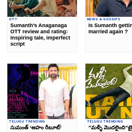
OTT
NEWS & GOSSIPS
Sumanth’s Anaganaga
Is Sumanth getti
OTT review and rating:
married again ?
Inspiring tale, imperfect
script
TELUGU TRENDING
TELUGU TRENDING
సుమంత్‌ ‘అహం రీబూట్’
”మళ్ళీ మొదలైంది”ట్ర