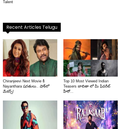
Talent
Recent Articles Telugu
Chiranjeevi Next Movie కి
Top 10 Most Viewed Indian
Nayanthara షరతులు.. షాక్‌లో
Teasers జాబితా లో మీ ఫేవరేట్
మేకర్స్!
హీరో...