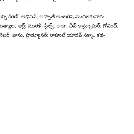
 మిర్చి కిరణ్‌, అభినవ్‌, అప్పాజీ అంబరీష మొదలగువారు
ల, ఆర్ట్‌: మురళీ, స్టిల్స్‌: రాజు, ఛీప్‌ కాస్ట్యూమర్‌: గోవింద్‌,
ేనేజర్‌: వాసు, ప్రొడ్యూసర్‌: రాహుల్‌ యాదవ్‌ నక్కా, కథ-