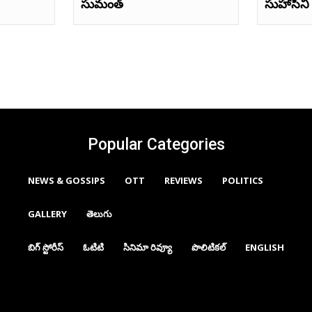
సుమంత్‌
సుహాసిని ఫ
Popular Categories
NEWS & GOSSIPS
OTT
REVIEWS
POLITICS
GALLERY
తెలుగు
బిగ్ స్టోరీస్
ఓటిటి
సినిమా రివ్యూ
పొలిటికల్
ENGLISH