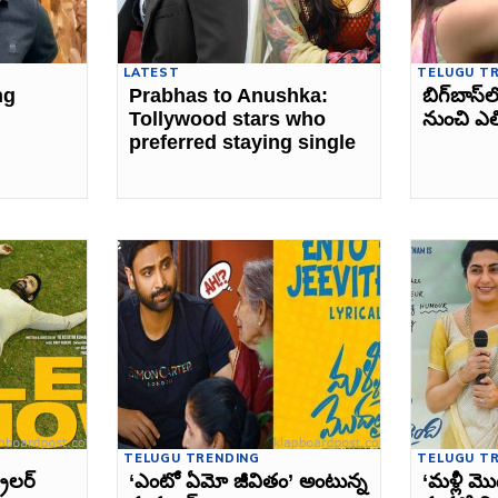
LATEST
TELUGU T
ng
Prabhas to Anushka:
బిగ్‌బాస్‌ల
Tollywood stars who
నుంచి ఎల
preferred staying single
TELUGU TRENDING
TELUGU T
ైలర్‌
‘ఎంటో ఏమో జీవితం’ అంటున్న
‘మళ్లీ మొ