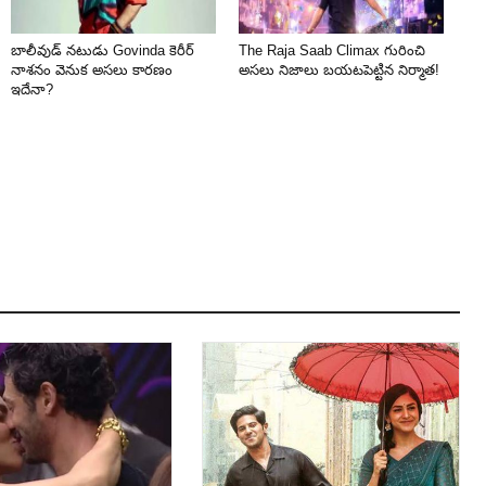
బాలీవుడ్ నటుడు Govinda కెరీర్
The Raja Saab Climax గురించి
నాశనం వెనుక అసలు కారణం
అసలు నిజాలు బయటపెట్టిన నిర్మాత!
ఇదేనా?