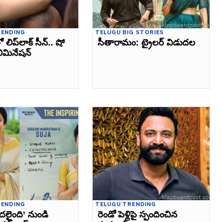
RENDING
TELUGU BIG STORIES
ో లిప్‌లాక్ సీన్‌.. షో
సీతారామం: ట్రైలర్‌ విడుదల
ిమినేషన్
RENDING
TELUGU TRENDING
దలైంది’ నుండి
రెండో పెళ్లిపై స్పందించిన