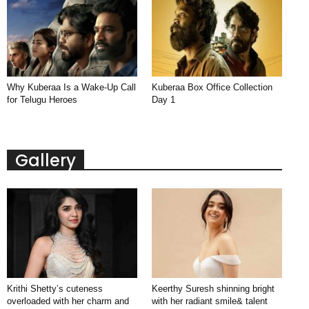
Why Kuberaa Is a Wake-Up Call
Kuberaa Box Office Collection
for Telugu Heroes
Day 1
Gallery
Krithi Shetty’s cuteness
Keerthy Suresh shinning bright
overloaded with her charm and
with her radiant smile& talent