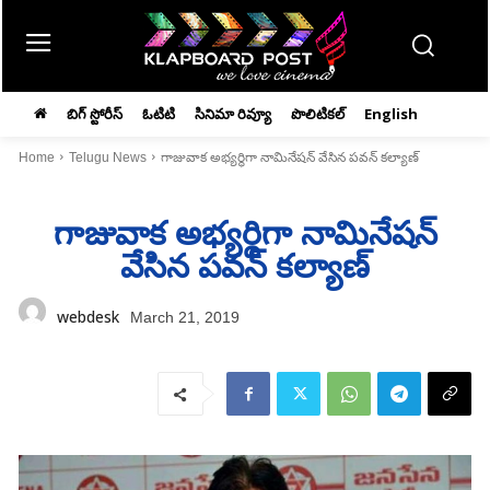
బిగ్ స్టోరీస్
ఓటిటి
సినిమా రివ్యూ
పొలిటికల్
English
Home
Telugu News
గాజువాక అభ్యర్థిగా నామినేషన్ వేసిన పవన్‌ కల్యాణ్
గాజువాక అభ్యర్థిగా నామినేషన్
వేసిన పవన్‌ కల్యాణ్
webdesk
March 21, 2019