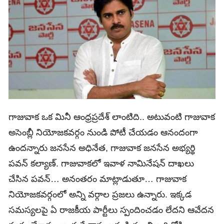
గాజువాక ఒక మినీ ఆంధ్రప్రదేశ్ లాంటిది.. అటువంటి గాజువాక
అసెంబ్లీ నియోజకవర్గం నుండి పోటీ చేయడం ఆనందంగా
ఉందన్నారు జనసేన అధినేత, గాజువాక జనసేన అభ్యర్థి
పవన్ కల్యాణ్. గాజువాకలో ఇవాళ నామినేషన్ దాఖలు
చేసిన పవన్‌… అనంతరం మాట్లాడుతూ… గాజువాక
నియోజకవర్గంలో అన్ని వర్గాల ప్రజలు ఉన్నారు. ఇక్కడ
సమస్యలపై ఏ రాజకీయ పార్టీలు స్పందించడం లేదని ఆవేదన