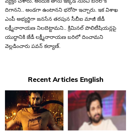
వ్యక్తం చేశారు. అందుకే తాను ఇక్కడి నుంచి బరిలోకి
దిగానని.. అండగా ఉంటానని భరోసా ఇచ్చారు. ఇక విశాఖ
ఎంపీ అభ్యర్థిగా జనసేన తరపున సీబీఐ మాజీ జేడీ
లక్ష్మీనారాయణ నిలబెట్టామని.. క్రిమినల్ పొలిటీషియన్లపై
యుద్ధానికి జేడీ లక్ష్మీనారాయణ బరిలో దించామని
వెల్లడించారు పవన్ కల్యాణ్‌.
Recent Articles English