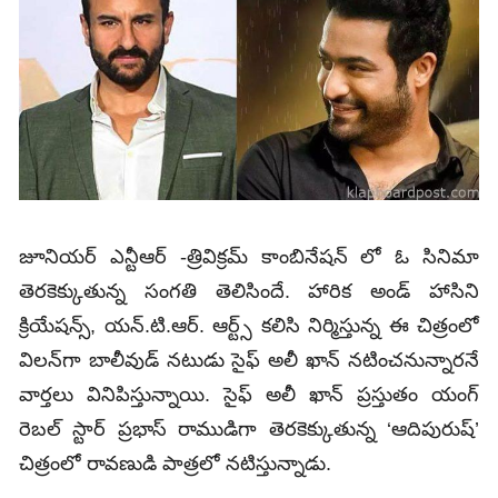
జూనియర్‌ ఎన్టీఆర్‌ -త్రివిక్రమ్‌ కాంబినేషన్‌ లో ఓ సినిమా
తెరకెక్కుతున్న సంగతి తెలిసిందే. హారిక అండ్ హాసిని
క్రియేషన్స్, యన్.టి.ఆర్. ఆర్ట్స్ కలిసి నిర్మిస్తున్న ఈ చిత్రంలో
విలన్‌గా బాలీవుడ్‌ నటుడు సైఫ్‌ అలీ ఖాన్‌ నటించనున్నారనే
వార్తలు వినిపిస్తున్నాయి. సైఫ్‌ అలీ ఖాన్‌ ప్రస్తుతం యంగ్‌
రెబల్‌ స్టార్‌ ప్రభాస్‌ రాముడిగా తెరకెక్కుతున్న ‘ఆదిపురుష్‌’
చిత్రంలో రావణుడి పాత్రలో నటిస్తున్నాడు.