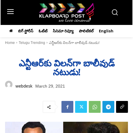
బిగ్ స్టోరీస్
ఓటిటి
సినిమా రివ్యూ
పొలిటికల్
English
Home
Telugu Trending
ఎన్టీఆర్‌కు విలన్‌గా బాలీవుడ్‌ నటుడు!
ఎన్టీఆర్‌కు విలన్‌గా బాలీవుడ్‌
నటుడు!
webdesk
March 29, 2021