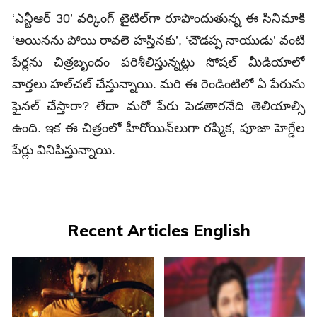
‘ఎన్టీఆర్‌ 30’ వర్కింగ్‌ టైటిల్‌గా రూపొందుతున్న ఈ సినిమాకి
‘అయినను పోయి రావలె హస్తినకు’, ‘చౌడప్ప నాయుడు’ వంటి
పేర్లను చిత్రబృందం పరిశీలిస్తున్నట్లు సోషల్‌ మీడియాలో
వార్తలు హల్‌చల్ చేస్తున్నాయి. మరి ఈ రెండింటిలో ఏ పేరును
ఫైనల్‌ చేస్తారా? లేదా మరో పేరు పెడతారనేది తెలియాల్సి
ఉంది. ఇక ఈ చిత్రంలో హీరోయిన్‌లుగా రష్మిక, పూజా హెగ్డేల
పేర్లు వినిపిస్తున్నాయి.
Recent Articles English