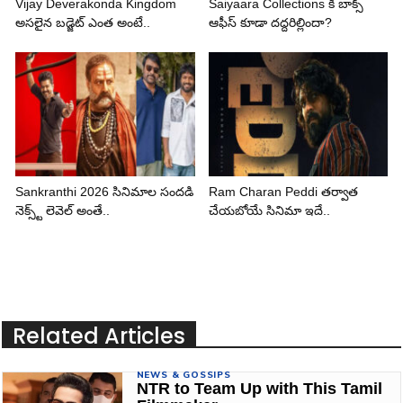
Vijay Deverakonda Kingdom
Saiyaara Collections కి బాక్స్
అసలైన బడ్జెట్ ఎంత అంటే..
ఆఫీస్ కూడా దద్దరిల్లిందా?
Sankranthi 2026 సినిమాల సందడి
Ram Charan Peddi తర్వాత
నెక్స్ట్ లెవెల్ అంతే..
చేయబోయే సినిమా ఇదే..
Related Articles
NEWS & GOSSIPS
NTR to Team Up with This Tamil