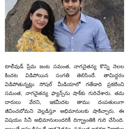
టాలీవుడ్ ప్రేమ జంట సమంత, నాగచైతన్య కొన్ని నెలల
కిందట విడిపోయిన సంగతి తెలిసిందే. తామిద్దరం
విడిపోతున్నట్లు సోషల్ మీడియాలో గతేడాది ప్రకటించి
సమంత, నాగచైతన్య ఫ్యాన్స్‌ను షాక్‌కు గురిచేశారు. తమ
దారులు వేరని, ఇకమీదట తాము దంపతులుగా
జీవించబోమని వెల్లడిస్తూ అభిమానులకు షాకిచ్చారు. ఈ
విషయం సినీ అభిమానులందరికీ దిగ్భ్రాంతికి గురి చేసింది.