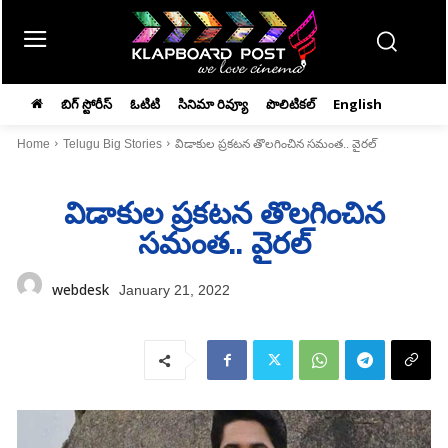
బిగ్ స్టోరీస్
ఓటిటి
సినిమా రివ్యూ
పొలిటికల్
English
Home
Telugu Big Stories
విడాకుల ప్రకటన తొలగించిన సమంత.. వైరల్‌
విడాకుల ప్రకటన తొలగించిన
సమంత.. వైరల్‌
webdesk
January 21, 2022