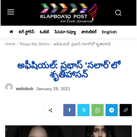
బిగ్ స్టోరీస్
ఓటిటి
సినిమా రివ్యూ
పొలిటికల్
English
Home
Telugu Big Stories
అఫీషియల్‌: ప్రభాస్‌ 'సలార్‌'లో శృతిహాసన్‌
అఫీషియల్‌: ప్రభాస్‌ ‘సలార్‌’లో
శృతిహాసన్‌
webdesk
January 28, 2021