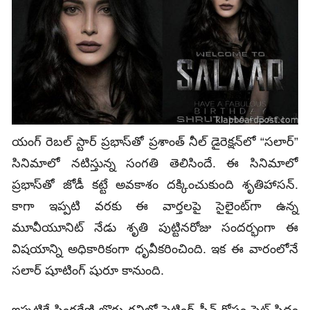
యంగ్‌ రెబల్‌ స్టార్‌ ప్రభాస్‌తో ప్రశాంత్‌ నీల్‌ డైరెక్షన్‌లో “సలార్”‌
సినిమాలో నటిస్తున్న సంగతి తెలిసిందే. ఈ సినిమాలో
ప్రభాస్‌తో జోడీ కట్టే అవకాశం దక్కించుకుంది శృతిహాసన్‌.
కాగా ఇప్పటి వరకు ఈ వార్తలపై సైలైంట్‌గా ఉన్న
మూవీయూనిట్‌ నేడు శృతి పుట్టినరోజు సందర్భంగా ఈ
విషయాన్ని అధికారికంగా ధృవీకరించింది. ఇక ఈ వారంలోనే
సలార్‌ షూటింగ్‌ షురూ కానుంది.