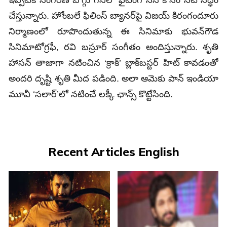
ఇప్పటికే సింగరేణి బొగ్గు గనిలో ఫైటింగ్‌ సీన్‌ కోసం సెట్‌ సిద్ధం
చేస్తున్నారు. హోంబలే ఫిలింస్‌ బ్యానర్‌పై విజయ్‌ కిరంగందూరు
నిర్మాణంలో రూపొందుతున్న ఈ సినిమాకు భువన్‌గౌడ
సినిమాటోగ్రఫీ, రవి బస్రూర్‌ సంగీతం అందిస్తున్నారు. శృతి
హాసన్‌ తాజాగా నటించిన ‘క్రాక్’‌ బ్లాక్‌బస్టర్‌ హిట్‌ కావడంతో
అందరి దృష్టి శృతి మీద పడింది. అలా ఆమెకు పాన్‌ ఇండియా
మూవీ ‘సలార్’లో నటించే లక్కీ ఛాన్స్‌ కొట్టేసింది.
Recent Articles English