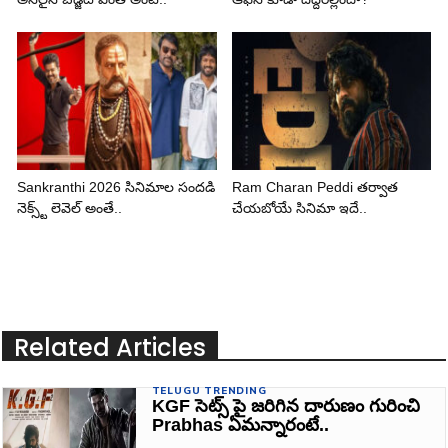
Sankranthi 2026 సినిమాల సందడి
Ram Charan Peddi తర్వాత
నెక్స్ట్ లెవెల్ అంతే..
చేయబోయే సినిమా ఇదే..
Related Articles
TELUGU TRENDING
KGF సెట్స్ పై జరిగిన దారుణం గురించి
Prabhas ఏమన్నారంటే..