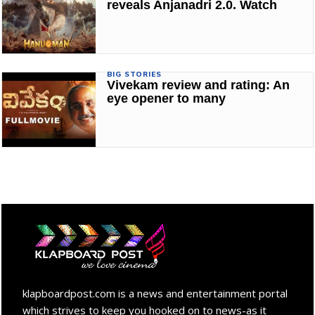
reveals Anjanadri 2.0. Watch
BIG STORIES
Vivekam review and rating: An
eye opener to many
klapboardpost.com is a news and entertainment portal
which strives to keep you hooked on to news-as it