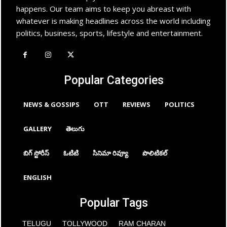
happens. Our team aims to keep you abreast with
whatever is making headlines across the world including
politics, business, sports, lifestyle and entertainment.
Popular Categories
NEWS & GOSSIPS
OTT
REVIEWS
POLITICS
GALLERY
తెలుగు
బిగ్ స్టోరీస్
ఓటిటి
సినిమా రివ్యూ
పొలిటికల్
ENGLISH
Popular Tags
TELUGU
TOLLYWOOD
RAM CHARAN