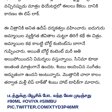
వచ్చినప్పుడు మాత్రం థియేటర్లలో ఈలలు కేకలు. దానికి
కారణం ఈ లిప్ లాక్.
ఈ చిత్రానికి అనిత ఉదీప్ దర్శకత్వం వహించారు. ఐదుగురు
అమ్మాయిల వ్యక్తిగత జీవితాల చుట్టూ తిరిగే కథే ఈ చిత్రం.
అమ్మాయిల కథ కాబట్టి బోల్డ్ కంటెంట్‌ను బాగానే
గుప్పించారు. అయితే బోల్డ్ కంటెంట్ మరీ అతి
అయిపోయిందని విమర్శలు వస్తున్నాయి. సినిమా కూడా
అంతంత మాత్రంగానే ఉందట. శింబు అందించిన సంగీతం
అద్భుతంగా ఉందని అంటున్నారు. మొత్తానికి చాలా కాలం
తర్వాత మళ్లీ లిప్‌ లాక్‌తో శింబు హాట్ టాపిక్‌గా మారారు.
படத்துக்கு மியூசிக் போட வந்த வேல முடிஞ்சது
#90ML
#OVIYA
#SIMBU
PIC.TWITTER.COM/XTYD3P46MR