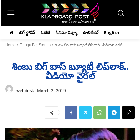
బిగ్ స్టోరీస్
ఓటిటి
సినిమా రివ్యూ
పొలిటికల్
English
Home
Telugu Big Stories
శింబు బిగ్ బాస్ బ్యూటీ లిప్‌లాక్‌.. వీడియో వైరల్‌
శింబు బిగ్ బాస్ బ్యూటీ లిప్‌లాక్‌..
వీడియో వైరల్‌
webdesk
March 2, 2019