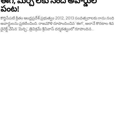
ఈగ, మిర్చి లకు నంది అవార్డుల
పంట!
కొద్దిసేపటి క్రితం ఆంధ్రప్రదేశ్ ప్రభుత్వం 2012, 2013 సంవత్సరాలకు గాను నంది
అవార్డులను ప్రకటించింది. రాజమౌళి రూపొందించిన 'ఈగ', అలానే కొరటాల శివ
డైరెక్ట్ చేసిన 'మిర్చి', త్రివిక్రమ్ శ్రీనివాస్ దర్శకత్వంలో రూపొందిన...