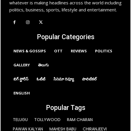
whatever is making headlines across the world including
politics, business, sports, lifestyle and entertainment.
Popular Categories
NEWS & GOSSIPS
OTT
REVIEWS
POLITICS
GALLERY
తెలుగు
బిగ్ స్టోరీస్
ఓటిటి
సినిమా రివ్యూ
పొలిటికల్
ENGLISH
Popular Tags
TELUGU
TOLLYWOOD
RAM CHARAN
PAWAN KALYAN
MAHESH BABU
CHIRANJEEVI