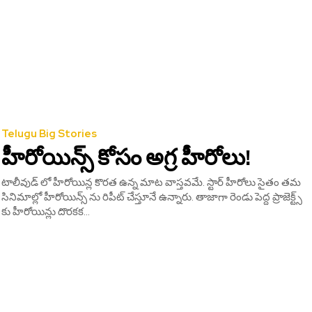
Telugu Big Stories
హీరోయిన్స్ కోసం అగ్ర హీరోలు!
టాలీవుడ్ లో హీరోయిన్ల కొరత ఉన్న మాట వాస్తవమే. స్టార్ హీరోలు సైతం తమ
సినిమాల్లో హీరోయిన్స్ ను రిపీట్ చేస్తూనే ఉన్నారు. తాజాగా రెండు పెద్ద ప్రాజెక్ట్స్
కు హీరోయిన్లు దొరకక...