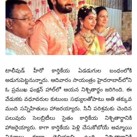
టాలీవుడ్‌ హీరో కార్తికేయ ఏడడుగుల బంధంలోకి
అడుగుపెట్టనున్నారు. ఆదివారం సాయంత్రం హైదరాబాద్‌లోని
ఓ ప్రముఖ ఫంక్షన్‌ హాల్‌లో ఆయన నిశ్చితార్థం జరిగింది. ఈ
వేడుకకు వధూవరుల కుటుంబ సభ్యులతోపాటు అతి తక్కువ
మంది సన్నిహితులు హాజరయ్యారు. సినీ పరిశ్రమకు చెందిన
పలువురు సెలబ్రిటీలు సైతం కార్తికేయ నిశ్చితార్థానికి
హాజరైయ్యారు. కాగా కార్తికేయ పెళ్లి చేసుకోబోయే అమ్మాయి