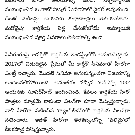
వివరాలు కూడా తెలియాల్సి ఉంది. నిశ్చితార్థానికి
సంబంధించిన ఓ ఫొటో సోషల్‌ మీడియాలో వైరల్‌ అవుతుంది.
దీంతో నెటిజన్లు ఆయనకు శుభాకాంక్షలు తెలియజేశారు.
మరోవైపు కార్తికేయ పెళ్లి చేసుకోబోయే అమ్మాయికి
సంబంధించిన పూర్తి వివరాలు తెలియాల్సి ఉంది.
సినీరంగంపై ఆసక్తితో కార్తికేయ ఇండస్ట్రీలోకి అడుగుపెట్టారు.
2017లో విడుదలైన ‘ప్రేమతో మీ కార్తీక్‌’ సినిమాతో హీరోగా
ఎంట్రీ ఇచ్చారు. మొదటి సినిమా అనుకున్నంతగా విజయాన్ని
అందించలేకపోయింది. అనంతరం వచ్చిన ‘ఆర్‌ఎక్స్‌ 100’
ఆయనకు సూపర్‌హిట్‌ అందించింది. కేవలం కార్తికేయ హీరో
పాత్రలు మాత్రమే కాకుండా విలన్‌గా కూడా మెప్పిస్తున్నారు.
నాని హీరోగా నటించిన ‘గ్యాంగ్‌లీడర్‌’లో కార్తికేయ విలన్‌గా
నటించారు. అజిత్‌ హీరోగా తెరకెక్కుతోన్న ‘వలిమై’లో
కీలకపాత్ర పోషిస్తున్నారు.