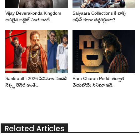
Vijay Deverakonda Kingdom
Saiyaara Collections కి బాక్స్
అసలైన బడ్జెట్ ఎంత అంటే..
ఆఫీస్ కూడా దద్దరిల్లిందా?
Sankranthi 2026 సినిమాల సందడి
Ram Charan Peddi తర్వాత
నెక్స్ట్ లెవెల్ అంతే..
చేయబోయే సినిమా ఇదే..
Related Articles