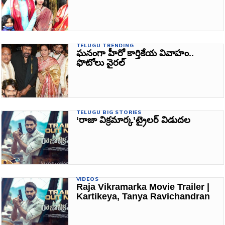
TELUGU TRENDING
ఘనంగా హీరో కార్తికేయ వివాహం..
ఫొటోలు వైరల్‌
TELUGU BIG STORIES
‘రాజా విక్రమార్క’ట్రైలర్‌ విడుదల
VIDEOS
Raja Vikramarka Movie Trailer |
Kartikeya, Tanya Ravichandran