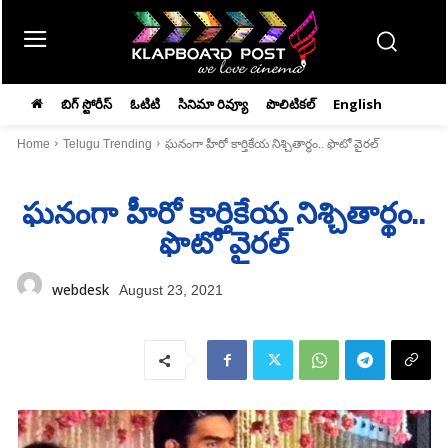
బిగ్ స్టోరీస్
ఓటిటి
సినిమా రివ్యూ
పొలిటికల్
English
Home
Telugu Trending
ఘనంగా హీరో కార్తికేయ నిశ్చితార్థం.. ఫొటో వైరల్‌
ఘనంగా హీరో కార్తికేయ నిశ్చితార్థం..
ఫొటో వైరల్‌
webdesk
August 23, 2021