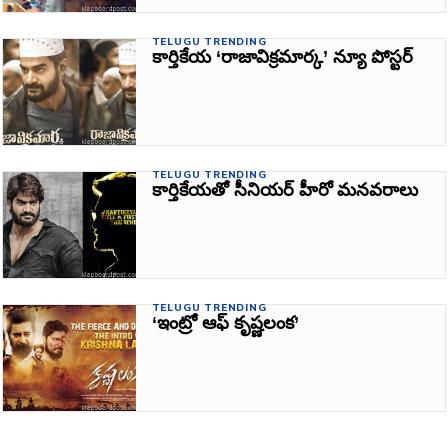
TELUGU TRENDING
కార్తికేయ ‘రాజావిక్రమార్క’ న్యూ పోస్టర్‌
TELUGU TRENDING
కార్తికేయతో సీనియర్ హీరో మనవరాలు
TELUGU TRENDING
‘ఇంట్రో ఆఫ్ కృష్ణలంక’