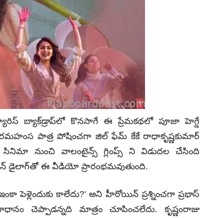
ారిస్‌ బ్యాక్‌డ్రాప్‌లో కొనసాగే ఈ ప్రేమకథలో పూజా హెగ్డే
రమహంస పాత్ర పోషించగా జిల్‌ ఫేమ్‌ కేకే రాధాకృష్ణకుమార్‌
నిమా నుంచి వాలంటైన్స్‌ గ్లింప్స్‌ ని విడుదల చేసింది
్‌ డైలాగ్‌తో ఈ వీడియో ప్రారంభమవుతుంది.
ంకా పెళ్లెందుకు కాలేదు?’ అని హీరోయిన్‌ ప్రశ్నించగా ప్రభాస్‌
నం చెప్పాడన్నది మాత్రం చూపించలేదు. కృష్ణంరాజు