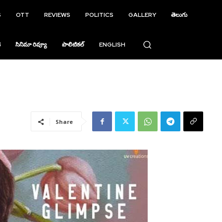
S
OTT
REVIEWS
POLITICS
GALLERY
తెలుగు
ి
సినిమా రివ్యూ
పొలిటికల్
ENGLISH
Share