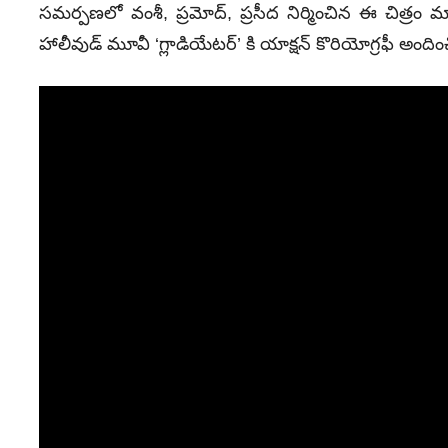
సమర్పణలో వంశీ, ప్రమోద్, ప్రసీద నిర్మించిన ఈ చిత్రం మార
హాలీవుడ్‌ మూవీ ‘గ్లాడియేటర్‌’ కి యాక్షన్‌ కొరియోగ్రఫీ అందించ