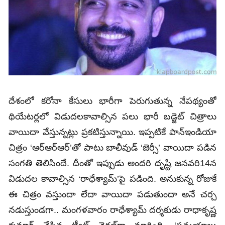
దేశంలో కరోనా కేసులు భారీగా పెరుగుతున్న నేపథ్యంతో
థియేటర్లలో విడుదలకావాల్సిన పలు భారీ బడ్జెట్‌ చిత్రాలు
వాయిదా వేస్తున్నట్లు ప్రకటిస్తున్నాయి. ఇప్పటికే పాన్‌ఇండియా
చిత్రం ‘ఆర్‌ఆర్‌ఆర్‌’తో పాటు బాలీవుడ్‌ ‘జెర్సీ’ వాయిదా పడిన
సంగతి తెలిసిందే. దీంతో ఇప్పుడు అందరి దృష్టి జనవరి14న
విడుదల కావాల్సిన ‘రాధేశ్యామ్‌’పై పడింది. అనుకున్న రోజుకే
ఈ చిత్రం వస్తుందా లేదా వాయిదా పడుతుందా అనే చర్చ
నడుస్తుండగా.. మంగళవారం రాధేశ్యామ్‌ దర్శకుడు రాధాకృష్ణ