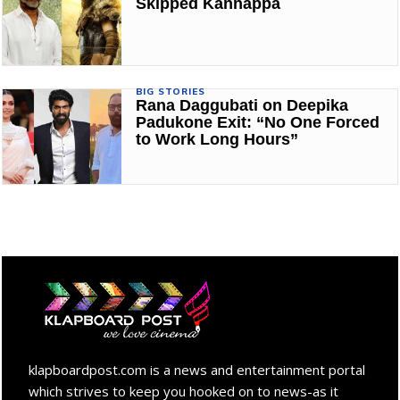
Skipped Kannappa
BIG STORIES
Rana Daggubati on Deepika
Padukone Exit: “No One Forced
to Work Long Hours”
klapboardpost.com is a news and entertainment portal
which strives to keep you hooked on to news-as it