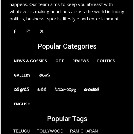
happens. Our team aims to keep you abreast with
whatever is making headlines across the world including
politics, business, sports, lifestyle and entertainment.
Popular Categories
NEWS & GOSSIPS
OTT
REVIEWS
POLITICS
GALLERY
తెలుగు
బిగ్ స్టోరీస్
ఓటిటి
సినిమా రివ్యూ
పొలిటికల్
ENGLISH
Popular Tags
TELUGU
TOLLYWOOD
RAM CHARAN