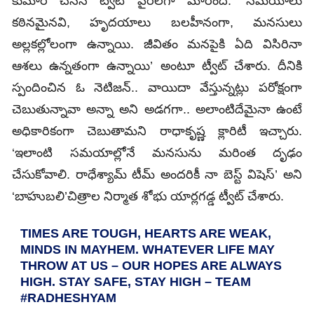
కుమార్‌ చేసిన ట్వీట్‌ వైరల్‌గా మారింది. ‘సమయాలు
కఠినమైనవి, హృదయాలు బలహీనంగా, మనసులు
అల్లకల్లోలంగా ఉన్నాయి. జీవితం మనపైకి ఏది విసిరినా
ఆశలు ఉన్నతంగా ఉన్నాయి’ అంటూ ట్వీట్‌ చేశారు. దీనికి
స్పందించిన ఓ నెటిజన్‌.. వాయిదా వేస్తున్నట్లు పరోక్షంగా
చెబుతున్నావా అన్నా అని అడగగా.. అలాంటిదేమైనా ఉంటే
అధికారికంగా చెబుతామని రాధాకృష్ణ క్లారిటీ ఇచ్చారు.
‘ఇలాంటి సమయాల్లోనే మనసును మరింత దృఢం
చేసుకోవాలి. రాధేశ్యామ్‌ టీమ్‌ అందరికీ నా బెస్ట్‌ విషెస్‌’ అని
‘బాహుబలి’చిత్రాల నిర్మాత శోభు యార్లగడ్డ ట్వీట్‌ చేశారు.
TIMES ARE TOUGH, HEARTS ARE WEAK,
MINDS IN MAYHEM. WHATEVER LIFE MAY
THROW AT US – OUR HOPES ARE ALWAYS
HIGH. STAY SAFE, STAY HIGH – TEAM
#RADHESHYAM