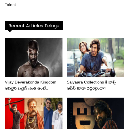
Talent
Recent Articles Telugu
Vijay Deverakonda Kingdom
Saiyaara Collections కి బాక్స్
అసలైన బడ్జెట్ ఎంత అంటే..
ఆఫీస్ కూడా దద్దరిల్లిందా?