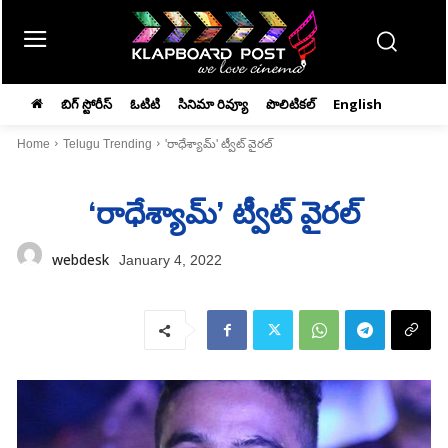
బిగ్ స్టోరీస్
ఓటిటి
సినిమా రివ్యూ
పొలిటికల్
English
Home
Telugu Trending
'రాధేశ్యామ్‌' ట్వీట్‌ వైరల్‌
‘రాధేశ్యామ్‌’ ట్వీట్‌ వైరల్‌
webdesk
January 4, 2022