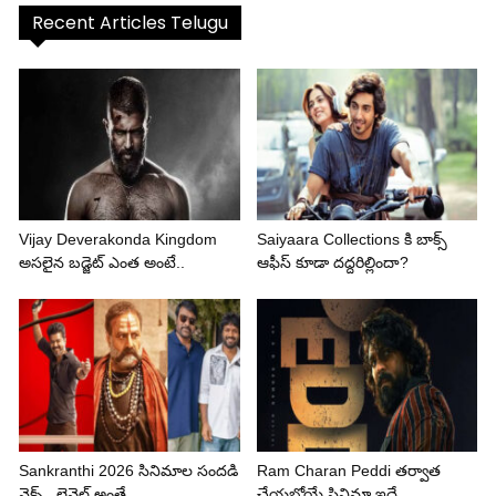
Recent Articles Telugu
Vijay Deverakonda Kingdom
Saiyaara Collections కి బాక్స్
అసలైన బడ్జెట్ ఎంత అంటే..
ఆఫీస్ కూడా దద్దరిల్లిందా?
Sankranthi 2026 సినిమాల సందడి
Ram Charan Peddi తర్వాత
నెక్స్ట్ లెవెల్ అంతే..
చేయబోయే సినిమా ఇదే..