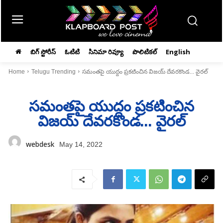
బిగ్ స్టోరీస్
ఓటిటి
సినిమా రివ్యూ
పొలిటికల్
English
Home
Telugu Trending
సమంతపై యుద్దం ప్రకటించిన విజయ్‌ దేవరకొండ... వైరల్‌
సమంతపై యుద్దం ప్రకటించిన
విజయ్‌ దేవరకొండ… వైరల్‌
webdesk
May 14, 2022