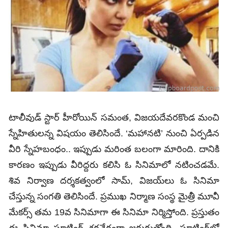
టాలీవుడ్‌ స్టార్‌ హీరోయిన్‌ సమంత, విజయదేవరకొండ మంచి
స్నేహితులన్న విషయం తెలిసిందే. ‘మహానటి’ నుంచి ఏర్పడిన
వీరి స్నేహబంధం.. ఇప్పుడు మరింత బలంగా మారింది. దానికి
కారణం ఇప్పుడు వీరిద్దరు కలిసి ఓ సినిమాలో నటించడమే.
శివ నిర్వాణ దర్శకత్వంలో సామ్‌, విజయ్‌లు ఓ సినిమా
చేస్తున్న సంగతి తెలిసిందే. ప్రముఖ నిర్మాణ సంస్థ మైత్రీ మూవీ
మేకర్స్ తమ 19వ సినిమాగా ఈ సినిమా నిర్మిస్తోంది. ప్రస్తుతం