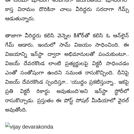
ఈ సినిమా షూటింగ్‌ శరవేగంగా జరుగుతోంది. షూటింగ్‌లో
కాస్త విరామం దొరికినా చాలు వీరిద్దరు సరదాగా గేమ్స్‌
ఆడుతున్నారు.
తాజాగా వీరిద్దరు కలిసి వెన్నెల కిశోర్‌తో కలిసి ఓ ఆన్‌లైన్‌
గేమ్‌ ఆడారు. ఇందులో సామ్‌ విజయం సాధించింది. ఈ
విజయాన్ని ఇన్‌స్టా ద్వారా అభిమానులతో పంచుకుంటూ..
విజయ్‌ దేవరకొండ లాంటి ప్రత్యర్థులపై విక్టరీ సాధించడం
ఎంతో సంతోషంగా ఉందని సమంత రాసుకొచ్చింది. దీనిపై
విజయ్‌ దేవరకొండ స్పందిస్తూ.. ‘యుద్దం ప్రకటిస్తున్నా.. ఇకపై
ప్రతి విక్టరీ రికార్డు అవుతుంది’అని ఇన్‌స్టా స్టోరీలో
రాసుకొచ్చాడు. ప్రస్తుతం ఈ పోస్ట్‌ సోషల్‌ మీడియాలో వైరల్‌
అవుతోంది.