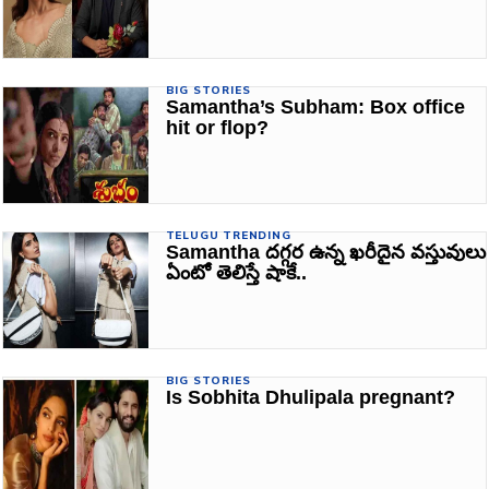
BIG STORIES
Samantha’s Subham: Box office
hit or flop?
TELUGU TRENDING
Samantha దగ్గర ఉన్న ఖరీదైన వస్తువులు
ఏంటో తెలిస్తే షాకే..
BIG STORIES
Is Sobhita Dhulipala pregnant?