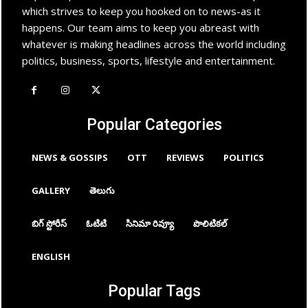
which strives to keep you hooked on to news-as it
happens. Our team aims to keep you abreast with
whatever is making headlines across the world including
politics, business, sports, lifestyle and entertainment.
Popular Categories
NEWS & GOSSIPS
OTT
REVIEWS
POLITICS
GALLERY
తెలుగు
బిగ్ స్టోరీస్
ఓటిటి
సినిమా రివ్యూ
పొలిటికల్
ENGLISH
Popular Tags