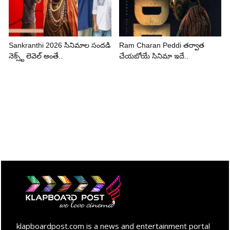
Sankranthi 2026 సినిమాల సందడి
Ram Charan Peddi తర్వాత
నెక్స్ట్ లెవెల్ అంతే..
చేయబోయే సినిమా ఇదే..
klapboardpost.com is a news and entertainment portal