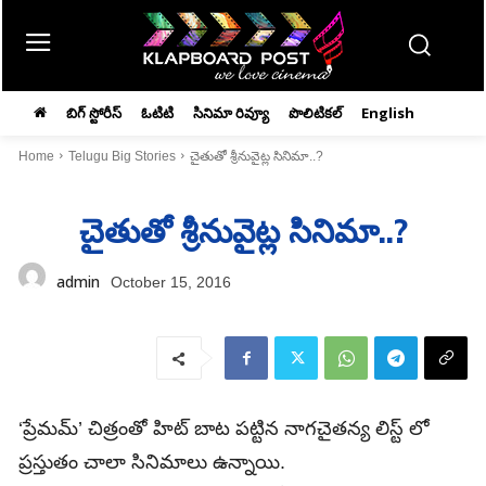
బిగ్ స్టోరీస్
ఓటిటి
సినిమా రివ్యూ
పొలిటికల్
English
Home
Telugu Big Stories
చైతుతో శ్రీనువైట్ల సినిమా..?
చైతుతో శ్రీనువైట్ల సినిమా..?
admin
October 15, 2016
‘ప్రేమమ్’ చిత్రంతో హిట్ బాట పట్టిన నాగచైతన్య లిస్ట్ లో
ప్రస్తుతం చాలా సినిమాలు ఉన్నాయి.