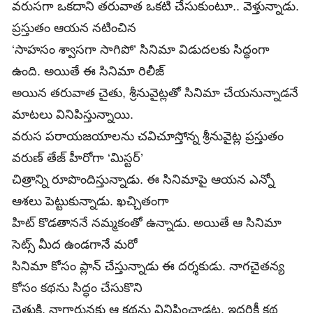
వరుసగా ఒకదాని తరువాత ఒకటి చేసుకుంటూ.. వెళ్తున్నాడు.
ప్రస్తుతం ఆయన నటించిన
‘సాహసం శ్వాసగా సాగిపో’ సినిమా విడుదలకు సిద్ధంగా
ఉంది. అయితే ఈ సినిమా రిలీజ్
అయిన తరువాత చైతు, శ్రీనువైట్లతో సినిమా చేయనున్నాడనే
మాటలు వినిపిస్తున్నాయి.
వరుస పరాయజయాలను చవిచూస్తోన్న శ్రీనువైట్ల ప్రస్తుతం
వరుణ్ తేజ్ హీరోగా ‘మిస్టర్’
చిత్రాన్ని రూపొందిస్తున్నాడు. ఈ సినిమాపై ఆయన ఎన్నో
ఆశలు పెట్టుకున్నాడు. ఖచ్చితంగా
హిట్ కొడతాననే నమ్మకంతో ఉన్నాడు. అయితే ఆ సినిమా
సెట్స్ మీద ఉండగానే మరో
సినిమా కోసం ప్లాన్ చేస్తున్నాడు ఈ దర్శకుడు. నాగచైతన్య
కోసం కథను సిద్ధం చేసుకొని
చైతుకి, నాగార్జునకు ఆ కథను వినిపించాడట. ఇద్దరికీ కథ