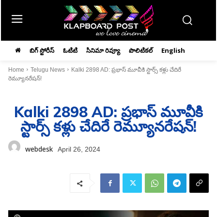
బిగ్ స్టోరీస్
ఓటిటి
సినిమా రివ్యూ
పొలిటికల్
English
Home
Telugu News
Kalki 2898 AD: ప్రభాస్‌ మూవీకి స్టార్స్‌ కళ్లు చేదిరే
రెమ్యూనరేషన్‌!
Kalki 2898 AD: ప్రభాస్‌ మూవీకి
స్టార్స్‌ కళ్లు చేదిరే రెమ్యూనరేషన్‌!
webdesk
April 26, 2024