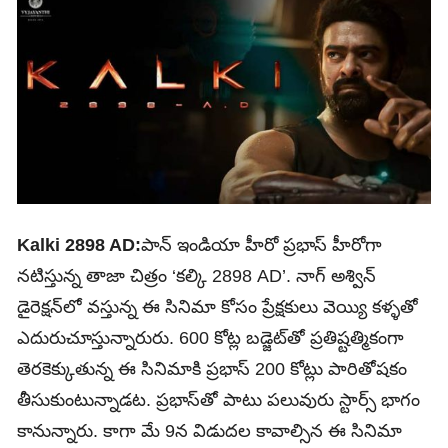
Kalki 2898 AD:
పాన్‌ ఇండియా హీరో ప్రభాస్‌ హీరోగా
నటిస్తున్న తాజా చిత్రం ‘కల్కి 2898 AD’. నాగ్ అశ్విన్
డైరెక్షన్‌లో వస్తున్న ఈ సినిమా కోసం ప్రేక్షకులు వెయ్యి కళ్ళతో
ఎదురుచూస్తున్నారురు. 600 కోట్ల బడ్జెట్‌తో ప్రతిష్టత్మికంగా
తెరకెక్కుతున్న ఈ సినిమాకి ప్రభాస్‌ 200 కోట్లు పారితోషకం
తీసుకుంటున్నాడట. ప్రభాస్‌తో పాటు పలువురు స్టార్స్‌ భాగం
కానున్నారు. కాగా మే 9న విడుదల కావాల్సిన ఈ సినిమా