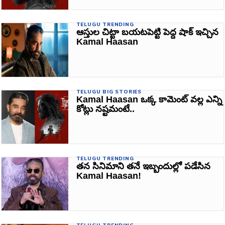
TELUGU TRENDING
ఆస్తుల చిట్టా బయటపెట్టి పెద్ద షాక్ ఇచ్చిన
Kamal Haasan
TELUGU BIG STORIES
Kamal Haasan ఒక్క కామెంట్ వల్ల ఎన్ని
కోట్లు నష్టమంటే..
TELUGU TRENDING
తన సినిమాని తనే ఇబ్బందుల్లో పడేసిన
Kamal Haasan!