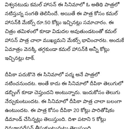
విశ్వనటుడు కమల్ హాసన్ ఈ సినిమాలో ఓ అతిథి పాత్రలో
నటిస్తున్న సంగతి తెలిసిందే. అయితే ఈ పాత్ర కోసం కమల్
హాసన్‌కి మేకర్స్ రూ.50 కోట్లు ఇచ్చినట్లు సమాచారం. ఈ
చిత్రం తమిళంలో కూడా విడుదల అవుతుండటంతో కమల్
హాసన్ పాత్ర చాలా ముఖ్యమని మేకర్స్ భావించారట. అందుకే
ఏమాత్రం వెనక్కి తగ్గకుండా కమల్ హాసన్‌కి అన్నీ కోట్లు
ఇచ్చినట్లు టాక్.
దీపికా పదుకొనె ఈ సినిమాలో పద్మ అనే పాత్రలో
నటించనుందట. అంతే కాదు ఈ సినిమాలో దీపికా తెలుగులో
డబ్బింగ్ కూడా చెప్తుందని అంటున్నారు. ఇందుకోసం తెలుగు
నేర్చుకుంటుందట. ఈ సినిమాలో దీపికా పాత్ర చాలా బలంగా
ఉంటుందట. ఈ పాత్ర కోసం దీపికా 20 కోట్లు పారితోషికం
డిమాండ్‌ చేసిన్నట్లు తెలుస్తుంది. దిశా పటాని 5 కోట్లు
రెమ్యూనరేషన్‌ తీసుకుంటున్నట్లు తెలుస్తుంది.