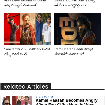
Vijay Deverakonda Kingdom
Saiyaara Collections కి బాక్స్
అసలైన బడ్జెట్ ఎంత అంటే..
ఆఫీస్ కూడా దద్దరిల్లిందా?
Sankranthi 2026 సినిమాల సందడి
Ram Charan Peddi తర్వాత
నెక్స్ట్ లెవెల్ అంతే..
చేయబోయే సినిమా ఇదే..
Related Articles
BIG STORIES
Kamal Haasan Becomes Angry
When Fan Gifts: Here Is What