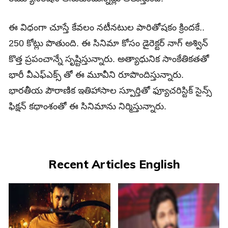
ఈ విధంగా చూస్తే కేవలం నటీనటుల పారితోషకం క్రిందకే..
250 కోట్లు పొతుంది. ఈ సినిమా కోసం డైరెక్టర్ నాగ్ అశ్విన్
కొత్త ప్రపంచాన్నే సృష్టిస్తున్నారు. అత్యాధునిక సాంకేతికతతో
భారీ వీఎఫ్ఎక్స్ తో ఈ మూవీని రూపొందిస్తున్నారు.
భారతీయ పౌరాణిక ఇతిహాసాల స్పూర్తితో ఫ్యూచరిస్టిక్ సైన్స్
ఫిక్షన్ కథాంశంతో ఈ సినిమాను నిర్మిస్తున్నారు.
Recent Articles English