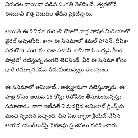
విడుదల వాయిదా పడిన సంగతి తెలిసిందే. త్వరలోనే
ఈమూవీ కొత్త విడుదల తేదీని ప్రకటిస్తారు.
అయితే ఈ సినిమా గురించి రోజుకో వార్త సోషల్ మీడియాలో
వైరల్ అవుతోంది. కాగా ఈ సినిమాలో కమల్ హాసన్, దీపికా
పదుకొణె, మరియు దిశా పటాని, అమితాబ్ బచ్చన్ కీలక
పాత్రలో నటిస్తున్న సంగతి తెలిసిందే. వీరి ఈ సినిమా కోసం
భారీ రెమ్యూనరేషన్‌ తీసుకుంటున్నట్లు తెలుస్తుంది.
ఈ సినిమాలో అమితాబ్‌.. అశ్వత్థామగా నటిస్తున్నారు. ఈ
పాత్ర కోసం ఆయన 18 కోట్లు రితోషికం తీసుకుంటున్నట్లు
సమాచారం. కాగా ఇటీవలే విడుదలైన అమితాబ్‌ గ్లింప్స్‌కు
మంచి స్పందన వచ్చింది. దీని ఏఐ ద్వారా క్రియేట్‌ చేసిన
ఆయన యంగ్‌లుక్‌పై నెటిజన్లు ప్రంశసలు కురిపించారు.